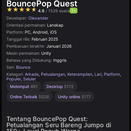
BouncePop Quest
★★★★★
4.6
/ 1529 suara
7+
Developer:
Olexander
Orientasi permainan:
Lanskap
Platform:
PC, Android, iOS
Tanggal rilis:
Februari 2025
Pembaruan terakhir:
Januari 2026
Mesin permainan:
Unity
Bahasa yang Didukung:
Inggris
Seri:
Bounce
Kategori:
Arkade
,
Petualangan
,
Keterampilan
,
Lari
,
Platform
,
Populer
,
Seluler
Melompat
461
Desktop
5172
Online Terbaik
5026
Unity online
3177
Tentang BouncePop Quest:
Petualangan Seru Bareng Jumpo di