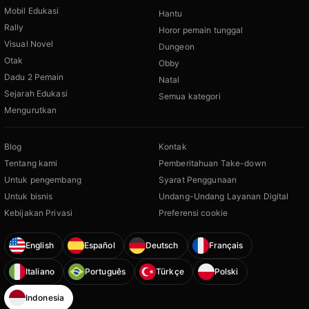
Mobil Edukasi
Hantu
Rally
Horor pemain tunggal
Visual Novel
Dungeon
Otak
Obby
Dadu 2 Pemain
Natal
Sejarah Edukasi
Semua kategori
Mengurutkan
Blog
Kontak
Tentang kami
Pemberitahuan Take-down
Untuk pengembang
Syarat Penggunaan
Untuk bisnis
Undang-Undang Layanan Digital
Kebijakan Privasi
Preferensi cookie
English
Español
Deutsch
Français
Italiano
Português
Türkçe
Polski
Indonesia