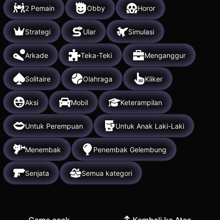
2 Pemain
Obby
Horor
Strategi
Ular
Simulasi
Arkade
Teka-Teki
Menganggur
Solitaire
Olahraga
Kliker
Aksi
Mobil
Keterampilan
Untuk Perempuan
Untuk Anak Laki-Laki
Menembak
Penembak Gelembung
Senjata
Semua kategori