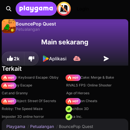
Login
BouncePop Quest
Petualangan
BouncePop Quest adalah game petualangan gratis oleh Olexander. Mainkan online di Playgama.
Tidak
Simpan
Simpan progresnya!
Main sekarang
2k
Aplikasi
Terkait
+1 Speed Keyboard Escape: Obby
Piece of Cake: Merge & Bake
Your Obby Escape
RIVALS FPS: Online Shooter
Cat and Granny
Age of Heroes
Hidden Object: Street Of Secrets
PVZ Fusion Cheats
Robby: The Speed Maze
PunchBox 3D
Imposter 3D online horror
Pizza Inc.
Playgama
/
Petualangan
/
BouncePop Quest