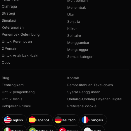
Multipemain
Olahraga
Menembak
Strategi
Ular
Simulasi
Senjata
Keterampilan
Kliker
Penembak Gelembung
Solitaire
Untuk Perempuan
Menggambar
2 Pemain
Menganggur
Untuk Anak Laki-Laki
Semua kategori
Obby
Blog
Kontak
Tentang kami
Pemberitahuan Take-down
Untuk pengembang
Syarat Penggunaan
Untuk bisnis
Undang-Undang Layanan Digital
Kebijakan Privasi
Preferensi cookie
English
Español
Deutsch
Français