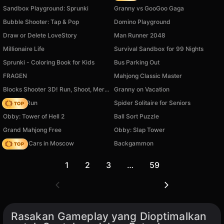
Sandbox Playground: Sprunki
Granny vs GooGoo Gaga
Bubble Shooter: Tap & Pop
Domino Playground
Draw or Delete LoveStory
Man Runner 2048
Millionaire Life
Survival Sandbox for 99 Nights
Sprunki - Coloring Book for Kids
Bus Parking Out
FRAGEN
Mahjong Classic Master
Blocks Shooter 3D! Run, Shoot, Merge Weapons!
Granny on Vacation
Rooftop Run
Spider Solitaire for Seniors
Obby: Tower of Hell 2
Ball Sort Puzzle
Grand Mahjong Free
Obby: Slap Tower
Race On Cars in Moscow
Backgammon
1
2
3
…
59
Rasakan Gameplay yang Dioptimalkan