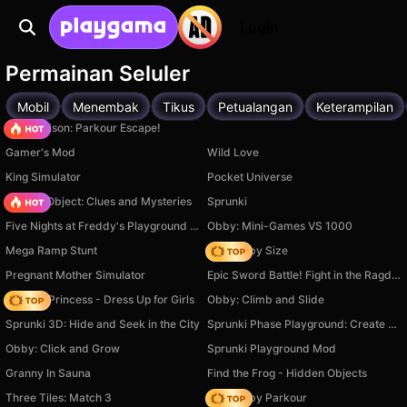
Login
Permainan Seluler
Mobil
Menembak
Tikus
Petualangan
Keterampilan
Barry Prison: Parkour Escape!
Gamer's Mod
Wild Love
King Simulator
Pocket Universe
Hidden Object: Clues and Mysteries
Sprunki
Five Nights at Freddy's Playground Sandbox
Obby: Mini-Games VS 1000
Mega Ramp Stunt
Your Obby Size
Pregnant Mother Simulator
Epic Sword Battle! Fight in the Ragdoll Arena!
Fashion Princess - Dress Up for Girls
Obby: Climb and Slide
Sprunki 3D: Hide and Seek in the City
Sprunki Phase Playground: Create Sprunki and Music
Obby: Click and Grow
Sprunki Playground Mod
Granny In Sauna
Find the Frog - Hidden Objects
Three Tiles: Match 3
Your Obby Parkour