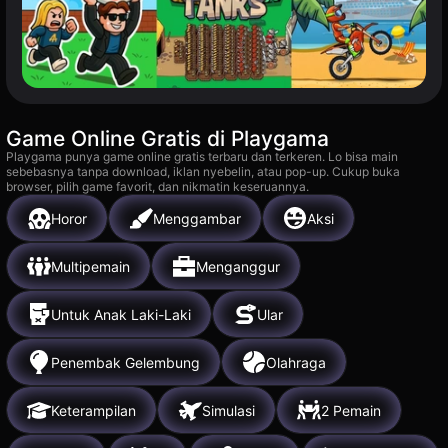
Game Online Gratis di Playgama
Playgama punya game online gratis terbaru dan terkeren. Lo bisa main
sebebasnya tanpa download, iklan nyebelin, atau pop-up. Cukup buka
browser, pilih game favorit, dan nikmatin keseruannya.
Horor
Menggambar
Aksi
Multipemain
Menganggur
Untuk Anak Laki-Laki
Ular
Penembak Gelembung
Olahraga
Keterampilan
Simulasi
2 Pemain