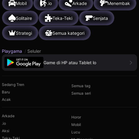
Mobil
.io
Arkade
Menembak
Solitaire
Teka-Teki
Senjata
Strategi
Semua kategori
Playgama
/
Seluler
Game di HP atau Tablet lo
Sedang Tren
Semua tag
Baru
Semua seri
Acak
Arkade
Horor
.io
Mobil
Aksi
Lucu
Teka-Teki