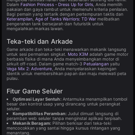
Dalam
Fashion Princess - Dress Up for Girls
, Anda memilih
pakaian dan gaya rambut untuk memenuhi kriteria penilaian.
Bagi pemain yang tertarik dengan pertempuran taktis dan
Keterampilan
,
Age of Tanks Warriors: TD War
melibatkan
pengerahan tank bersejarah dan futuristik untuk
mengalahkan markas lawan.
Teka-teki dan Arkade
Game arkade dan teka-teki menawarkan mekanik langsung
untuk sesi permainan singkat.
Moto X3M
adalah game motor
berbasis fisika di mana Anda menyeimbangkan motor di
sirkuit off-road. Dalam game match-3
Petualangan
yaitu
Vega Mix 2: Adventure
, Anda menyelaraskan kepingan
identik untuk membersihkan papan dan maju melewati peta
pulau.
Fitur Game Seluler
Optimasi Layar Sentuh:
Antarmuka menampilkan tombol
besar dan kontrol usap yang dirancang untuk perangkat
seluler.
Kompatibilitas Peramban:
Judul dimuat langsung di
peramban web seluler tanpa menginstal aplikasi terpisah.
Mekanik Beragam:
Pilihan berkisar dari teka-teki
mencocokkan yang santai hingga kursus rintangan yang
menantang.