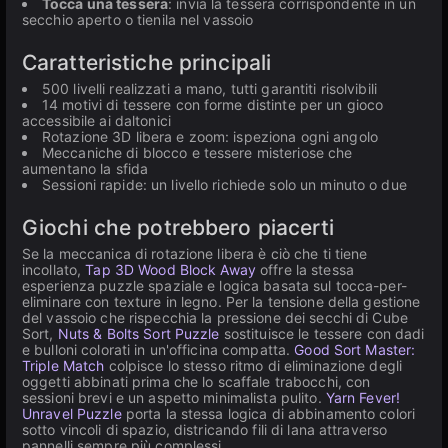
Tocca una tessera
: invia la tessera corrispondente in un
secchio aperto o tienila nel vassoio
Caratteristiche principali
500 livelli realizzati a mano, tutti garantiti risolvibili
14 motivi di tessere con forme distinte per un gioco
accessibile ai daltonici
Rotazione 3D libera e zoom: ispeziona ogni angolo
Meccaniche di blocco e tessere misteriose che
aumentano la sfida
Sessioni rapide: un livello richiede solo un minuto o due
Giochi che potrebbero piacerti
Se la meccanica di rotazione libera è ciò che ti tiene
incollato,
Tap 3D Wood Block Away
offre la stessa
esperienza puzzle spaziale e logica basata sul tocca-per-
eliminare con texture in legno. Per la tensione della gestione
del vassoio che rispecchia la pressione dei secchi di Cube
Sort,
Nuts & Bolts Sort Puzzle
sostituisce le tessere con dadi
e bulloni colorati in un'officina compatta.
Good Sort Master:
Triple Match
colpisce lo stesso ritmo di eliminazione degli
oggetti abbinati prima che lo scaffale trabocchi, con
sessioni brevi e un aspetto minimalista pulito.
Yarn Fever!
Unravel Puzzle
porta la stessa logica di abbinamento colori
sotto vincoli di spazio, districando fili di lana attraverso
pannelli sempre più complessi.