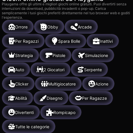
Playgama offre gli ultimi e migliori giochi online gratuiti. Puoi divertirti senza
interruzioni da download, pubblicità invadenti o pop-up. Carica
semplicemente i tuoi giochi preferiti direttamente nel tuo browser web e goditi
l'esperienza.
Orrore
Obby
Arcade
Per Ragazzi
Spara Bolle
Inattivi
Strategia
Pistole
Simulazione
Auto
2 Giocatori
Serpente
Clicker
Multigiocatore
Azione
Abilità
Disegno
Per Ragazze
Divertenti
Rompicapo
Tutte le categorie