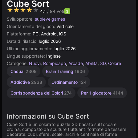
Cube Sort
★★★★★
4.1
/ 94 voti
3
Sviluppatore:
sublevelgames
Orientamento del gioco:
Verticale
Piattaforme:
PC, Android, iOS
Data di rilascio:
luglio 2026
Ultimo aggiornamento:
luglio 2026
Lingue supportate:
Inglese
Categorie:
Nuovi
,
Rompicapo
,
Arcade
,
Abilità
,
3D
,
Colore
Azione
Casual
2309
Brain Training
1906
Avventura
255
Addictive
2938
Ordinamento
124
Corrispondenza dei Colori
274
Per 1 giocatore
4144
Informazioni su Cube Sort
Cube Sort è un colorato puzzle 3D basato sul tocca e
ordina, composto da sculture fluttuanti formate da tessere
decorate: cubi, sfere, scale, archi e centinaia di forme