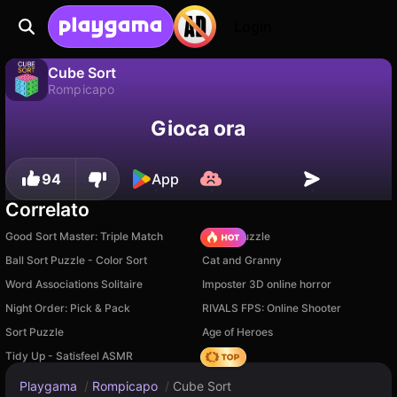
Login
Cube Sort
Rompicapo
No
Salva
Salva i progressi!
Cube Sort è un gioco di rompicapo gratuito di sublevelgames. Giocaci online su Playgama.
Gioca ora
94
App
Correlato
Good Sort Master: Triple Match
Arrow Puzzle
Ball Sort Puzzle - Color Sort
Cat and Granny
Word Associations Solitaire
Imposter 3D online horror
Night Order: Pick & Pack
RIVALS FPS: Online Shooter
Sort Puzzle
Age of Heroes
Tidy Up - Satisfeel ASMR
Hedgies
Playgama
/
Rompicapo
/
Cube Sort