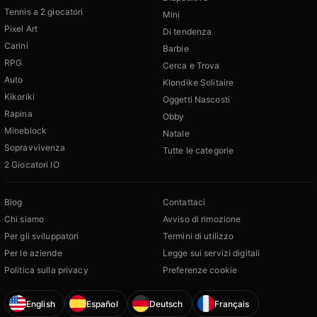
Tennis a 2 giocatori
Mini
Pixel Art
Di tendenza
Carini
Barbie
RPG
Cerca e Trova
Auto
Klondike Solitaire
Kikoriki
Oggetti Nascosti
Rapina
Obby
Mineblock
Natale
Sopravvivenza
Tutte le categorie
2 Giocatori IO
Blog
Contattaci
Chi siamo
Avviso di rimozione
Per gli sviluppatori
Termini di utilizzo
Per le aziende
Legge sui servizi digitali
Politica sulla privacy
Preferenze cookie
English
Español
Deutsch
Français