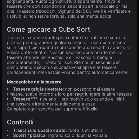
sorprendenti. Ruota ogni struttura liberamente, trova le
tessere che corrispondono ai secchi aperti e toccale prima
che il vassoio trabocchi. Ognuno dei 500 livelli è verificato e
risolvibile: non serve fortuna, solo una mente acuta.
Come giocare a Cube Sort
Trascina lo spazio vuoto per ruotare la struttura e scorri o
pizzica per ingrandire qualsiasi angolo. Tocca una tessera
sulla superficie: quando corrisponde a un secchio aperto, ci
volerà dritto dentro. Nessun secchio corrispondente? La
tessera attende nel vassoio. Se il vassoio si riempie
completamente, il livello fallisce. Riempi un secchio per
completarlo: il secchio successivo si apre e le tessere
corrispondenti nel vassoio volano dentro automaticamente.
Meccaniche delle tessere
Tessere grigie rivettate
: non possono mai essere
rimosse, scava intorno a loro per raggiungere le altre tessere
Tessere "?"
: rivelano il loro motivo solo quando elimini
una tessera direttamente adiacente a esse
Completa ogni secchio per superare il livello.
Controlli
Trascina lo spazio vuoto
: ruota la struttura
Scorri / pizzica
: ingrandisci o riduci la visuale