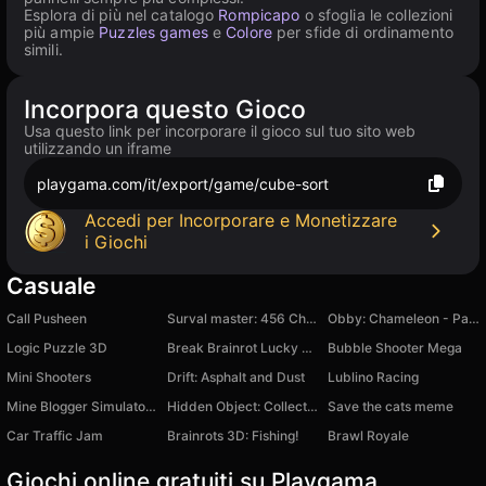
Esplora di più nel catalogo
Rompicapo
o sfoglia le collezioni
più ampie
Puzzles games
e
Colore
per sfide di ordinamento
simili.
Incorpora questo Gioco
Usa questo link per incorporare il gioco sul tuo sito web
utilizzando un iframe
playgama.com/it/export/game/cube-sort
Accedi per Incorporare e Monetizzare
i Giochi
Casuale
Call Pusheen
Surval master: 456 Challenge
Obby: Chameleon - Paint & Hide
Logic Puzzle 3D
Break Brainrot Lucky Blocks! Obby Tycoon 3D
Bubble Shooter Mega
Mini Shooters
Drift: Asphalt and Dust
Lublino Racing
Mine Blogger Simulator 3D
Hidden Object: Collection 2
Save the cats meme
Car Traffic Jam
Brainrots 3D: Fishing!
Brawl Royale
Giochi online gratuiti su Playgama