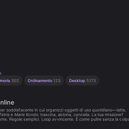
o
moria
302
Ordinamento
123
Desktop
5173
nline
r soddisfacente in cui organizzi oggetti di uso quotidiano—latte,
Tetris
e
Marie Kondo
: trascina, abbina, cancella. La tua missione?
arire. Regole semplici. Loop avvincente. È come pulire senza la colp