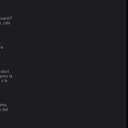
avanti?
, cibi
de
olori
gono la
 c'è
imo.
o del