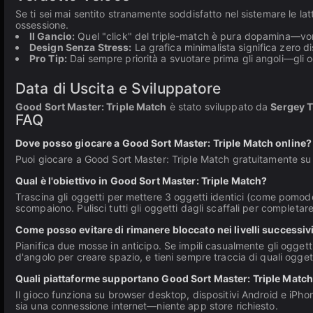
Se ti sei mai sentito stranamente soddisfatto nel sistemare le la
ossessione.
Il Gancio:
Quel "click" del triple-match è pura dopamina—vorr
Design Senza Stress:
La grafica minimalista significa zero dis
Pro Tip:
Dai sempre priorità a svuotare prima gli angoli—gli og
Data di Uscita e Sviluppatore
Good Sort Master: Triple Match
è stato sviluppato da
Sergey 
FAQ
Dove posso giocare a Good Sort Master: Triple Match online?
Puoi giocare a Good Sort Master: Triple Match gratuitamente s
Qual è l'obiettivo in Good Sort Master: Triple Match?
Trascina gli oggetti per mettere 3 oggetti identici (come pomodo
scompaiono. Pulisci tutti gli oggetti dagli scaffali per completare 
Come posso evitare di rimanere bloccato nei livelli successiv
Pianifica due mosse in anticipo. Se impili casualmente gli oggetti
d'angolo per creare spazio, e tieni sempre traccia di quali ogget
Quali piattaforme supportano Good Sort Master: Triple Matc
Il gioco funziona su browser desktop, dispositivi Android e iPh
sia una connessione internet—niente app store richiesto.