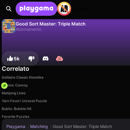
Login
Good Sort Master: Triple Match
Abbinamento
No
Salva
Salva i progressi!
Good Sort Master: Triple Match è un gioco di abbinamento gratuito di Sergey Tikhonov. Giocaci online su Playgama.
5k
Correlato
Solitaire Classic Klondike
Cosmic Convoy
Mahjong Lines
Yarn Fever! Unravel Puzzle
Bublix: Bubble Hit
Favorite Puzzles
Playgama
/
Matching
/
Good Sort Master: Triple Match