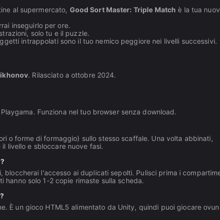
ttine al supermercato,
Good Sort Master: Triple Match
è la tua nuo
ai inseguirlo per ore.
trazioni, solo tu e il puzzle.
getti intrappolati sono il tuo nemico peggiore nei livelli successivi.
Tikhonov
. Rilasciato a ottobre 2024.
u Playgama. Funziona nel tuo browser senza download.
ri o forme di formaggio) sullo stesso scaffale. Una volta abbinati,
il livello e sbloccare nuove fasi.
i?
, bloccherai l'accesso ai duplicati sepolti. Pulisci prima i compartim
ti hanno solo 1-2 copie rimaste sulla scheda.
h?
one. È un gioco HTML5 alimentato da Unity, quindi puoi giocare ovun