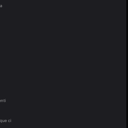
va
enti
que ci