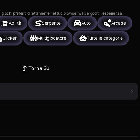
i giochi preferiti direttamente nel tuo browser web e goditi l'esperienza.
Abilità
Serpente
Auto
Arcade
Clicker
Multigiocatore
Tutte le categorie
Torna Su