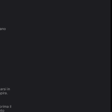
tano
arsi in
pira.
prima il
nto