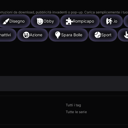
 interruzioni da download, pubblicità invadenti o pop-up. Carica semplicemente i tuo
Disegno
Obby
Rompicapo
.io
nattivi
Azione
Spara Bolle
Sport
Tutti i tag
Tutte le serie