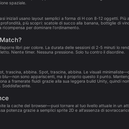
ione spaziale.
 fasi iniziali usano layout semplici a forma di H con 8-12 oggetti. Più 
profondità, più scopri: scatole di succo alla banana, bottiglie di vino
 tua ricompensa per dominare l'ordinamento.
e Match?
isporre libri per colore. La durata delle sessioni di 2-5 minuti lo ren
 letto. Niente timer. Nessuna pressione. Solo tu contro il disordine.
ot, trascina, abbina. Spot, trascina, abbina. Le visuali minimaliste—c
ido blu—non sono appariscenti, ma è proprio questo il punto. Manten
iona a framerate fluidi grazie alla sua leggera build Unity, quindi non
te. Soddisfacente.
nce
e la cache del browser—puoi tornare al tuo livello attuale in un att
sa potenza grazie a semplici sprite 2D e all'assenza di sovraccaric