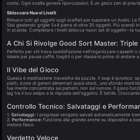
conta. Ogni scelta genera ripercussioni. È un gioco zen di previs
Sbloccare Nuovi Livelli
Rimuovi
tutti
gli oggetti sugli scaffali per superare un livello. Le
Stai gestendo griglie 5x4 piene di oltre 20 oggetti. Più scendi in 
in scatola. Completare i livelli sblocca nuovi set di oggetti—la
A Chi Si Rivolge Good Sort Master: Tripl
Perfetto per chi trova soddisfazione nell'organizzare cassetti o d
ideale per pause caffè, tragitti o per rilassarsi prima di andare a
Il Vibe del Gioco
Questa è meditazione travestita da puzzle. Il loop è ipnotico: sp
piatti, icone di generi alimentari quasi stock, uno sfondo morb
tua mente concentrata sul
pattern
, non sul rumore. Il gioco funz
lag tra il tuo swipe e la risposta dell'oggetto. È tattile. Croccan
Controllo Tecnico: Salvataggi e Performa
1.
Salvataggi:
I progressi vengono salvati automaticamente tramit
2.
Performance:
Funziona alla grande anche su dispositivi a bas
motore fisico.
Verdetto Veloce