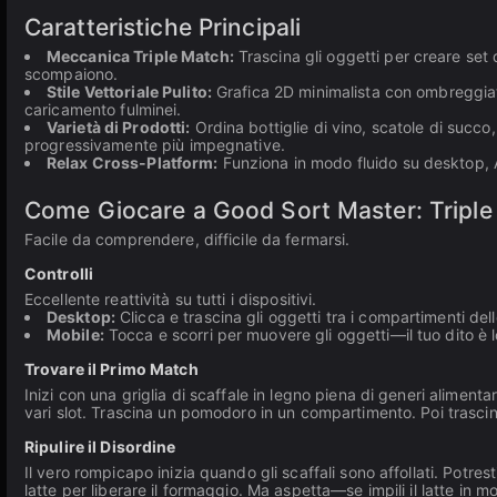
Caratteristiche Principali
Meccanica Triple Match:
Trascina gli oggetti per creare se
scompaiono.
Stile Vettoriale Pulito:
Grafica 2D minimalista con ombreggiat
caricamento fulminei.
Varietà di Prodotti:
Ordina bottiglie di vino, scatole di succo
progressivamente più impegnative.
Relax Cross-Platform:
Funziona in modo fluido su desktop, A
Come Giocare a Good Sort Master: Tripl
Facile da comprendere, difficile da fermarsi.
Controlli
Eccellente reattività su tutti i dispositivi.
Desktop:
Clicca e trascina gli oggetti tra i compartimenti del
Mobile:
Tocca e scorri per muovere gli oggetti—il tuo dito è 
Trovare il Primo Match
Inizi con una griglia di scaffale in legno piena di generi aliment
vari slot. Trascina un pomodoro in un compartimento. Poi trascina
Ripulire il Disordine
Il vero rompicapo inizia quando gli scaffali sono affollati. Potre
latte per liberare il formaggio. Ma aspetta—se impili il latte in