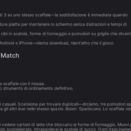
t di 3 su uno stesso scaffale—la soddisfazione è immediata quando
ure piatte per mantenere lo schermo senza distrazioni e tempi di
, cibi in scatola, forme di formaggio e pomodori su griglie che diven
ndroid e iPhone—niente download, nient'altro che il gioco.
e Match
lo scaffale con il mouse.
lo strumento di ordinamento definitivo.
ari casuali. Scansiona per trovare duplicati—diciamo, tre pomodori sp
 gli altri due nello stesso spazio. Boom. Spariscono. Lo scaffale res
sti vedere cartoni di latte che bloccano le forme di formaggio. Muovi 
 modo sconsiderato, intrappolerai le scatole di succo. Ogni trasciname