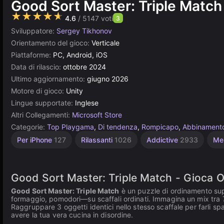
Good Sort Master: Triple Match
★★★★★
4.6
/ 5147 voti
3
Sviluppatore:
Sergey Tikhonov
Orientamento del gioco:
Verticale
Piattaforme:
PC, Android, iOS
Data di rilascio:
ottobre 2024
Ultimo aggiornamento:
giugno 2026
Motore di gioco:
Unity
Lingue supportate:
Inglese
Altri Collegamenti:
Microsoft Store
Categorie:
Top Playgama
,
Di tendenza
,
Rompicapo
,
Abbinament
Semplici
Browser
Android
Unity
Per iPhone
127
Rilassanti
1026
Addictive
2933
Me
online
5027
1571
131
3177
Good Sort Master: Triple Match - Gioca O
Good Sort Master: Triple Match
è un puzzle di ordinamento supe
formaggio, pomodori—su scaffali ordinati. Immagina un mix tra
Raggruppare 3 oggetti identici nello stesso scaffale per farli sp
avere la tua vera cucina in disordine.