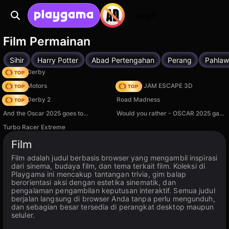
Login
Film Permainan
Sihir
Harry Potter
Abad Pertengahan
Perang
Pahla
Zombie Derby
Bouncy Motors
TRAFFIC JAM ESCAPE 3D
Zombie Derby 2
Road Madness
And the Oscar 2025 goes to…
Would you rather - OSCAR 2025 game
Turbo Racer Extreme
Tersedia di PC
Film
Film adalah judul berbasis browser yang mengambil inspirasi
dari sinema, budaya film, dan tema terkait film. Koleksi di
Playgama ini mencakup tantangan trivia, gim balap
berorientasi aksi dengan estetika sinematik, dan
pengalaman pengambilan keputusan interaktif. Semua judul
berjalan langsung di browser Anda tanpa perlu mengunduh,
dan sebagian besar tersedia di perangkat desktop maupun
seluler.