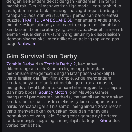
dengan berkendara dekat dengan kendaraan lain tanpa
menabrak. Gim ini menawarkan tiga mode—satu arah, dua
arah, dan time attack—masing-masing dengan berbagai
tahapan cuaca dan waktu. Untuk permainan berorientasi
puzzle,
TRAFFIC JAM ESCAPE 3D
menantang Anda untuk
membereskan jalanan yang macet dengan memindahkan
kendaraan dalam urutan yang benar. Judul-judul ini memiliki
elemen visual dan struktural yang umumnya diasosiasikan
dengan sinema aksi, menjadikannya pelengkap yang pas
bagi
Pahlawan
.
Gim Survival dan Derby
Zombie Derby
dan
Zombie Derby 2
, keduanya
dikembangkan oleh Brinemedia, menggabungkan
mekanisme mengemudi dengan latar pasca-apokaliptik
yang familier dari film-film zombie. Anda mengendarai
kendaraan yang diperkuat melalui gerombolan musuh,
mengelola level bahan bakar sambil menggunakan senjata
dan nitro boost.
Bouncy Motors
oleh Mewton Games
mengambil pendekatan berbeda, menampilkan pergerakan
kendaraan berbasis fisika melintasi jalur rintangan. Anda
harus mencapai garis finis sambil menghindari zona merah
yang menyebabkan kerusakan roda dan menavigasi
permukaan es yang licin. Penggemar gameplay bertema
fantasi mungkin juga ingin menjelajahi kategori
Sihir
untuk
variasi tambahan.