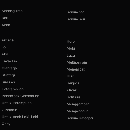
Sedang Tren
Semua tag
Baru
Semua seri
Acak
Arkade
Horor
.io
Mobil
Aksi
Lucu
Teka-Teki
Multipemain
Olahraga
Menembak
Strategi
Ular
Simulasi
Senjata
Keterampilan
Kliker
Penembak Gelembung
Solitaire
Untuk Perempuan
Menggambar
2 Pemain
Menganggur
Untuk Anak Laki-Laki
Semua kategori
Obby