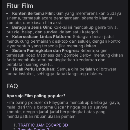
Fitur Film
Konten Bertema Film:
Gim yang mereferensikan budaya
sinema, termasuk acara penghargaan, skenario kiamat
zombie, dan kiasan film aksi.
Beragam Jenis Gim:
Koleksi ini mencakup genre trivia,
puzzle, balap, dan survival dalam satu kategori.
Ketersediaan Lintas Platform:
Sebagian besar judul
mendukung permainan desktop dan seluler, dengan kontrol
layar sentuh yang tersedia jika memungkinkan.
Sistem Peningkatan dan Progres:
Beberapa gim,
termasuk Road Madness dan Zombie Derby, memungkinkan
Anda membuka atau meningkatkan kendaraan dan
peralatan seiring waktu.
Tidak Perlu Unduhan:
Semua gim berjalan di browser
tanpa instalasi, sehingga dapat langsung diakses.
FAQ
Apa saja Film paling populer?
Film paling populer di Playgama mencakup berbagai gaya,
mulai dari trivia bertema Oscar hingga balap survival
zombie, dengan judul-judul berperingkat atas yang
mendapatkan ribuan ulasan pemain.
TRAFFIC JAM ESCAPE 3D
Zombie Derby 2