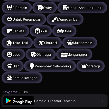
2 Pemain
Obby
Untuk Anak Laki-Laki
Untuk Perempuan
Menggambar
Senjata
Aksi
Mobil
Teka-Teki
Simulasi
Multipemain
Lucu
Olahraga
Menganggur
Ular
Penembak Gelembung
Strategi
Semua kategori
Playgama
/
Film
Game di HP atau Tablet lo