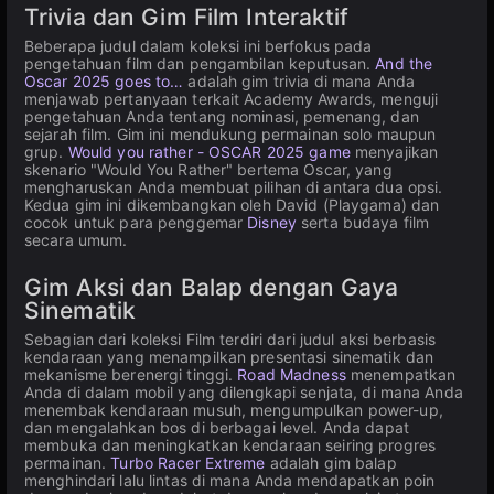
Trivia dan Gim Film Interaktif
Beberapa judul dalam koleksi ini berfokus pada
pengetahuan film dan pengambilan keputusan.
And the
Oscar 2025 goes to…
adalah gim trivia di mana Anda
menjawab pertanyaan terkait Academy Awards, menguji
pengetahuan Anda tentang nominasi, pemenang, dan
sejarah film. Gim ini mendukung permainan solo maupun
grup.
Would you rather - OSCAR 2025 game
menyajikan
skenario "Would You Rather" bertema Oscar, yang
mengharuskan Anda membuat pilihan di antara dua opsi.
Kedua gim ini dikembangkan oleh David (Playgama) dan
cocok untuk para penggemar
Disney
serta budaya film
secara umum.
Gim Aksi dan Balap dengan Gaya
Sinematik
Sebagian dari koleksi Film terdiri dari judul aksi berbasis
kendaraan yang menampilkan presentasi sinematik dan
mekanisme berenergi tinggi.
Road Madness
menempatkan
Anda di dalam mobil yang dilengkapi senjata, di mana Anda
menembak kendaraan musuh, mengumpulkan power-up,
dan mengalahkan bos di berbagai level. Anda dapat
membuka dan meningkatkan kendaraan seiring progres
permainan.
Turbo Racer Extreme
adalah gim balap
menghindari lalu lintas di mana Anda mendapatkan poin