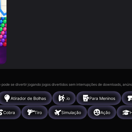
 pode se divertir jogando jogos divertidos sem interrupções de downloads, anúnc
Atirador de Bolhas
.io
Para Meninos
Cobra
Tiro
Simulação
Ação
H