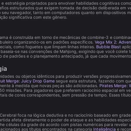
 e estratégia projetados para envolver habilidades cognitivas com
afios estruturados que exigem tomada de decisão deliberada em v
o seu navegador, tanto em computadores quanto em dispositivos m
ão significativa com este gênero.
gama é construída em torno de mecânicas de combine-3 e combinaç
abuleiro organizando-os em padrões específicos.
Vega Mix 2: Adven
ciais, como foguetes que limpam linhas inteiras.
Bubble Blast
apli
baseia-se nas convenções de Mahjong, exigindo que você colete t
o de padrões e o planejamento antecipado, já que cada movimento 
gia
ades ou objetos idênticos para produzir versões progressivamen
ruit Merge: Juicy Drop Game
segue esta estrutura, fazendo com qu
lmente à medida que novas peças são adicionadas.
Pirates Merge: 
em 50 missões. Para jogadores que preferem raciocínio espacial em
rtais de cores correspondentes, sem pressão de tempo. Esses tít
Cerebral foca na lógica dedutiva e no raciocínio baseado em grad
rtida afeta diretamente o poder de ataque e as habilidades espec
he células da grade de acordo com pistas numéricas para revela
lacionados aos títulos encontrados na categoria
Inteligência
e recom