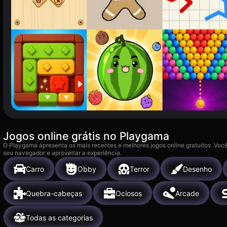
Jogos online grátis no Playgama
O Playgama apresenta os mais recentes e melhores jogos online gratuitos. Você
seu navegador e aproveitar a experiência.
Carro
Obby
Terror
Desenho
Quebra-cabeças
Ociosos
Arcade
Todas as categorias