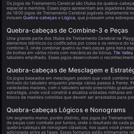
Os jogos de Treinamento Cerebral são títulos de quebra-cabeça
espacial e memória. Esses jogos apresentam aos jogadores des
de 1800 jogos de Treinamento Cerebral jogáveis diretamente n
incluem
Quebra-cabeças
e
Lógica
, que possuem uma sobreposiç
Quebra-cabeças de Combine-3 e Peças
Uma grande parte dos títulos de Treinamento Cerebral na Play
elementos idênticos ou codificados por cores e os remove do t
combine-3, onde combinar quatro ou mais peças gera itens espe
de bolhas em vários níveis com mecânicas de bônus.
Tile Valley
tabuleiro empilhado. Esses jogos desenvolvem o reconheciment
Quebra-cabeças de Mesclagem e Estraté
Os jogos baseados em mesclagem pedem que você combine unid
limitado do tabuleiro enquanto planeja vários passos à frente.
F
variedades maiores, com o tabuleiro sendo preenchido gradua
estratégia, onde você constrói e atualiza unidades militares 
blocos de madeira coloridos que devem ser arrastados para po
Quebra-cabeças Lógicos e Nonograms
Um segmento menor, porém distinto, dos jogos de Treinamento 
de peças com combate por turnos, onde o resultado de cada pa
quebra-cabeças de nonogram clássicos, nos quais você preenc
adicionada entre as fases. Esses formatos estão intimamente re