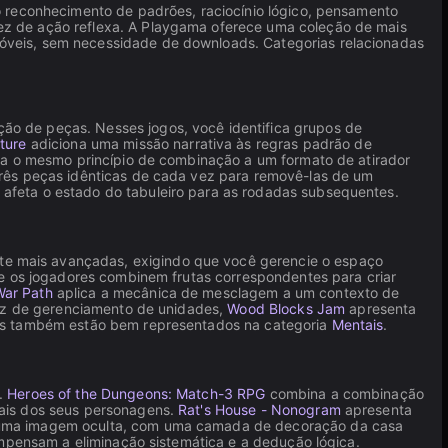
o reconhecimento de padrões, raciocínio lógico, pensamento
ez de ação reflexa. A Playgama oferece uma coleção de mais
óveis, sem necessidade de downloads. Categorias relacionadas
ão de peças. Nesses jogos, você identifica grupos de
ture
adiciona uma missão narrativa às regras padrão de
ca o mesmo princípio de combinação a um formato de atirador
rês peças idênticas de cada vez para removê-las de um
afeta o estado do tabuleiro para as rodadas subsequentes.
te mais avançadas, exigindo que você gerencie o espaço
e os jogadores combinem frutas correspondentes para criar
War Path
aplica a mecânica de mesclagem a um contexto de
 vez de gerenciamento de unidades,
Wood Blocks Jam
apresenta
ulos também estão bem representados na categoria
Mentais
.
e.
Heroes of the Dungeons: Match-3 RPG
combina a combinação
iais dos seus personagens.
Rat's House - Nonogram
apresenta
r uma imagem oculta, com uma camada de decoração da casa
pensam a eliminação sistemática e a dedução lógica.