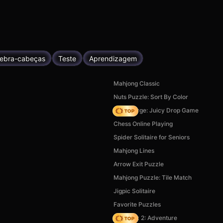
ebra-cabeças
Teste
Aprendizagem
Mahjong Classic
Nuts Puzzle: Sort By Color
Fruit Merge: Juicy Drop Game
Chess Online Playing
Spider Solitaire for Seniors
Mahjong Lines
Arrow Exit Puzzle
Mahjong Puzzle: Tile Match
Jigpic Solitaire
Favorite Puzzles
Vega Mix 2: Adventure