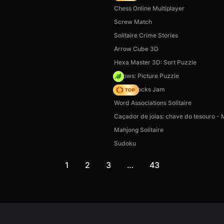
Chess Online Multiplayer
Screw Match
Solitaire Crime Stories
Arrow Cube 3D
Hexa Master 3D: Sort Puzzle
Arrows: Picture Puzzle
Wood Blocks Jam
Word Associations Solitaire
Caçador de joias: chave do tesouro - 
Mahjong Solitaire
Sudoku
1
2
3
…
43