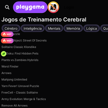
Login
Jogos de Treinamento Cerebral
Cérebro
Inteligência
Mentais
Memória
Lógica
Qu
Arrow Puzzle
Hidden Object: Street Of Secrets
Solitaire Classic Klondike
PetDoku: Find Hidden Pets
Plants vs Zombies Hybrids
Word Finder
Arrows
Mahjong Unlimited
Yarn Fever! Unravel Puzzle
FreeCell - Classic Solitaire
Army Evolution: Merge & Tactics
Remove All Arrows