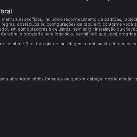
bral
 mentais específicos, incluindo reconhecimento de padrões, raciocí
 regras, obstáculos ou configurações de tabuleiro conforme você 
or, em computadores e celulares, sem exigir instalação ou criaçã
 Cerebral é projetada para jogo solo, permitindo que você progrid
e combine-3, estratégia de mesclagem, combinação de peças, non
?
ygama abrangem vários formatos de quebra-cabeça, desde mecânic