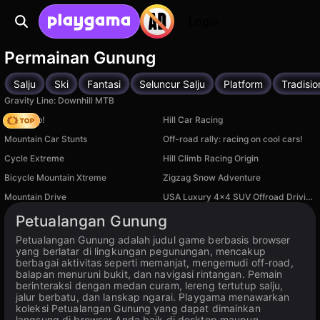
Login
Permainan Gunung
Salju
Ski
Fantasi
Seluncur Salju
Platform
Tradisio
Gravity Line: Downhill MTB
Climb Up!
Hill Car Racing
Mountain Car Stunts
Off-road rally: racing on cool cars!
Cycle Extreme
Hill Climb Racing Origin
Bicycle Mountain Xtreme
Zigzag Snow Adventure
Mountain Drive
USA Luxury 4x4 SUV Offroad Driving Simulator
Tersedia di PC
Tersedia di PC
Petualangan Gunung
Petualangan Gunung adalah judul game berbasis browser
yang berlatar di lingkungan pegunungan, mencakup
berbagai aktivitas seperti memanjat, mengemudi off-road,
balapan menuruni bukit, dan navigasi rintangan. Pemain
berinteraksi dengan medan curam, lereng tertutup salju,
jalur berbatu, dan lanskap ngarai. Playgama menawarkan
koleksi Petualangan Gunung yang dapat dimainkan
langsung di browser Anda baik di desktop maupun