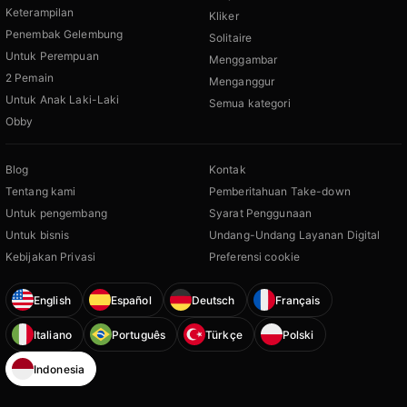
Keterampilan
Kliker
Penembak Gelembung
Solitaire
Untuk Perempuan
Menggambar
2 Pemain
Menganggur
Untuk Anak Laki-Laki
Semua kategori
Obby
Blog
Kontak
Tentang kami
Pemberitahuan Take-down
Untuk pengembang
Syarat Penggunaan
Untuk bisnis
Undang-Undang Layanan Digital
Kebijakan Privasi
Preferensi cookie
English
Español
Deutsch
Français
Italiano
Português
Türkçe
Polski
Indonesia