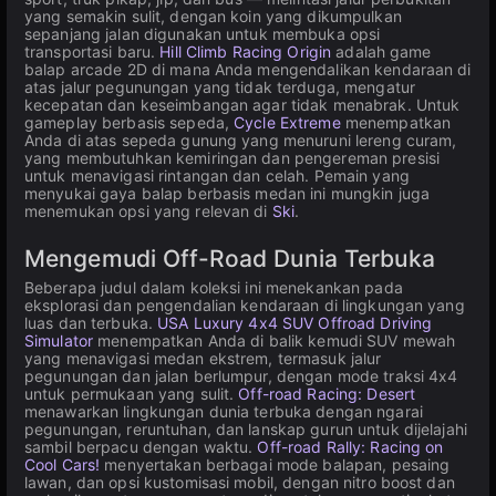
yang semakin sulit, dengan koin yang dikumpulkan
sepanjang jalan digunakan untuk membuka opsi
transportasi baru.
Hill Climb Racing Origin
adalah game
balap arcade 2D di mana Anda mengendalikan kendaraan di
atas jalur pegunungan yang tidak terduga, mengatur
kecepatan dan keseimbangan agar tidak menabrak. Untuk
gameplay berbasis sepeda,
Cycle Extreme
menempatkan
Anda di atas sepeda gunung yang menuruni lereng curam,
yang membutuhkan kemiringan dan pengereman presisi
untuk menavigasi rintangan dan celah. Pemain yang
menyukai gaya balap berbasis medan ini mungkin juga
menemukan opsi yang relevan di
Ski
.
Mengemudi Off-Road Dunia Terbuka
Beberapa judul dalam koleksi ini menekankan pada
eksplorasi dan pengendalian kendaraan di lingkungan yang
luas dan terbuka.
USA Luxury 4x4 SUV Offroad Driving
Simulator
menempatkan Anda di balik kemudi SUV mewah
yang menavigasi medan ekstrem, termasuk jalur
pegunungan dan jalan berlumpur, dengan mode traksi 4x4
untuk permukaan yang sulit.
Off-road Racing: Desert
menawarkan lingkungan dunia terbuka dengan ngarai
pegunungan, reruntuhan, dan lanskap gurun untuk dijelajahi
sambil berpacu dengan waktu.
Off-road Rally: Racing on
Cool Cars!
menyertakan berbagai mode balapan, pesaing
lawan, dan opsi kustomisasi mobil, dengan nitro boost dan