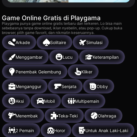
Game Online Gratis di Playgama
Playgama punya game online gratis terbaru dan terkeren. Lo bisa main
sebebasnya tanpa download, iklan nyebelin, atau pop-up. Cukup buka
browser, pilih game favorit, dan nikmatin keseruannya.
Arkade
Solitaire
Simulasi
Menggambar
Lucu
Keterampilan
Penembak Gelembung
Kliker
Menganggur
Senjata
Obby
Aksi
Mobil
Multipemain
Menembak
Teka-Teki
Olahraga
2 Pemain
Horor
Untuk Anak Laki-Laki