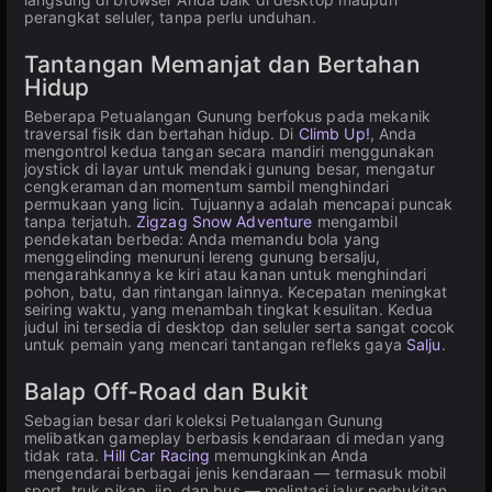
perangkat seluler, tanpa perlu unduhan.
Tantangan Memanjat dan Bertahan
Hidup
Beberapa Petualangan Gunung berfokus pada mekanik
traversal fisik dan bertahan hidup. Di
Climb Up!
, Anda
mengontrol kedua tangan secara mandiri menggunakan
joystick di layar untuk mendaki gunung besar, mengatur
cengkeraman dan momentum sambil menghindari
permukaan yang licin. Tujuannya adalah mencapai puncak
tanpa terjatuh.
Zigzag Snow Adventure
mengambil
pendekatan berbeda: Anda memandu bola yang
menggelinding menuruni lereng gunung bersalju,
mengarahkannya ke kiri atau kanan untuk menghindari
pohon, batu, dan rintangan lainnya. Kecepatan meningkat
seiring waktu, yang menambah tingkat kesulitan. Kedua
judul ini tersedia di desktop dan seluler serta sangat cocok
untuk pemain yang mencari tantangan refleks gaya
Salju
.
Balap Off-Road dan Bukit
Sebagian besar dari koleksi Petualangan Gunung
melibatkan gameplay berbasis kendaraan di medan yang
tidak rata.
Hill Car Racing
memungkinkan Anda
mengendarai berbagai jenis kendaraan — termasuk mobil
sport, truk pikap, jip, dan bus — melintasi jalur perbukitan