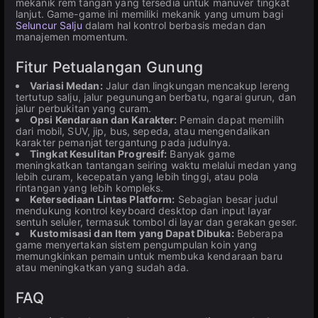
mekanik rem tangan yang tersedia untuk manuver tingkat
lanjut. Game-game ini memiliki mekanik yang umum bagi
Seluncur Salju
dalam hal kontrol berbasis medan dan
manajemen momentum.
Fitur Petualangan Gunung
Variasi Medan:
Jalur dan lingkungan mencakup lereng
tertutup salju, jalur pegunungan berbatu, ngarai gurun, dan
jalur perbukitan yang curam.
Opsi Kendaraan dan Karakter:
Pemain dapat memilih
dari mobil, SUV, jip, bus, sepeda, atau mengendalikan
karakter pemanjat tergantung pada judulnya.
Tingkat Kesulitan Progresif:
Banyak game
meningkatkan tantangan seiring waktu melalui medan yang
lebih curam, kecepatan yang lebih tinggi, atau pola
rintangan yang lebih kompleks.
Ketersediaan Lintas Platform:
Sebagian besar judul
mendukung kontrol keyboard desktop dan input layar
sentuh seluler, termasuk tombol di layar dan gerakan geser.
Kustomisasi dan Item yang Dapat Dibuka:
Beberapa
game menyertakan sistem pengumpulan koin yang
memungkinkan pemain untuk membuka kendaraan baru
atau meningkatkan yang sudah ada.
FAQ