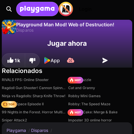
Login
Playground Man Mod! Web of Destruction!
Disparos
No
Guardar
¡Guarda el progreso!
Jugar ahora
Playground Man Mod! Web of Destruction! es un juego de disparos gratuito de Eccentric Studio Games. Juégalo en línea en Playgama.
1k
App
Relacionados
RIVALS FPS: Online Shooter
Arrow Puzzle
Ragdoll Gun Shooter! Cannon Spinner Playground
Cat and Granny
Ninja vs Ragdolls: Sharp Knife Throw!
Robby Mini Games
Zombie Space Episode II
Robby: The Speed Maze
99 Nights in the Forest. Horror Multiplayer
Piece of Cake: Merge & Bake
Sniper Attack2
Imposter 3D online horror
Playgama
/
Disparos
/