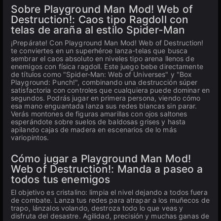
Sobre Playground Man Mod! Web of
Destruction!: Caos tipo Ragdoll con
telas de araña al estilo Spider-Man
¡Prepárate! Con Playground Man Mod! Web of Destruction!
te conviertes en un superhéroe lanza-telas que busca
sembrar el caos absoluto en niveles tipo arena llenos de
enemigos con física ragdoll. Este juego bebe directamente
de títulos como "Spider-Man: Web of Universes" y "Box
Playground: Punch!", combinando una destrucción súper
satisfactoria con controles que cualquiera puede dominar en
segundos. Podrás jugar en primera persona, viendo cómo
esa mano enguantada lanza sus redes blancas sin parar.
Verás montones de figuras amarillas con ojos saltones
esperándote sobre suelos de baldosas grises y hasta
apilando cajas de madera en escenarios de lo más
variopintos.
Cómo jugar a Playground Man Mod!
Web of Destruction!: Manda a paseo a
todos tus enemigos
El objetivo es cristalino: limpia el nivel dejando a todos fuera
de combate. Lanza tus redes para atrapar a los muñecos de
trapo, lánzalos volando, destroza todo lo que veas y
disfruta del desastre. Agilidad, precisión y muchas ganas de