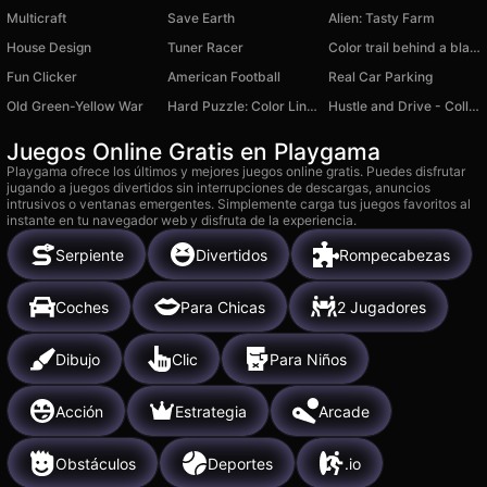
Multicraft
Save Earth
Alien: Tasty Farm
House Design
Tuner Racer
Color trail behind a black ball. Relax
Fun Clicker
American Football
Real Car Parking
Old Green-Yellow War
Hard Puzzle: Color Lines
Hustle and Drive - Collect all the Cars
Juegos Online Gratis en Playgama
Playgama ofrece los últimos y mejores juegos online gratis. Puedes disfrutar
jugando a juegos divertidos sin interrupciones de descargas, anuncios
intrusivos o ventanas emergentes. Simplemente carga tus juegos favoritos al
instante en tu navegador web y disfruta de la experiencia.
Serpiente
Divertidos
Rompecabezas
Coches
Para Chicas
2 Jugadores
Dibujo
Clic
Para Niños
Acción
Estrategia
Arcade
Obstáculos
Deportes
.io