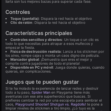
liarla son tus mejores bazas para superar cada fase.
Controles
Toque (pantalla)
: Dispara la red hacia el objetivo
Clic de ratón
: Dispara la red hacia el objetivo
Características principales
Controles sencillos y directos
: Un toque o un clic es
todo lo que necesitas para atrapar a esos muñecos y
empezar la fiesta.
Física de destrucción realista
: Lanza a los stickmen por
los aires, rompe cajas y monta un caos digno de película.
Marcador global
: ¡Demuestra que eres el mejor y
compite contra jugadores de todo el planeta!
Disponible en PC y móvil
: Juega donde quieras, cuando
quieras, sin complicaciones.
Juegos que te pueden gustar
Si te ha molado la experiencia de lanzar redes y destruir
todo a tu paso,
Spider Man
en Playgama tiene más
aventuras con ese aire superheroico que buscas. Si
prefieres cambiar la red por una escopeta para sembrar el
caos,
Playground Shooter! Shotgun vs. Ragdolls!
te pone a
limpiar niveles de stickmen a tiro limpio. ¿Lo tuyo es la