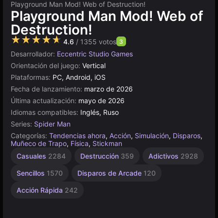
Playground Man Mod! Web of Destruction!
Playground Man Mod! Web of
Destruction!
★★★★★
4.6
/ 1355 votos
3
Desarrollador:
Eccentric Studio Games
Orientación del juego:
Vertical
Plataformas:
PC, Android, iOS
Fecha de lanzamiento:
marzo de 2026
Última actualización:
mayo de 2026
Idiomas compatibles:
Inglés, Ruso
Series:
Spider Man
Categorías:
Tendencias ahora
,
Acción
,
Simulación
,
Disparos
,
Muñeco de Trapo
,
Física
,
Stickman
Casuales
2284
Destrucción
359
Adictivos
2928
Sencillos
1570
Disparos de Arcade
120
Acción Rápida
242