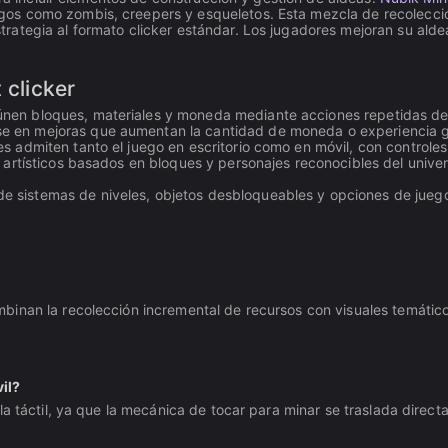
os como zombis, creepers y esqueletos. Esta mezcla de recolecció
trategia al formato clicker estándar. Los jugadores mejoran su al
 clicker
nen bloques, materiales y moneda mediante acciones repetidas de 
e en mejoras que aumentan la cantidad de moneda o experiencia g
es admiten tanto el juego en escritorio como en móvil, con controles
s artísticos basados en bloques y personajes reconocibles del unive
e sistemas de niveles, objetos desbloqueables y opciones de juego
binan la recolección incremental de recursos con visuales temático
il?
la táctil, ya que la mecánica de tocar para minar se traslada direct