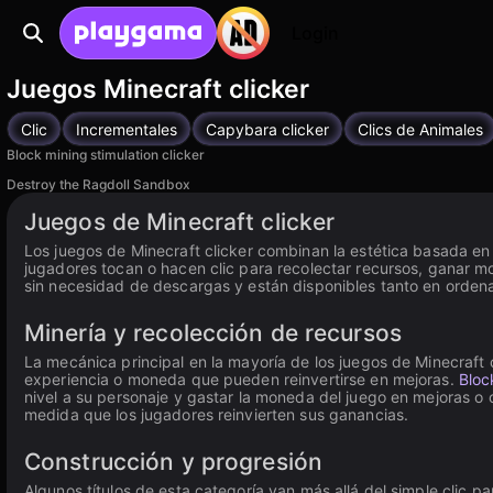
Login
Juegos Minecraft clicker
Clic
Incrementales
Capybara clicker
Clics de Animales
Block mining stimulation clicker
Destroy the Ragdoll Sandbox
Juegos de Minecraft clicker
Los juegos de Minecraft clicker combinan la estética basada en b
jugadores tocan o hacen clic para recolectar recursos, ganar m
sin necesidad de descargas y están disponibles tanto en orden
Minería y recolección de recursos
La mecánica principal en la mayoría de los juegos de Minecraft 
experiencia o moneda que pueden reinvertirse en mejoras.
Bloc
nivel a su personaje y gastar la moneda del juego en mejoras o 
medida que los jugadores reinvierten sus ganancias.
Construcción y progresión
Algunos títulos de esta categoría van más allá del simple clic p