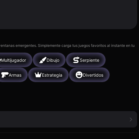
 ventanas emergentes. Simplemente carga tus juegos favoritos al instante en tu
Multijugador
Dibujo
Serpiente
Armas
Estrategia
Divertidos