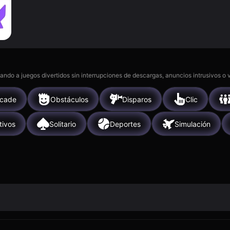
gando a juegos divertidos sin interrupciones de descargas, anuncios intrusivos o
rcade
Obstáculos
Disparos
Clic
tivos
Solitario
Deportes
Simulación