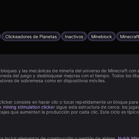
Clickeadores de Planetas
Inactivos
Mineblock
Minecraft
loques y las mecánicas de minería del universo de Minecraft con el c
oneda del juego y desbloquear mejoras con el tiempo. Todos los tít
adores de sobremesa como en dispositivos móviles.
clicker consiste en hacer clic o tocar repetidamente un bloque para
k mining stimulation clicker
sigue esta estructura de cerca: los juga
cajas que aumentan la producción por cada clic. Este ciclo es típic
ara incluir elementos de construcción y gestión de aldeas.
Nubik Mine