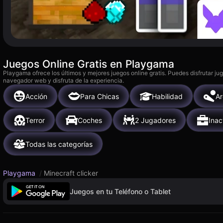
Juegos Online Gratis en Playgama
Playgama ofrece los últimos y mejores juegos online gratis. Puedes disfrutar ju
navegador web y disfruta de la experiencia.
Acción
Para Chicas
Habilidad
A
Terror
Coches
2 Jugadores
Inac
Todas las categorías
Playgama
/
Minecraft clicker
Juegos en tu Teléfono o Tablet