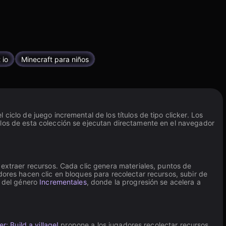
 io
Minecraft para niños
iclo de juego incremental de los títulos de tipo clicker. Los
ulos de esta colección se ejecutan directamente en el navegador
 extraer recursos. Cada clic genera materiales, puntos de
dores hacen clic en bloques para recolectar recursos, subir de
o del género
Incrementales
, donde la progresión se acelera a
r: Build a village!
propone a los jugadores recolectar recursos,