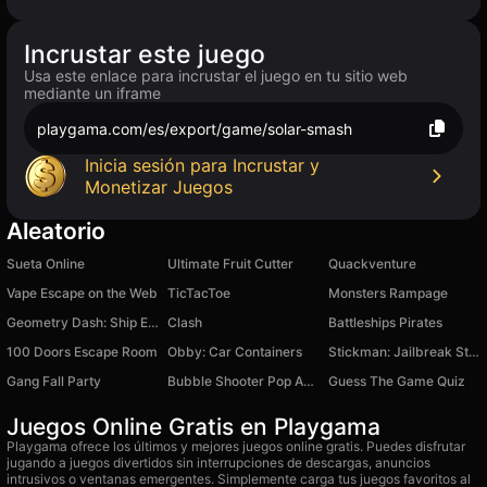
Incrustar este juego
Usa este enlace para incrustar el juego en tu sitio web
mediante un iframe
playgama.com/es/export/game/solar-smash
Inicia sesión para Incrustar y
Monetizar Juegos
Aleatorio
Sueta Online
Ultimate Fruit Cutter
Quackventure
Vape Escape on the Web
TicTacToe
Monsters Rampage
Geometry Dash: Ship Editor
Clash
Battleships Pirates
100 Doors Escape Room
Obby: Car Containers
Stickman: Jailbreak Story
Gang Fall Party
Bubble Shooter Pop Adventure
Guess The Game Quiz
Juegos Online Gratis en Playgama
Playgama ofrece los últimos y mejores juegos online gratis. Puedes disfrutar
jugando a juegos divertidos sin interrupciones de descargas, anuncios
intrusivos o ventanas emergentes. Simplemente carga tus juegos favoritos al