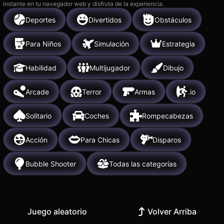
instante en tu navegador web y disfruta de la experiencia.
Deportes
Divertidos
Obstáculos
Para Niños
Simulación
Estrategia
Habilidad
Multijugador
Dibujo
Arcade
Terror
Armas
.io
Solitario
Coches
Rompecabezas
Acción
Para Chicas
Disparos
Bubble Shooter
Todas las categorías
Juego aleatorio
Volver Arriba