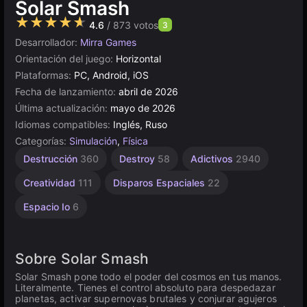
Solar Smash
★★★★★
4.6
/ 873 votos
3
Desarrollador:
Mirra Games
Orientación del juego:
Horizontal
Plataformas:
PC, Android, iOS
Fecha de lanzamiento:
abril de 2026
Última actualización:
mayo de 2026
Idiomas compatibles:
Inglés, Ruso
Categorías:
Simulación
,
Física
Destrucción
360
Destroy
58
Adictivos
2940
Creatividad
111
Disparos Espaciales
22
Espacio Io
6
Sobre Solar Smash
Solar Smash pone todo el poder del cosmos en tus manos.
Literalmente. Tienes el control absoluto para despedazar
planetas, activar supernovas brutales y conjurar agujeros