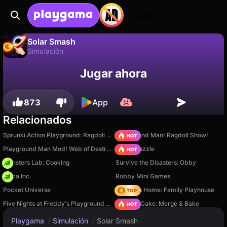
Login
Solar Smash
Simulación
No
Guardar
¡Guarda el progreso!
Solar Smash es un juego de simulación gratuito de Mirra Games. Juégalo en línea en Playgama.
Jugar ahora
873
App
Relacionados
Sprunki Action Playground: Ragdoll Sandbox
Playground Man! Ragdoll Show!
Playground Man Mod! Web of Destruction!
Arrow Puzzle
Monsters Lab: Cooking
Survive the Disasters: Obby
Pizza Inc.
Robby Mini Games
Pocket Universe
My Town Home: Family Playhouse
Five Nights at Freddy's Playground Sandbox
Piece of Cake: Merge & Bake
Playgama
/
Simulación
/
Solar Smash