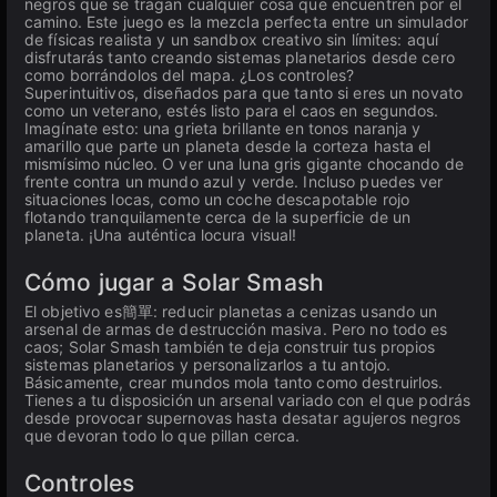
negros que se tragan cualquier cosa que encuentren por el
camino. Este juego es la mezcla perfecta entre un simulador
de físicas realista y un sandbox creativo sin límites: aquí
disfrutarás tanto creando sistemas planetarios desde cero
como borrándolos del mapa. ¿Los controles?
Superintuitivos, diseñados para que tanto si eres un novato
como un veterano, estés listo para el caos en segundos.
Imagínate esto: una grieta brillante en tonos naranja y
amarillo que parte un planeta desde la corteza hasta el
mismísimo núcleo. O ver una luna gris gigante chocando de
frente contra un mundo azul y verde. Incluso puedes ver
situaciones locas, como un coche descapotable rojo
flotando tranquilamente cerca de la superficie de un
planeta. ¡Una auténtica locura visual!
Cómo jugar a Solar Smash
El objetivo es簡單: reducir planetas a cenizas usando un
arsenal de armas de destrucción masiva. Pero no todo es
caos; Solar Smash también te deja construir tus propios
sistemas planetarios y personalizarlos a tu antojo.
Básicamente, crear mundos mola tanto como destruirlos.
Tienes a tu disposición un arsenal variado con el que podrás
desde provocar supernovas hasta desatar agujeros negros
que devoran todo lo que pillan cerca.
Controles