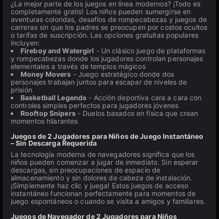
¿La mejor parte de los juegos en línea modernos? ¡Todo es
completamente gratis! Los niños pueden sumergirse en
aventuras coloridas, desafíos de rompecabezas y juegos de
carreras sin que los padres se preocupen por costos ocultos
o tarifas de suscripción. Las opciones gratuitas populares
incluyen:
Fireboy and Watergirl
- Un clásico juego de plataformas
y rompecabezas donde los jugadores controlan personajes
elementales a través de templos mágicos
Money Movers
- Juego estratégico donde dos
personajes trabajan juntos para escapar de niveles de
prisión
Basketball Legends
- Acción deportiva cara a cara con
controles simples perfectos para jugadores jóvenes
Rooftop Snipers
- Duelos basados en física que crean
momentos hilarantes
Juegos de 2 Jugadores para Niños de Juego Instantáneo
– Sin Descarga Requerida
La tecnología moderna de navegadores significa que los
niños pueden comenzar a jugar de inmediato. Sin esperar
descargas, sin preocupaciones de espacio de
almacenamiento y sin dolores de cabeza de instalación.
¡Simplemente haz clic y juega! Estos juegos de acceso
instantáneo funcionan perfectamente para momentos de
juego espontáneos o cuando se visita a amigos y familiares.
Juegos de Navegador de 2 Jugadores para Niños