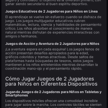
ganar siendo secundario al buen espíritu deportivo.
Juegos Educativos de 2 Jugadores para Niños en Línea
El aprendizaje se vuelve sin esfuerzo cuando se disfraza de
juego. Los juegos multijugador educativos cubren
matemáticas, lectura, ciencia y habilidades de pensamiento
crítico. Los niños absorben el conocimiento de manera
natural mientras disfrutan de experiencias interactivas con
amigos o hermanos.
Juegos de Acción y Aventura de 2 Jugadores para Niños
¡La aventura espera en cada esquina! Los juegos llenos de
acción presentan desafíos apropiados para la edad,
gráficos coloridos y tramas atractivas. Desde saltos de
plataformas hasta búsquedas de tesoros, estos juegos
mantienen a los niños entretenidos mientras desarrollan la
coordinación mano-ojo y el pensamiento rápido.
Cómo Jugar Juegos de 2 Jugadores
para Niños en Diferentes Dispositivos
Jugando Juegos de 2 Jugadores para Niños en Tabletas y
Smartphones
Los dispositivos móviles ofrecen una comodidad increíble
para jugar sobre la marcha. Los controles táctiles se sienten