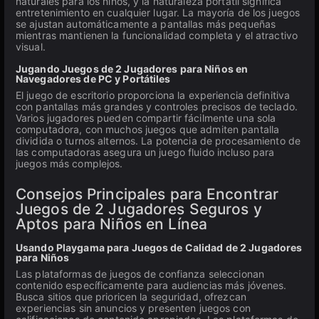
naturales para los niños, y la naturaleza portátil significa
entretenimiento en cualquier lugar. La mayoría de los juegos
se ajustan automáticamente a pantallas más pequeñas
mientras mantienen la funcionalidad completa y el atractivo
visual.
Jugando Juegos de 2 Jugadores para Niños en
Navegadores de PC y Portátiles
El juego de escritorio proporciona la experiencia definitiva
con pantallas más grandes y controles precisos de teclado.
Varios jugadores pueden compartir fácilmente una sola
computadora, con muchos juegos que admiten pantalla
dividida o turnos alternos. La potencia de procesamiento de
las computadoras asegura un juego fluido incluso para
juegos más complejos.
Consejos Principales para Encontrar
Juegos de 2 Jugadores Seguros y
Aptos para Niños en Línea
Usando Playgama para Juegos de Calidad de 2 Jugadores
para Niños
Las plataformas de juegos de confianza seleccionan
contenido específicamente para audiencias más jóvenes.
Busca sitios que prioricen la seguridad, ofrezcan
experiencias sin anuncios y presenten juegos con