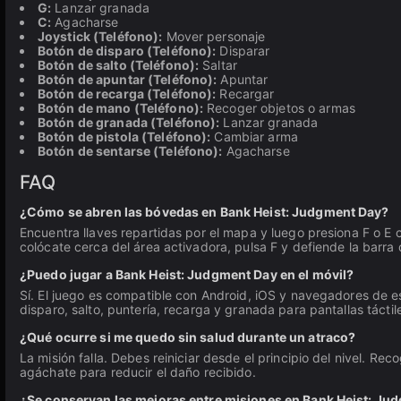
G:
Lanzar granada
C:
Agacharse
Joystick (Teléfono):
Mover personaje
Botón de disparo (Teléfono):
Disparar
Botón de salto (Teléfono):
Saltar
Botón de apuntar (Teléfono):
Apuntar
Botón de recarga (Teléfono):
Recargar
Botón de mano (Teléfono):
Recoger objetos o armas
Botón de granada (Teléfono):
Lanzar granada
Botón de pistola (Teléfono):
Cambiar arma
Botón de sentarse (Teléfono):
Agacharse
FAQ
¿Cómo se abren las bóvedas en Bank Heist: Judgment Day?
Encuentra llaves repartidas por el mapa y luego presiona F o E
colócate cerca del área activadora, pulsa F y defiende la barra
¿Puedo jugar a Bank Heist: Judgment Day en el móvil?
Sí. El juego es compatible con Android, iOS y navegadores de es
disparo, salto, puntería, recarga y granada para pantallas táctil
¿Qué ocurre si me quedo sin salud durante un atraco?
La misión falla. Debes reiniciar desde el principio del nivel. Re
agáchate para reducir el daño recibido.
¿Se conservan las mejoras entre misiones en Bank Heist: Ju