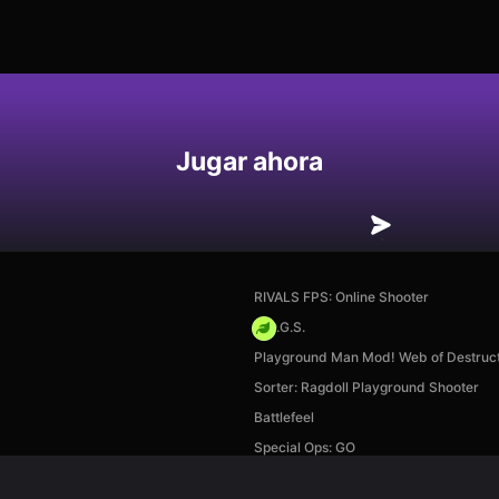
Jugar ahora
RIVALS FPS: Online Shooter
H.O.G.S.
Playground Man Mod! Web of Destruct
Sorter: Ragdoll Playground Shooter
Battlefeel
Special Ops: GO