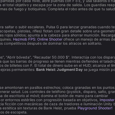
partidas por cada nivel, abre puertas con F o E, y usa taladros o h
 el total objetivo y escapa por la zona de salida. Los guardias rea
armas de fuego y botiquines. Completa el robo antes de que tu salud
a saltar o subir escaleras. Pulsa G para lanzar granadas cuando t
opetas, pistolas, rifles) flotan con gran detalle sobre una geometr
 rojos sólidos; apunta a la cabeza para ahorrar munición. Recarga
iquines.
Hazmob FPS: Online Shooter
ofrece un manejo de armas de
cos competitivos después de dominar los atracos en solitario.
os", "Abrir bóveda", "Recaudar 50.000 $". Interactúa con los dispa
a que las barras de progreso se llenen mientras defiendes el taladro
 de billetes con F. El total de dinero sube en el HUD; alcanza el lím
 mejoras permanentes:
Bank Heist: Judgment Day
se juega misión po
 se amontonan en pasillos estrechos; coloca granadas en los puntos
erar salud. Los controles de teléfono (joystick, disparo, salto, gr
a de escritorio al móvil; domina el botón de mano para cambiar
por entornos estériles con progresión basada en objetivos,
Imposter
ia ficción con mecánicas de caza de traidores e iluminación Unity 
 la estética sin texturas de Bank Heist, prueba
Playground Shooter!
dos de escopeta.