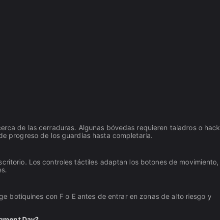
 cerca de las cerraduras. Algunas bóvedas requieren taladros o hac
 de progreso de los guardias hasta completarla.
critorio. Los controles táctiles adaptan los botones de movimiento,
es.
coge botiquines con F o E antes de entrar en zonas de alto riesgo y
dgment Day?