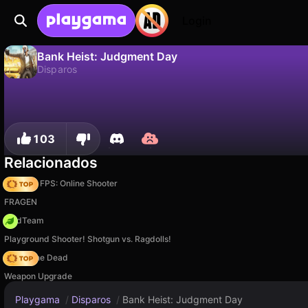
Login
Bank Heist: Judgment Day
Disparos
No
Guardar
¡Guarda el progreso!
Bank Heist: Judgment Day es un juego de disparos gratuito de ElezthemGames. Juégalo en línea en Playgama.
103
Relacionados
Hazmob FPS: Online Shooter
FRAGEN
MadTeam
Playground Shooter! Shotgun vs. Ragdolls!
Rise of the Dead
Weapon Upgrade
Playgama
/
Disparos
/
Bank Heist: Judgment Day