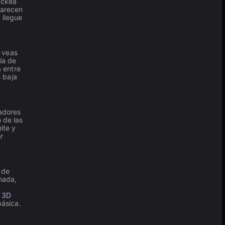
ackea
parecen
 llegue
e veas
ía de
 entre
 baja
radores
 de las
ite y
r
 de
anada,
 3D
básica.