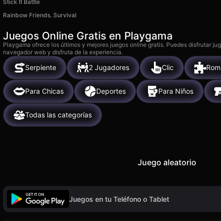
Stick It Battle
Rainbow Friends. Survival
Juegos Online Gratis en Playgama
Playgama ofrece los últimos y mejores juegos online gratis. Puedes disfrutar ju
navegador web y disfruta de la experiencia.
Serpiente
2 Jugadores
Clic
Rom
Para Chicas
Deportes
Para Niños
Todas las categorías
Juego aleatorio
Juegos en tu Teléfono o Tablet