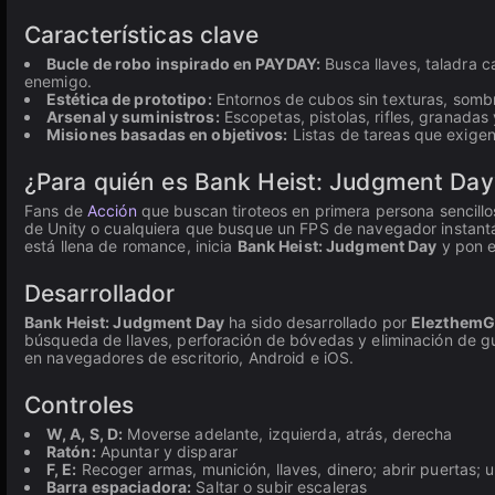
Características clave
Bucle de robo inspirado en PAYDAY:
Busca llaves, taladra c
enemigo.
Estética de prototipo:
Entornos de cubos sin texturas, sombre
Arsenal y suministros:
Escopetas, pistolas, rifles, granadas 
Misiones basadas en objetivos:
Listas de tareas que exige
¿Para quién es Bank Heist: Judgment Day
Fans de
Acción
que buscan tiroteos en primera persona sencillo
de Unity o cualquiera que busque un FPS de navegador instantán
está llena de romance, inicia
Bank Heist: Judgment Day
y pon e
Desarrollador
Bank Heist: Judgment Day
ha sido desarrollado por
Elezthem
búsqueda de llaves, perforación de bóvedas y eliminación de gu
en navegadores de escritorio, Android e iOS.
Controles
W, A, S, D:
Moverse adelante, izquierda, atrás, derecha
Ratón:
Apuntar y disparar
F, E:
Recoger armas, munición, llaves, dinero; abrir puertas; us
Barra espaciadora:
Saltar o subir escaleras