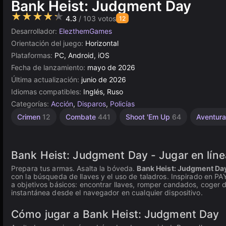
Bank Heist: Judgment Day
★★★★★
4.3
/ 103 votos
12
Desarrollador:
ElezthemGames
Orientación del juego:
Horizontal
Plataformas:
PC, Android, iOS
Fecha de lanzamiento:
mayo de 2026
Última actualización:
junio de 2026
Idiomas compatibles:
Inglés, Ruso
Categorías:
Acción
,
Disparos
,
Policías
Crimen
12
Combate
441
Shoot 'Em Up
64
Aventur
Bank Heist: Judgment Day - Jugar en líne
Prepara tus armas. Asalta la bóveda.
Bank Heist: Judgment Da
con la búsqueda de llaves y el uso de taladros. Inspirado en PA
a objetivos básicos: encontrar llaves, romper candados, coger di
instantánea desde el navegador en cualquier dispositivo.
Cómo jugar a Bank Heist: Judgment Day