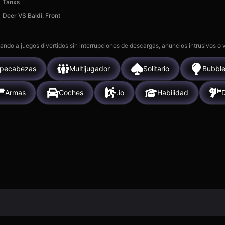
Tanxs
Deer VS Baldi: Front
gando a juegos divertidos sin interrupciones de descargas, anuncios intrusivos o
pecabezas
Multijugador
Solitario
Bubble
Armas
Coches
.io
Habilidad