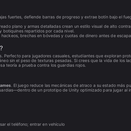
ajas fuertes, defiende barras de progreso y extrae botín bajo el fue
ado plano y armas detalladas crean un estilo visual de alto contra
y botiquines repartidos por cada nivel.
n hackeos, brechas en bóvedas y cuotas de dinero antes de escapa
?
s. Perfecto para jugadores casuales, estudiantes que exploran prot
eo sin el peso de texturas pesadas. Si crees que la vida de los la
sa teoría a prueba contra los guardias rojos.
Games
. El juego reduce las mecánicas de atraco a su estado más 
ardias—dentro de un prototipo de Unity optimizado para jugar al i
ar el teléfono; entrar en vehículo