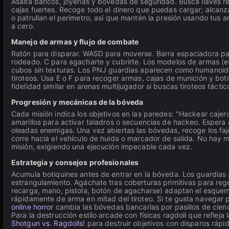
Asalta bancos, joyerías y bóvedas de seguridad. Busca llaves re
cajas fuertes. Recoge todo el dinero que puedas cargar; alcanza
o patrullan el perímetro, así que mantén la presión usando tus 
a cero.
Manejo de armas y flujo de combate
Ratón para disparar. WASD para moverse. Barra espaciadora par
rodeado. C para agacharte y cubrirte. Los modelos de armas (esc
cubos sin texturas. Los PNJ guardias aparecen como humanoides
tiroteos. Usa E o F para recoger armas, cajas de munición y bot
fidelidad similar en arenas multijugador si buscas tiroteos tácti
Progresión y mecánicas de la bóveda
Cada misión indica los objetivos en las paredes: "Hackear cajer
amarillos para activar taladros o secuencias de hackeo. Espera 
oleadas enemigas. Una vez abiertas las bóvedas, recoge los fajos
corre hacia el vehículo de huida o marcador de salida. No hay
misión, exigiendo una ejecución impecable cada vez.
Estrategia y consejos profesionales
Acumula botiquines antes de entrar en la bóveda. Los guardias
estrangulamiento. Agáchate tras coberturas primitivas para regen
recarga, mano, pistola, botón de agacharse) adaptan el esquem
rápidamente de arma en mitad del tiroteo. Si te gusta navegar 
online horror
cambia las bóvedas bancarias por pasillos de cienc
Para la destrucción estilo arcade con físicas ragdoll que refleja
Shotgun vs. Ragdolls!
para destruir objetivos con disparos rápi