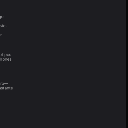
go
ste.
r.
otipos
drones
puro—
nstante