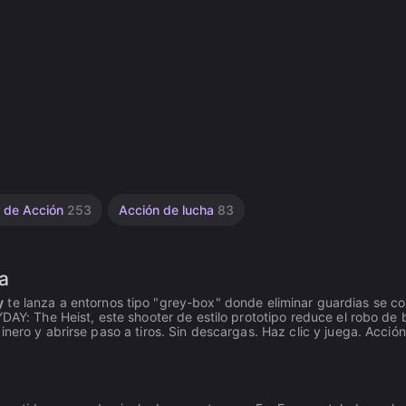
a de Acción
253
Acción de lucha
83
a
y
te lanza a entornos tipo "grey-box" donde eliminar guardias se c
YDAY: The Heist, este shooter de estilo prototipo reduce el robo de
nero y abrirse paso a tiros. Sin descargas. Haz clic y juega. Acción