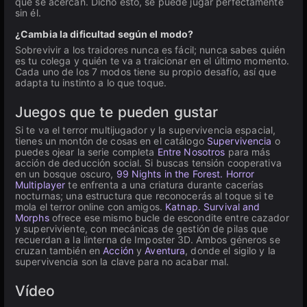
que se acercan. Dicho esto, se puede jugar perfectamente
sin él.
¿Cambia la dificultad según el modo?
Sobrevivir a los traidores nunca es fácil; nunca sabes quién
es tu colega y quién te va a traicionar en el último momento.
Cada uno de los 7 modos tiene su propio desafío, así que
adapta tu instinto a lo que toque.
Juegos que te pueden gustar
Si te va el terror multijugador y la supervivencia espacial,
tienes un montón de cosas en el catálogo
Supervivencia
o
puedes ojear la serie completa
Entre Nosotros
para más
acción de deducción social. Si buscas tensión cooperativa
en un bosque oscuro,
99 Nights in the Forest. Horror
Multiplayer
te enfrenta a una criatura durante cacerías
nocturnas; una estructura que reconocerás al toque si te
mola el terror online con amigos.
Katnap. Survival and
Morphs
ofrece ese mismo bucle de escondite entre cazador
y superviviente, con mecánicas de gestión de pilas que
recuerdan a la linterna de Imposter 3D. Ambos géneros se
cruzan también en
Acción
y
Aventura
, donde el sigilo y la
supervivencia son la clave para no acabar mal.
Vídeo