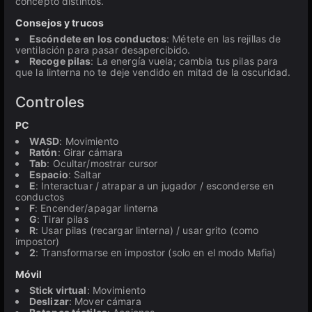
concepto distintos.
Consejos y trucos
Escóndete en los conductos
: Métete en las rejillas de
ventilación para pasar desapercibido.
Recoge pilas
: La energía vuela; cambia tus pilas para
que la linterna no te deje vendido en mitad de la oscuridad.
Controles
PC
WASD
: Movimiento
Ratón
: Girar cámara
Tab
: Ocultar/mostrar cursor
Espacio
: Saltar
E
: Interactuar / atrapar a un jugador / esconderse en
conductos
F
: Encender/apagar linterna
G
: Tirar pilas
R
: Usar pilas (recargar linterna) / usar grito (como
impostor)
2
: Transformarse en impostor (solo en el modo Mafia)
Móvil
Stick virtual
: Movimiento
Deslizar
: Mover cámara