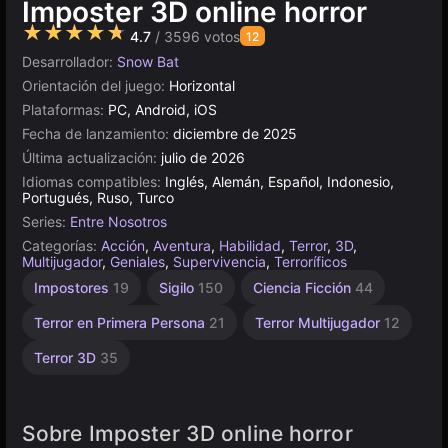
Imposter 3D online horror
★★★★★
4.7
/ 3596 votos
12
Desarrollador:
Snow Bat
Orientación del juego:
Horizontal
Plataformas:
PC, Android, iOS
Fecha de lanzamiento:
diciembre de 2025
Última actualización:
julio de 2026
Idiomas compatibles:
Inglés, Alemán, Español, Indonesio,
Portugués, Ruso, Turco
Series:
Entre Nosotros
Categorías:
Acción
,
Aventura
,
Habilidad
,
Terror
,
3D
,
Multijugador
,
Geniales
,
Supervivencia
,
Terroríficos
Horror
Juegos
Impostores
19
Sigilo
150
Ciencia Ficción
44
Espacial
con
Compras
2
Terror en Primera Persona
21
Terror Multijugador
12
en la
Aplicación
Terror 3D
35
112
Sobre Imposter 3D online horror