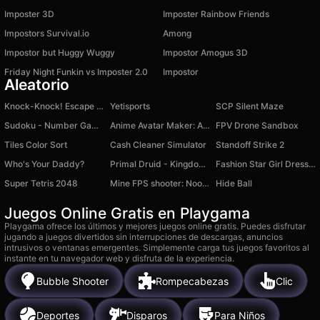
Imposter 3D
Imposter Rainbow Friends
Impostors Survival.io
Among
Impostor but Huggy Wuggy
Impostor Amogus 3D
Friday Night Funkin vs Imposter 2.0
Impostor
Aleatorio
Knock-Knock! Escape from Brainrots Obby +1 Tycoon
Yetisports
SCP Silent Maze
Sudoku - Number Games
Anime Avatar Maker: Anime Doll
FPV Drone Sandbox
Tiles Color Sort
Cash Cleaner Simulator
Standoff Strike 2
Who's Your Daddy?
Primal Druid - Kingdom of Animals
Fashion Star Girl Dress Up
Super Tetris 2048
Mine FPS shooter: Noob Arena
Hide Ball
Juegos Online Gratis en Playgama
Playgama ofrece los últimos y mejores juegos online gratis. Puedes disfrutar
jugando a juegos divertidos sin interrupciones de descargas, anuncios
intrusivos o ventanas emergentes. Simplemente carga tus juegos favoritos al
instante en tu navegador web y disfruta de la experiencia.
Bubble Shooter
Rompecabezas
Clic
Deportes
Disparos
Para Niños