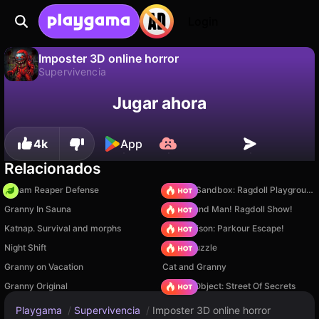
Login
Imposter 3D online horror
Supervivencia
No
Guardar
¡Guarda el progreso!
Imposter 3D online horror es un juego de supervivencia gratuito de Snow Bat. Juégalo en línea en Playgama.
Jugar ahora
4k
App
Relacionados
Dream Reaper Defense
Sprunki Sandbox: Ragdoll Playground Mode
Granny In Sauna
Playground Man! Ragdoll Show!
Katnap. Survival and morphs
Barry Prison: Parkour Escape!
Night Shift
Arrow Puzzle
Granny on Vacation
Cat and Granny
Granny Original
Hidden Object: Street Of Secrets
Playgama
/
Supervivencia
/
Imposter 3D online horror