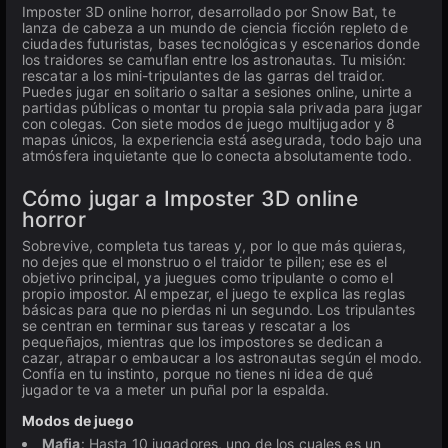
Imposter 3D online horror, desarrollado por Snow Bat, te
lanza de cabeza a un mundo de ciencia ficción repleto de
ciudades futuristas, bases tecnológicas y escenarios donde
los traidores se camuflan entre los astronautas. Tu misión:
rescatar a los mini-tripulantes de las garras del traidor.
Puedes jugar en solitario o saltar a sesiones online, unirte a
partidas públicas o montar tu propia sala privada para jugar
con colegas. Con siete modos de juego multijugador y 8
mapas únicos, la experiencia está asegurada, todo bajo una
atmósfera inquietante que lo conecta absolutamente todo.
Cómo jugar a Imposter 3D online
horror
Sobrevive, completa tus tareas y, por lo que más quieras,
no dejes que el monstruo o el traidor te pillen; ese es el
objetivo principal, ya juegues como tripulante o como el
propio impostor. Al empezar, el juego te explica las reglas
básicas para que no pierdas ni un segundo. Los tripulantes
se centran en terminar sus tareas y rescatar a los
pequeñajos, mientras que los impostores se dedican a
cazar, atrapar o embaucar a los astronautas según el modo.
Confía en tu instinto, porque no tienes ni idea de qué
jugador te va a meter un puñal por la espalda.
Modos de juego
Mafia
: Hasta 10 jugadores, uno de los cuales es un