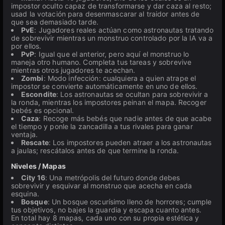
impostor oculto capaz de transformarse y dar caza al resto;
usad la votación para desenmascarar al traidor antes de
que sea demasiado tarde.
PvE
: Jugadores reales actúan como astronautas tratando
de sobrevivir mientras un monstruo controlado por la IA va a
por ellos.
PvP
: Igual que el anterior, pero aquí el monstruo lo
maneja otro humano. Completa tus tareas y sobrevive
mientras otros jugadores te acechan.
Zombi
: Modo infección: cualquiera a quien atrape el
impostor se convierte automáticamente en uno de ellos.
Escondite
: Los astronautas se ocultan para sobrevivir a
la ronda, mientras los impostores peinan el mapa. Recoger
bebés es opcional.
Caza
: Recoge más bebés que nadie antes de que acabe
el tiempo y ponle la zancadilla a tus rivales para ganar
ventaja.
Rescate
: Los impostores pueden atraer a los astronautas
a jaulas; rescátalos antes de que termine la ronda.
Niveles / Mapas
City 16
: Una metrópolis del futuro donde debes
sobrevivir y esquivar al monstruo que acecha en cada
esquina.
Bosque
: Un bosque oscurísimo lleno de horrores; cumple
tus objetivos, no bajes la guardia y escapa cuanto antes.
En total hay 8 mapas, cada uno con su propia estética y