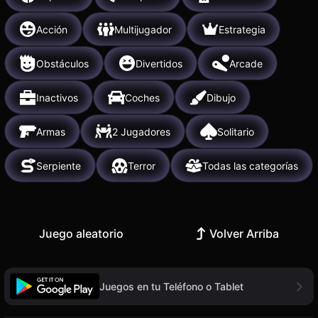
Acción
Multijugador
Estrategia
Obstáculos
Divertidos
Arcade
Inactivos
Coches
Dibujo
Armas
2 Jugadores
Solitario
Serpiente
Terror
Todas las categorías
Juego aleatorio
Volver Arriba
Juegos en tu Teléfono o Tablet