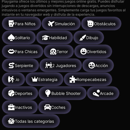
Playgama ofrece los últimos y mejores juegos online gratis. Puedes disfrutar
jugando a juegos divertidos sin interrupciones de descargas, anuncios
intrusivos o ventanas emergentes. Simplemente carga tus juegos favoritos al
instante en tu navegador web y disfruta de la experiencia.
Para Niños
Simulación
Obstáculos
Solitario
Habilidad
Dibujo
Para Chicas
Terror
Divertidos
Serpiente
2 Jugadores
Acción
.io
Estrategia
Rompecabezas
Deportes
Bubble Shooter
Arcade
Inactivos
Coches
Todas las categorías