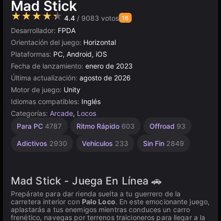
Mad Stick
★★★★★
4.4
/ 9083 votos
16
Desarrollador:
FPDA
Orientación del juego:
Horizontal
Plataformas:
PC, Android, iOS
Fecha de lanzamiento:
enero de 2023
Última actualización:
agosto de 2026
Motor de juego:
Unity
Idiomas compatibles:
Inglés
Categorías:
Arcade
,
Locos
Desafíos
Escritorio
Rusos
Browser
Unity
Accidentes
Para PC
4787
Ritmo Rápido
603
Offroad
93
Automovilísticos
1801
en
5027
5172
428
línea
492
Adictivos
2930
Vehículos
233
Sin Fin
2849
3177
Mad Stick - Juega En Línea 🚗
Prepárate para dar rienda suelta a tu guerrero de la
carretera interior con
Palo Loco
. En este emocionante juego,
aplastarás a tus enemigos mientras conduces un carro
frenético, navegas por terrenos traicioneros para llegar a la