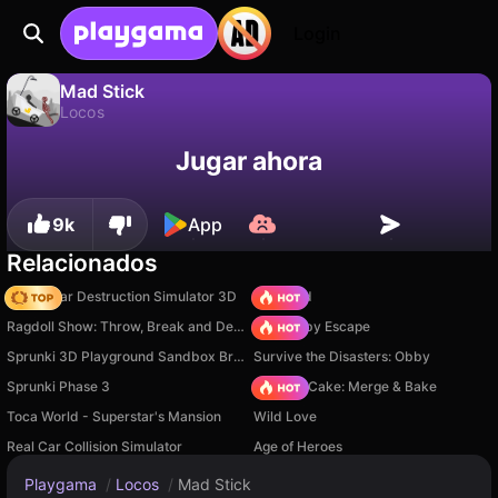
Login
Mad Stick
Locos
No
Guardar
¡Guarda el progreso!
Mad Stick es un juego de locos gratuito de FPDA. Juégalo en línea en Playgama.
Jugar ahora
9k
App
Relacionados
Online Car Destruction Simulator 3D
TB World
Ragdoll Show: Throw, Break and Destroy!
Your Obby Escape
Sprunki 3D Playground Sandbox Brainrot Zombie
Survive the Disasters: Obby
Sprunki Phase 3
Piece of Cake: Merge & Bake
Toca World - Superstar's Mansion
Wild Love
Real Car Collision Simulator
Age of Heroes
Playgama
/
Locos
/
Mad Stick