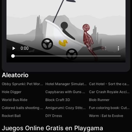
Aleatorio
Obby Sprunki: Pet World
Hotel Manager Simulator
Cat Hotel - Sort the cats!
Hole Digger
Capybaras with Guns 2. A Game for Two Players
Car Crash Royale Accident
World Bus Ride
Block Craft 3D
Blob Runner
Colored balls shooting game
Amigurumi: Cozy Stitches
Fun coloring book: Cute pony
Rocket Ball
DIY Dress
Worm : Eat to Evolve
Juegos Online Gratis en Playgama