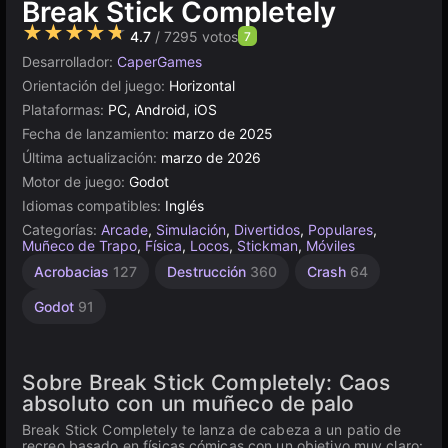
Break Stick Completely
★★★★★
4.7
/ 7295 votos
7
Desarrollador:
CaperGames
Orientación del juego:
Horizontal
Plataformas:
PC, Android, iOS
Fecha de lanzamiento:
marzo de 2025
Última actualización:
marzo de 2026
Motor de juego:
Godot
Idiomas compatibles:
Inglés
Categorías:
Arcade
,
Simulación
,
Divertidos
,
Populares
,
Muñeco de Trapo
,
Física
,
Locos
,
Stickman
,
Móviles
Acrobacias
127
Destrucción
360
Crash
64
Godot
91
Sobre Break Stick Completely: Caos
absoluto con un muñeco de palo
Break Stick Completely te lanza de cabeza a un patio de
recreo basado en físicas cómicas con un objetivo muy claro: