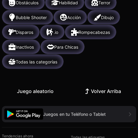
Obstáculos
Habilidad
Terror
Bubble Shooter
Acción
Dibujo
Disparos
.io
Rompecabezas
Inactivos
Para Chicas
Todas las categorías
Juego aleatorio
Volver Arriba
Juegos en tu Teléfono o Tablet
Tendencias ahora
Todas las etiquetas