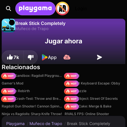
Login
Break Stick Completely
Muñeco de Trapo
No
Guardar
¡Guarda el progreso!
Break Stick Completely es un juego de muñeco de trapo gratuito de CaperGames. Juégalo en línea en Playgama.
Jugar ahora
7k
App
Relacionados
Sprunki Sandbox: Ragdoll Playground Mode
TB World
Gamer's Mod
+1 Speed Keyboard Escape: Obby
Stickman Rebirth
Arrow Puzzle
Ragdoll Crash-Test: Throw and Break!
Hidden Object: Street Of Secrets
Ragdoll Gun Shooter! Cannon Spinner Playground
Piece of Cake: Merge & Bake
Ninja vs Ragdolls: Sharp Knife Throw!
RIVALS FPS: Online Shooter
Playgama
/
Muñeco de Trapo
/
Break Stick Completely