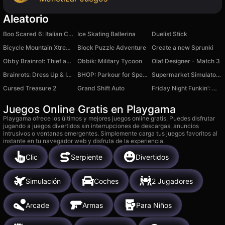
Aleatorio
Boo Scared 6: Italian Circus
Ice Skating Ballerina
Duelist Stick
Bicycle Mountain Xtreme
Block Puzzle Adventure
Create a new Sprunki
Obby Brainrot: Thief and Fuzer of Memes!
Obbik: Military Tycoon
Olaf Designer - Match 3
Brainrots: Dress Up & Interior Design
BHOP: Parkour for Speed
Supermarket Simulator: Dream Store
Cursed Treasure 2
Grand Shift Auto
Friday Night Funkin': Mid-Fight Masses
Juegos Online Gratis en Playgama
Playgama ofrece los últimos y mejores juegos online gratis. Puedes disfrutar
jugando a juegos divertidos sin interrupciones de descargas, anuncios
intrusivos o ventanas emergentes. Simplemente carga tus juegos favoritos al
instante en tu navegador web y disfruta de la experiencia.
Clic
Serpiente
Divertidos
Simulación
Coches
2 Jugadores
Arcade
Armas
Para Niños