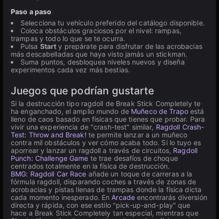
Paso a paso
Selecciona tu vehículo preferido del catálogo disponible.
Coloca obstáculos graciosos por el nivel: rampas,
trampas y todo lo que se te ocurra.
Pulsa
Start
y prepárate para disfrutar de las acrobacias
más descabelladas que haya visto jamás un stickman.
Suma puntos, desbloquea niveles nuevos y diseña
experimentos cada vez más bestias.
Juegos que podrían gustarte
Si la destrucción tipo ragdoll de Break Stick Completely te
ha enganchado, el amplio mundo de
Muñeco de Trapo
está
lleno de caos basado en físicas que tienes que probar. Para
vivir una experiencia de "crash-test" similar,
Ragdoll Crash-
Test: Throw and Break!
te permite lanzar a un muñeco
contra mil obstáculos y ver cómo acaba todo. Si lo tuyo es
aporrear y lanzar un ragdoll a través de circuitos,
Ragdoll
Punch: Challenge Game
te trae desafíos de choque
centrados totalmente en la física de destrucción.
BMG: Ragdoll Car Race
añade un toque de carreras a la
fórmula ragdoll, disparando coches a través de zonas de
acrobacias y pistas llenas de trampas donde la física dicta
cada momento inesperado. En
Arcade
encontrarás diversión
directa y rápida, con ese estilo "pick-up-and-play" que
hace a Break Stick Completely tan especial, mientras que