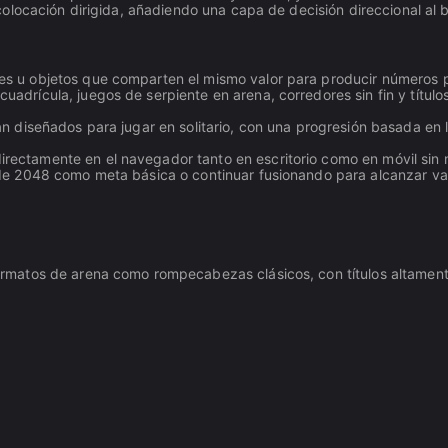
locación dirigida, añadiendo una capa de decisión direccional al b
es u objetos que comparten el mismo valor para producir números
adrícula, juegos de serpiente en arena, corredores sin fin y título
án diseñados para jugar en solitario, con una progresión basada en l
irectamente en el navegador tanto en escritorio como en móvil sin 
e 2048 como meta básica o continuar fusionando para alcanzar valo
matos de arena como rompecabezas clásicos, con títulos altamente