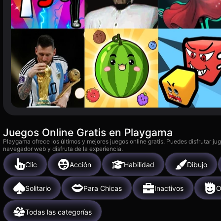
Juegos Online Gratis en Playgama
Playgama ofrece los últimos y mejores juegos online gratis. Puedes disfrutar ju
navegador web y disfruta de la experiencia.
Clic
Acción
Habilidad
Dibujo
Solitario
Para Chicas
Inactivos
O
Todas las categorías