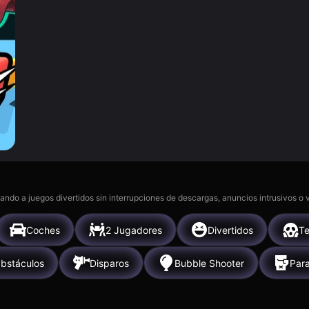
gando a juegos divertidos sin interrupciones de descargas, anuncios intrusivos o
Coches
2 Jugadores
Divertidos
Te
bstáculos
Disparos
Bubble Shooter
Par