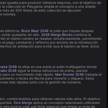
res iguales para producir números mayores, con el objetivo de
ro la colección en Playgama amplía el concepto a una amplia
 más de 300 títulos de esta colección se ejecutan
s móviles.
res idénticos.
Block Blast 2048
te pide que toques bloques
evitar quedarte sin sitio.
2048 Merge Blocks
combina la
ten el mismo número se resaltan simultáneamente, permitiendo
 el juego constante y reflexivo por encima de la introducción
mientos de antelación para evitar que el tablero se llene. Estos
nake 2048
te sitúa en una arena al estilo multijugador donde
nake 2048
sigue la misma estructura de arena, usando
so para un movimiento más rápido.
Man Runner 2048
traslada el
izamiento o teclas de flecha para moverte y disparar. Estos
iones más rápidas junto con la gestión de números.
ero, combinándolos para obtener valores más altos. El objetivo
 partida.
Dice Merge
aplica un concepto relacionado utilizando
 seis puntos crea una ficha especial que limpia un área de