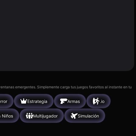
 ventanas emergentes. Simplemente carga tus juegos favoritos al instante en tu
rror
Estrategia
Armas
.io
a Niños
Multijugador
Simulación