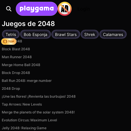
Login
Juegos de 2048
Tetris
Bob Esponja
Brawl Stars
Shrek
Calamares
Snake 2048
Block Blast 2048
Man Runner 2048
Merge Home Ball 2048
Block Drop 2048
Ball Run 2048: merge number
2048 Drop
¡Une las flores! ¡Revienta las burbujas! 2048
Tap Arrows: New Levels
Merge the planets of the solar system 2048!
Evolution Circus: Maximum Level
Jelly 2048: Relaxing Game