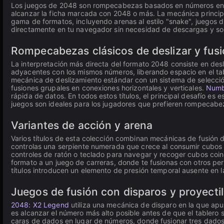
Los juegos de 2048 son rompecabezas basados en números en los
alcanzar la ficha marcada con 2048 o más. La mecánica principa
gama de formatos, incluyendo arenas al estilo "snake", juegos
directamente en tu navegador sin necesidad de descargas y so
Rompecabezas clásicos de deslizar y fusi
La interpretación más directa del formato 2048 consiste en desl
adyacentes con los mismos números, liberando espacio en el tabl
mecánica de deslizamiento estándar con un sistema de selecci
fusiones grupales en conexiones horizontales y verticales.
Numb
rápida de datos. En todos estos títulos, el principal desafío es 
juegos son ideales para los jugadores que prefieren rompecabez
Variantes de acción y arena
Varios títulos de esta colección combinan mecánicas de fusión 
controlas una serpiente numerada que crece al consumir cubos de 
controles de ratón o teclado para navegar y recoger cubos co
formato a un juego de carreras, donde te fusionas con otros per
títulos introducen un elemento de presión temporal ausente en 
Juegos de fusión con disparos y proyecti
2048: X2 Legend
utiliza una mecánica de disparo en la que apu
es alcanzar el número más alto posible antes de que el tablero 
caras de dados en lugar de números, donde fusionar tres dados 