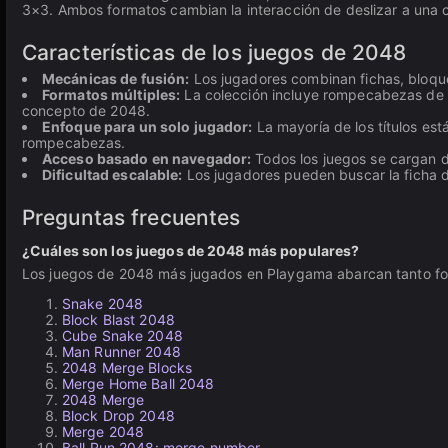
3×3. Ambos formatos cambian la interacción de deslizar a una co
Características de los juegos de 2048
Mecánicas de fusión:
Los jugadores combinan fichas, bloqu
Formatos múltiples:
La colección incluye rompecabezas de cu
concepto de 2048.
Enfoque para un solo jugador:
La mayoría de los títulos est
rompecabezas.
Acceso basado en navegador:
Todos los juegos se cargan d
Dificultad escalable:
Los jugadores pueden buscar la ficha d
Preguntas frecuentes
¿Cuáles son los juegos de 2048 más populares?
Los juegos de 2048 más jugados en Playgama abarcan tanto for
Snake 2048
Block Blast 2048
Cube Snake 2048
Man Runner 2048
2048 Merge Blocks
Merge Home Ball 2048
2048 Merge
Block Drop 2048
Merge 2048
Ball Run 2048: merge number