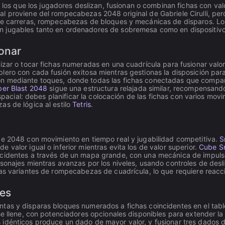
 que los jugadores deslizan, fusionan o combinan fichas con valo
l proviene del rompecabezas 2048 original de Gabriele Cirulli, pe
 de carreras, rompecabezas de bloques y mecánicas de disparos. Los
n jugables tanto en ordenadores de sobremesa como en dispositivo
onar
izar o tocar fichas numeradas en una cuadrícula para fusionar valo
ero con cada fusión exitosa mientras gestionas la disposición para 
ón mediante toques, donde todas las fichas conectadas que compar
er Blast 2048
sigue una estructura relajada similar, recompensando
espacial: debes planificar la colocación de las fichas con varios movi
as de lógica al estilo
Tetris
.
de 2048 con movimiento en tiempo real y jugabilidad competitiva.
S
valor igual o inferior mientras evita los de valor superior.
Cube S
incidentes a través de un mapa grande, con una mecánica de impul
sonajes mientras avanzas por los niveles, usando controles de desl
las variantes de rompecabezas de cuadrícula, lo que requiere reacc
les
ntas y disparas bloques numerados a fichas coincidentes en el tabl
se llene, con potenciadores opcionales disponibles para extender la
idénticos produce un dado de mayor valor, y fusionar tres dados de