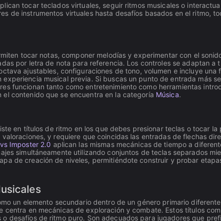
ican tocar teclados virtuales, seguir ritmos musicales o interactu
s de instrumentos virtuales hasta desafíos basados en el ritmo, t
permiten tocar notas, componer melodías y experimentar con el sonid
as por letra de nota para referencia. Los controles se adaptan a tu d
octava ajustables, configuraciones de tono, volumen e incluye una
experiencia musical previa. Si buscas un punto de entrada más sen
es funcionan tanto como entretenimiento como herramientas introdu
 el contenido que se encuentra en la categoría
Música
.
te en títulos de ritmo en los que debes presionar teclas o tocar la 
aloraciones, y requiere que coincidas las entradas de flechas dire
 vs Imposter 2.0
aplican las mismas mecánicas de tiempo a diferent
najes simultáneamente utilizando conjuntos de teclas separados mie
pa de creación de niveles, permitiéndote construir y probar etapa
usicales
 como un elemento secundario dentro de un género primario diferent
e centra en mecánicas de exploración y combate. Estos títulos comp
o desafíos de ritmo puro. Son adecuados para jugadores que prefie