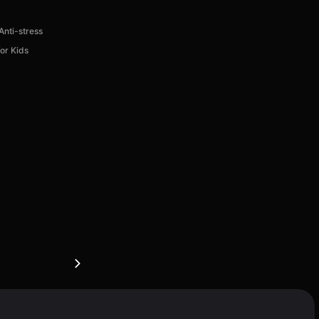
nti-stress
for Kids