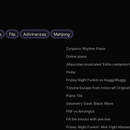
s
Flip
Adivinanzas
Mahjong
Zynpavo: Rhythm Piano
Online piano
¡Mascotas musicales! Estilo cantando 
Pintar
Friday Night Funkin vs HuggyWuggy
Timoha Escape from minicraft Original
Piano Tile
Geometry Dash: Black Wave
FNF vs AmongUs
Fill the blocks with one line
Friday Night Funkin': Mid-Fight Masse