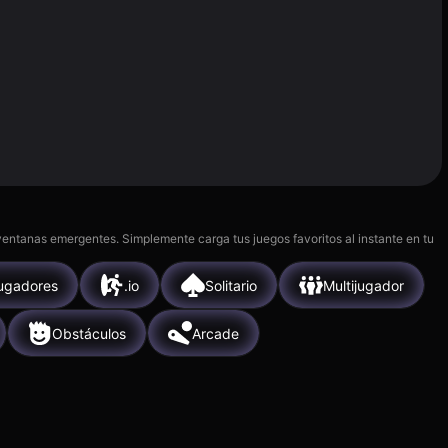
 ventanas emergentes. Simplemente carga tus juegos favoritos al instante en tu
ugadores
.io
Solitario
Multijugador
Obstáculos
Arcade