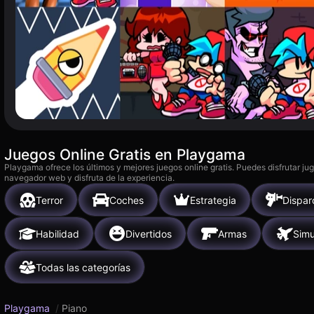
Juegos Online Gratis en Playgama
Playgama ofrece los últimos y mejores juegos online gratis. Puedes disfrutar ju
navegador web y disfruta de la experiencia.
Terror
Coches
Estrategia
Dispar
Habilidad
Divertidos
Armas
Simu
Todas las categorías
Playgama
/
Piano