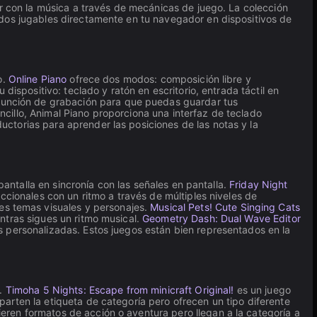
ar con la música a través de mecánicas de juego. La colección
odos jugables directamente en tu navegador en dispositivos de
o.
Online Piano
ofrece dos modos: composición libre y
ispositivo: teclado y ratón en escritorio, entrada táctil en
 función de grabación para que puedas guardar tus
cillo, Animal Piano proporciona una interfaz de teclado
ctorias para aprender las posiciones de las notas y la
pantalla en sincronía con las señales en pantalla.
Friday Night
ccionales con un ritmo a través de múltiples niveles de
es temas visuales y personajes.
Musical Pets! Cute Singing Cats
ntras sigues un ritmo musical.
Geometry Dash: Dual Wave Editor
s personalizadas. Estos juegos están bien representados en la
e.
Timoha 5 Nights: Escape from minicraft Original!
es un juego
arten la etiqueta de categoría pero ofrecen un tipo diferente
ren formatos de acción o aventura pero llegan a la categoría a