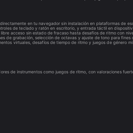
 directamente en tu navegador sin instalación en plataformas de escr
oles de teclado y ratón en escritorio, y entrada táctil en dispositi
bre acceso sin estado de fracaso hasta desafíos de ritmo con nivel
nes de grabación, selección de octavas y ajuste de tono para fines
entos virtuales, desafíos de tiempo de ritmo y juegos de género m
dores de instrumentos como juegos de ritmo, con valoraciones fuert