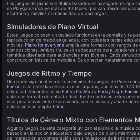
Los juegos de piano son títulos basados en navegadores que impl
en Playgama incluye más de 40 títulos que van desde simuladore
escritorio y móviles sin necesidad de descargas.
Simuladores de Piano Virtual
Estos juegos colocan un teclado funcional en la pantalla y te 
reproducción de melodías guiadas, con todas las teclas etiquetad
móviles.
Piano for everyone
amplía este formato con rangos de 
composiciones. Ambos títulos son adecuados para jugadores sin 
temática diseñada para audiencias más jóvenes. Estos simulador
construcción básica de melodías. Se conectan naturalmente con
Juegos de Ritmo y Tiempo
Una parte significativa de la colección de Juegos de Piano consis
Funkin'
está entre las entradas más jugadas, con más de 17,000 v
dificultad. Variantes como
Fnf vs PacMan
y
Friday Night Funkin
utiliza un formato de entrada dual donde controlas a dos perso
incorpora movimiento sincronizado con la música y añade una ca
colección más amplia
Ritmo
.
Títulos de Género Mixto con Elementos M
Algunos juegos de esta categoría utilizan el piano o la música
basado en la acción etiquetado bajo juegos de piano mientras s
de interacción en comparación con simuladores de instrumentos 