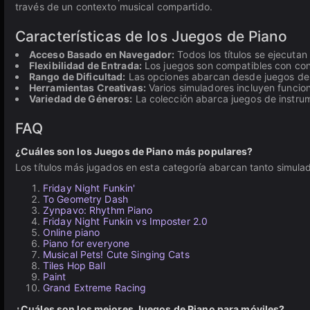
través de un contexto musical compartido.
Características de los Juegos de Piano
Acceso Basado en Navegador:
Todos los títulos se ejecutan
Flexibilidad de Entrada:
Los juegos son compatibles con contr
Rango de Dificultad:
Las opciones abarcan desde juegos de li
Herramientas Creativas:
Varios simuladores incluyen funcio
Variedad de Géneros:
La colección abarca juegos de instrum
FAQ
¿Cuáles son los Juegos de Piano más populares?
Los títulos más jugados en esta categoría abarcan tanto simula
Friday Night Funkin'
To Geometry Dash
Zynpavo: Rhythm Piano
Friday Night Funkin vs Imposter 2.0
Online piano
Piano for everyone
Musical Pets! Cute Singing Cats
Tiles Hop Ball
Paint
Grand Extreme Racing
¿Cuáles son los mejores Juegos de Piano para móviles?