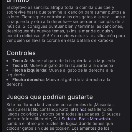
El objetivo es sencillo: atrapa toda la comida que cae y
sobrevive hasta que termine la canción para sumar puntos a
lo loco. Tienes que controlar a los dos gatos a la vez —uno a
la izquierda y otro a la derecha— sin perder el compás de la
música. Si consigues puntuar bien y terminar las canciones,
desbloquearás nuevos temas, skins la mar de cuquis y
comida deliciosa. ¡Ah! Y no olvides mirar la clasificación para
ver quién se lleva la corona en esta batalla de karaoke.
Controles
Tecla A
: Mueve al gato de la izquierda a la izquierda
Tecla D
: Mueve al gato de la izquierda a la derecha
Flecha izquierda
: Mueve al gato de la derecha a la
izquierda
Flecha derecha
: Mueve al gato de la derecha a la
derecha
Juegos que podrían gustarte
Si te ha flipado la diversión con animales de ¡Mascotas
musicales! Estilo cantando Katz, el
Niños
está lleno de
juegos coloridos y aptos para todas las edades. Si buscas
un reto felino diferente,
Cat Sudoku: Brain Meowdoku
cambia el ritmo por puzles de lógica donde tienes que
colocar gatos sin que se toquen. Los amantes de los