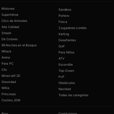
Misiones
Sandbox
Superhéroe
Portero
Clics de Animales
Física
Alta Calidad
2 jugadores zombis
Smash
Karting
De Colores
Desafiantes
99 Noches en el Bosque
Golf
Whack
Para Niños
Arena
ATV
Para PC
Escondite
Clic
Top-Down
Minecraft 2D
PvP
Gravedad
Obstáculos
Willie
Navidad
Princesas
Todas las categorías
Coches JDM
Blog
Contáctanos