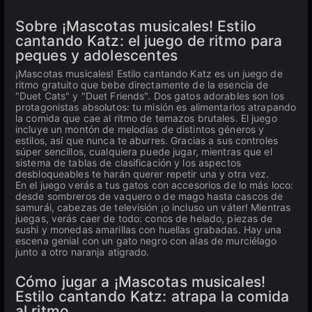
Sobre ¡Mascotas musicales! Estilo
cantando Katz: el juego de ritmo para
peques y adolescentes
¡Mascotas musicales! Estilo cantando Katz es un juego de
ritmo gratuito que bebe directamente de la esencia de
"Duet Cats" y "Duet Friends". Dos gatos adorables son los
protagonistas absolutos: tu misión es alimentarlos atrapando
la comida que cae al ritmo de temazos brutales. El juego
incluye un montón de melodías de distintos géneros y
estilos, así que nunca te aburres. Gracias a sus controles
súper sencillos, cualquiera puede jugar, mientras que el
sistema de tablas de clasificación y los aspectos
desbloqueables te harán querer repetir una y otra vez.
En el juego verás a tus gatos con accesorios de lo más loco:
desde sombreros de vaquero o de mago hasta cascos de
samurái, cabezas de televisión ¡o incluso un váter! Mientras
juegas, verás caer de todo: conos de helado, piezas de
sushi y monedas amarillas con huellas grabadas. Hay una
escena genial con un gato negro con alas de murciélago
junto a otro naranja atigrado.
Cómo jugar a ¡Mascotas musicales!
Estilo cantando Katz: atrapa la comida
al ritmo