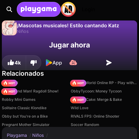
Login
¡Mascotas musicales! Estilo cantando Katz
Niños
No
Guardar
¡Guarda el progreso!
Jugar ahora
¡Mascotas musicales! Estilo cantando Katz es un juego de niños gratuito de Eccentric Studio. Juégalo en línea en Playgama.
4k
App
Relacionados
TB World
Sprunki World Online RP - Play with Friends!
Playground Man! Ragdoll Show!
ObbyTycoon: Money Tycoon
Robby Mini Games
Piece of Cake: Merge & Bake
Solitaire Classic Klondike
Wild Love
Obby but You're on a Bike
RIVALS FPS: Online Shooter
Pregnant Mother Simulator
Soccer Random
Playgama
/
Niños
/