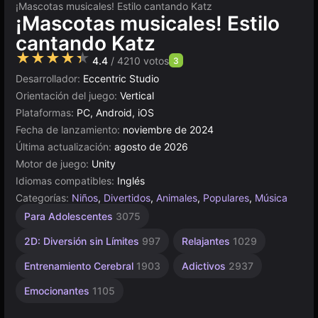
¡Mascotas musicales! Estilo cantando Katz
¡Mascotas musicales! Estilo
cantando Katz
★★★★★
4.4
/ 4210 votos
3
Desarrollador:
Eccentric Studio
Orientación del juego:
Vertical
Plataformas:
PC, Android, iOS
Fecha de lanzamiento:
noviembre de 2024
Última actualización:
agosto de 2026
Motor de juego:
Unity
Idiomas compatibles:
Inglés
Categorías:
Niños
,
Divertidos
,
Animales
,
Populares
,
Música
Mascotas
Lindos
Aprendizaje
Agilidad
Gatitos
Piano
Ritmo
Unity
Para
Para
Sin
Alta
Para Adolescentes
3075
Bebés
Calidad
Niños
Fin
847
2594
46
en
91
74
201
594
2849
1480
línea
276
3571
2D: Diversión sin Límites
997
Relajantes
1029
3175
Entrenamiento Cerebral
1903
Adictivos
2937
Emocionantes
1105