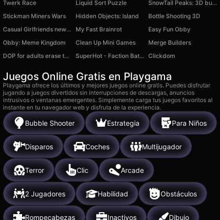
Twerk Race
Liquid Sort Puzzle
SnowTail Peaks: 3D bubble pop adventure
Stickman Miners Wars
Hidden Objects: Island
Bottle Shooting 3D
Casual Girlfriends new beginnings
My Fast Brainrot
Easy Fun Obby
Obby: Meme Kingdom
Clean Up Mini Games
Merge Builders
DOP for adults erase the excess
SuperHot - Faction Battle
Clickdom
Juegos Online Gratis en Playgama
Playgama ofrece los últimos y mejores juegos online gratis. Puedes disfrutar
jugando a juegos divertidos sin interrupciones de descargas, anuncios
intrusivos o ventanas emergentes. Simplemente carga tus juegos favoritos al
instante en tu navegador web y disfruta de la experiencia.
Bubble Shooter
Estrategia
Para Niños
Disparos
Coches
Multijugador
Terror
Clic
Arcade
2 Jugadores
Habilidad
Obstáculos
Rompecabezas
Inactivos
Dibujo