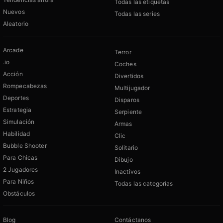
Todas las etiquetas
Nuevos
Todas las series
Aleatorio
Arcade
Terror
.io
Coches
Acción
Divertidos
Rompecabezas
Multijugador
Deportes
Disparos
Estrategia
Serpiente
Simulación
Armas
Habilidad
Clic
Bubble Shooter
Solitario
Para Chicas
Dibujo
2 Jugadores
Inactivos
Para Niños
Todas las categorías
Obstáculos
Blog
Contáctanos