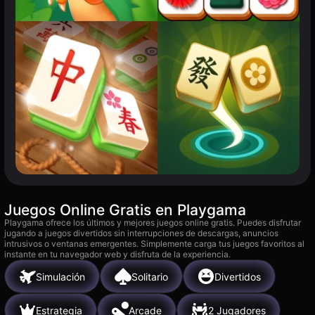
Juegos Online Gratis en Playgama
Playgama ofrece los últimos y mejores juegos online gratis. Puedes disfrutar
jugando a juegos divertidos sin interrupciones de descargas, anuncios
intrusivos o ventanas emergentes. Simplemente carga tus juegos favoritos al
instante en tu navegador web y disfruta de la experiencia.
Simulación
Solitario
Divertidos
Estrategia
Arcade
2 Jugadores