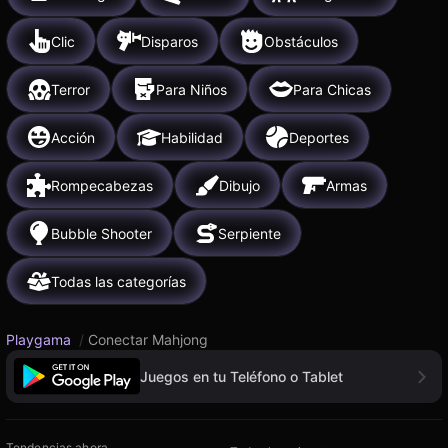
Clic
Disparos
Obstáculos
Terror
Para Niños
Para Chicas
Acción
Habilidad
Deportes
Rompecabezas
Dibujo
Armas
Bubble Shooter
Serpiente
Todas las categorías
Playgama
/
Conectar Mahjong
Juegos en tu Teléfono o Tablet
Tendencias ahora