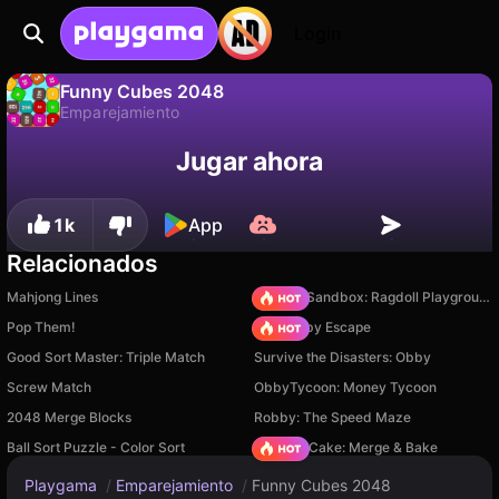
Login
Funny Cubes 2048
Emparejamiento
No
Guardar
¡Guarda el progreso!
Jugar ahora
Funny Cubes 2048 es un juego de emparejamiento gratuito de White Sarcazm (Ivan Doroshenko). Juégalo en línea en Playgama.
1k
App
Relacionados
Mahjong Lines
Sprunki Sandbox: Ragdoll Playground Mode
Pop Them!
Your Obby Escape
Good Sort Master: Triple Match
Survive the Disasters: Obby
Screw Match
ObbyTycoon: Money Tycoon
2048 Merge Blocks
Robby: The Speed Maze
Ball Sort Puzzle - Color Sort
Piece of Cake: Merge & Bake
Playgama
/
Emparejamiento
/
Funny Cubes 2048