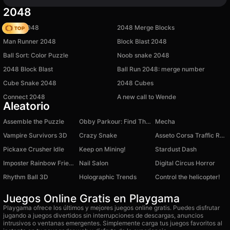
2048
Snake 2048
2048 Merge Blocks
Man Runner 2048
Block Blast 2048
Ball Sort: Color Puzzle
Noob snake 2048
2048 Block Blast
Ball Run 2048: merge number
Cube Snake 2048
2048 Cubes
Connect 2048
A new call to Wende
Aleatorio
Assemble the Puzzle
Obby Parkour: Find The Brainrot
Mecha
Vampire Survivors 3D
Crazy Snake
Asseto Corsa Traffic Racer
Pickaxe Crusher Idle
Keep on Mining!
Stardust Dash
Imposter Rainbow Friends
Nail Salon
Digital Circus Horror
Rhythm Ball 3D
Holographic Trends
Control the helicopter!
Juegos Online Gratis en Playgama
Playgama ofrece los últimos y mejores juegos online gratis. Puedes disfrutar
jugando a juegos divertidos sin interrupciones de descargas, anuncios
intrusivos o ventanas emergentes. Simplemente carga tus juegos favoritos al