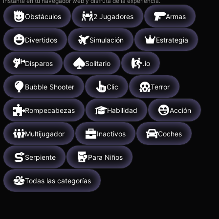
instante en tu navegador web y disfruta de la experiencia.
Obstáculos
2 Jugadores
Armas
Divertidos
Simulación
Estrategia
Disparos
Solitario
.io
Bubble Shooter
Clic
Terror
Rompecabezas
Habilidad
Acción
Multijugador
Inactivos
Coches
Serpiente
Para Niños
Todas las categorías