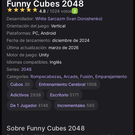
Funny Cubes 2048
★★★★★
4.8
/ 1024 votos
3
Desarrollador:
White Sarcazm (Ivan Doroshenko)
Orientación del juego:
Vertical
Plataformas:
PC, Android
Fecha de lanzamiento:
diciembre de 2024
Última actualización:
marzo de 2026
Motor de juego:
Unity
Idiomas compatibles:
Inglés
Series:
2048
Categorías:
Rompecabezas
,
Arcade
,
Fusión
,
Emparejamiento
Construcción
Browser
Unity
Cubos
30
Entrenamiento Cerebral
1908
en
5021
638
línea
Adictivos
2938
Escritorio
5171
3174
De 1 Jugador
4146
Incrementales
565
Sobre Funny Cubes 2048