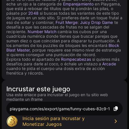
echa un ojo a la categoría de
Emparejamiento
en Playgama,
que está a rebosar de títulos que te pondrán las pilas, o
pásate por
2048
si buscas todas las variantes de este tipo
de juegos en un solo sitio. Si prefieres darle un toque frutal a
eso de soltar y combinar,
Fruit Merge: Juicy Drop Game
te
desafía a que las cascadas de frutas no se salgan del
recipiente.
Number Match
cambia los cubos por una
cuadrícula numérica donde tienes que buscar parejas que
sumen diez o que coincidan para disparar tu puntuación. A
los amantes de los puzzles de bloques les encantará
Block
Blast Master
, porque requiere ese mismo nivel de estrategia
si quieres conseguir una puntuación de récord.
Explora todo el apartado de
Rompecabezas
si quieres más
desafíos para darle al coco, o échale un vistazo a
Arcade
cuando te pida el cuerpo una dosis extra de acción
frenética y récords.
Incrustar este juego
Usa este enlace para incrustar el juego en tu sitio web
mediante un iframe
playgama.com/es/export/game/funny-cubes-82c9-1
Inicia sesión para Incrustar y
Monetizar Juegos