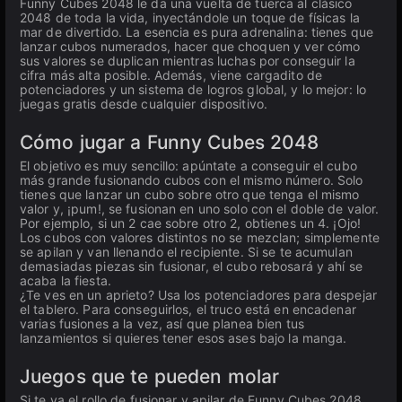
Funny Cubes 2048 le da una vuelta de tuerca al clásico
2048 de toda la vida, inyectándole un toque de físicas la
mar de divertido. La esencia es pura adrenalina: tienes que
lanzar cubos numerados, hacer que choquen y ver cómo
sus valores se duplican mientras luchas por conseguir la
cifra más alta posible. Además, viene cargadito de
potenciadores y un sistema de logros global, y lo mejor: lo
juegas gratis desde cualquier dispositivo.
Cómo jugar a Funny Cubes 2048
El objetivo es muy sencillo: apúntate a conseguir el cubo
más grande fusionando cubos con el mismo número. Solo
tienes que lanzar un cubo sobre otro que tenga el mismo
valor y, ¡pum!, se fusionan en uno solo con el doble de valor.
Por ejemplo, si un 2 cae sobre otro 2, obtienes un 4. ¡Ojo!
Los cubos con valores distintos no se mezclan; simplemente
se apilan y van llenando el recipiente. Si se te acumulan
demasiadas piezas sin fusionar, el cubo rebosará y ahí se
acaba la fiesta.
¿Te ves en un aprieto? Usa los potenciadores para despejar
el tablero. Para conseguirlos, el truco está en encadenar
varias fusiones a la vez, así que planea bien tus
lanzamientos si quieres tener esos ases bajo la manga.
Juegos que te pueden molar
Si te va el rollo de fusionar y apilar de Funny Cubes 2048,