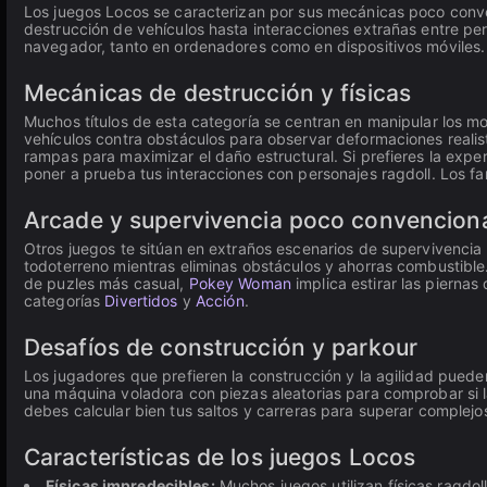
Los juegos Locos se caracterizan por sus mecánicas poco conve
destrucción de vehículos hasta interacciones extrañas entre pe
navegador, tanto en ordenadores como en dispositivos móviles.
Mecánicas de destrucción y físicas
Muchos títulos de esta categoría se centran en manipular los mo
vehículos contra obstáculos para observar deformaciones reali
rampas para maximizar el daño estructural. Si prefieres la exper
poner a prueba tus interacciones con personajes ragdoll. Los 
Arcade y supervivencia poco convencion
Otros juegos te sitúan en extraños escenarios de supervivencia
todoterreno mientras eliminas obstáculos y ahorras combustible
de puzles más casual,
Pokey Woman
implica estirar las piernas
categorías
Divertidos
y
Acción
.
Desafíos de construcción y parkour
Los jugadores que prefieren la construcción y la agilidad pue
una máquina voladora con piezas aleatorias para comprobar si la
debes calcular bien tus saltos y carreras para superar complejo
Características de los juegos Locos
Físicas impredecibles:
Muchos juegos utilizan físicas ragdol