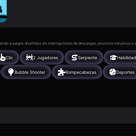
gando a juegos divertidos sin interrupciones de descargas, anuncios intrusivos o
Clic
2 Jugadores
Serpiente
Habilidad
Bubble Shooter
Rompecabezas
Deportes