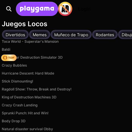
Login
Juegos Locos
Divertidos
Memes
Muñeco de Trapo
Rodantes
Dibu
Toca World - Superstar's Mansion
Baldi
Online Car Destruction Simulator 3D
Crazy Bubbles
Hurricane Descent: Hard Mode
Stick Dismounting!
Ragdoll Show: Throw, Break and Destroy!
King of Destruction Machines 3D
Crazy Crash Landing
Sprunki Punch: Hit and Win!
Body Drop 3D
Natural disaster survival Obby