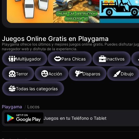
Juegos Online Gratis en Playgama
Playgama ofrece los últimos y mejores juegos online gratis. Puedes disfrutar ju
navegador web y disfruta de la experiencia.
Multijugador
Para Chicas
Inactivos
Terror
Acción
Disparos
Dibujo
Todas las categorías
Playgama
/
Locos
Juegos en tu Teléfono o Tablet