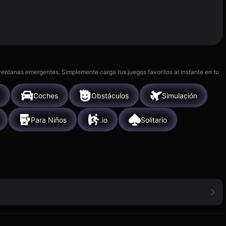
 ventanas emergentes. Simplemente carga tus juegos favoritos al instante en tu
Coches
Obstáculos
Simulación
Para Niños
.io
Solitario