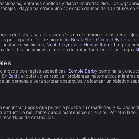
ncionales, entornos caóticos y físicas impredecibles. Los jugador
rsonajes. Playgama ofrece una colección de más de 100 títulos en e
tores de físicas para causar daños en el entorno o a los personajes
stas por impacto. Del mismo modo,
Break Stick Completely
requiere
imentación sin límites,
Noob Playground Human Ragdoll
te proporc
fans de estas mecánicas a menudo disfrutan también de los juegos
M
ales
 o arcade con reglas específicas.
Zombie Derby
combina la conducci
. En
Baldi
, el objetivo es resolver problemas matemáticos mientras 
 de un personaje para sortear obstáculos y alcanzar un objetivo esp
den encontrar juegos que ponen a prueba su creatividad y su capac
 estructura resultante puede mantenerse en el aire. Por otro lado,
s recorridos de obstáculos.
l y entornos destructibles para crear resultados dinámicos.