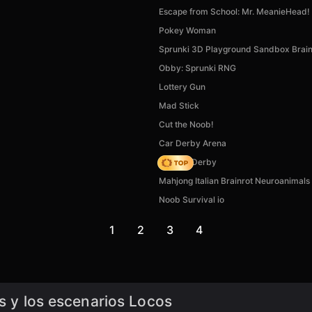
Escape from School: Mr. MeanieHead!
Pokey Woman
Sprunki 3D Playground Sandbox Brai
Obby: Sprunki RNG
Lottery Gun
Mad Stick
Cut the Noob!
Car Derby Arena
Zombie Derby
Mahjong Italian Brainrot Neuroanimals
Noob Survival io
1
2
3
4
es y los escenarios Locos