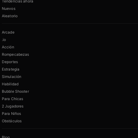
Tendencias ahora
Nuevos
Aleatorio
Arcade
.io
Acción
Rompecabezas
Deportes
Estrategia
Simulación
Habilidad
Bubble Shooter
Para Chicas
2 Jugadores
Para Niños
Obstáculos
Blog