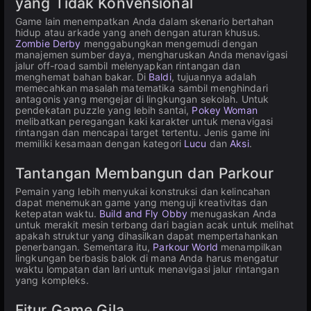
yang Tidak Konvensional
Game lain menempatkan Anda dalam skenario bertahan
hidup atau arkade yang aneh dengan aturan khusus.
Zombie Derby
menggabungkan mengemudi dengan
manajemen sumber daya, mengharuskan Anda menavigasi
jalur off-road sambil melenyapkan rintangan dan
menghemat bahan bakar. Di
Baldi
, tujuannya adalah
memecahkan masalah matematika sambil menghindari
antagonis yang mengejar di lingkungan sekolah. Untuk
pendekatan puzzle yang lebih santai,
Pokey Woman
melibatkan peregangan kaki karakter untuk menavigasi
rintangan dan mencapai target tertentu. Jenis game ini
memiliki kesamaan dengan kategori
Lucu
dan
Aksi
.
Tantangan Membangun dan Parkour
Pemain yang lebih menyukai konstruksi dan kelincahan
dapat menemukan game yang menguji kreativitas dan
ketepatan waktu.
Build and Fly Obby
menugaskan Anda
untuk merakit mesin terbang dari bagian acak untuk melihat
apakah struktur yang dihasilkan dapat mempertahankan
penerbangan. Sementara itu,
Parkour World
menampilkan
lingkungan berbasis balok di mana Anda harus mengatur
waktu lompatan dan lari untuk menavigasi jalur rintangan
yang kompleks.
Fitur Game Gila