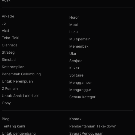
Acak
Arkade
Horor
.io
Mobil
Aksi
Lucu
Teka-Teki
Multipemain
Olahraga
Menembak
Strategi
Ular
Simulasi
Senjata
Keterampilan
Kliker
Penembak Gelembung
Solitaire
Untuk Perempuan
Menggambar
2 Pemain
Menganggur
Untuk Anak Laki-Laki
Semua kategori
Obby
Blog
Kontak
Tentang kami
Pemberitahuan Take-down
Untuk pengembang
Syarat Penggunaan