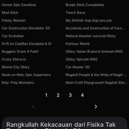
Gmod: Epic Sandbox
Break Stick Completely
Mad Stick
Twerk Race
Pokey Woman
My Skibidi: dop dop yes yes
Car Destruction Simulator 3D
Accidents and Destruction of Cars 3D
Car Evolution
Natural disaster survival Obby
Drift on Cadillac Escalade 6.0!
Parkour World
Nuggets: Draw A Path!
Obby: Italian Brainrot Animals RNG
Crazy Steve.io
Obby: Sprunki RNG
Meme City Obby
Car Master 3D
Noob on Web: Epic Superhero
Ragdoll People & the Whip of Rage! Total Destroy!
Roly-Poly Monsters
Main Craft Playground! Ragdoll Show!
1
2
3
4
Rangkullah Kekacauan dari Fisika Tak