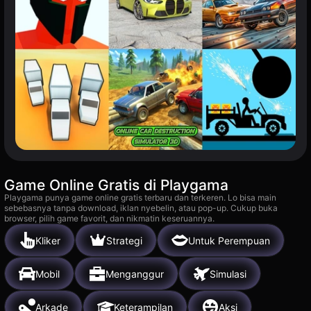
Game Online Gratis di Playgama
Playgama punya game online gratis terbaru dan terkeren. Lo bisa main
sebebasnya tanpa download, iklan nyebelin, atau pop-up. Cukup buka
browser, pilih game favorit, dan nikmatin keseruannya.
Kliker
Strategi
Untuk Perempuan
Mobil
Menganggur
Simulasi
Arkade
Keterampilan
Aksi