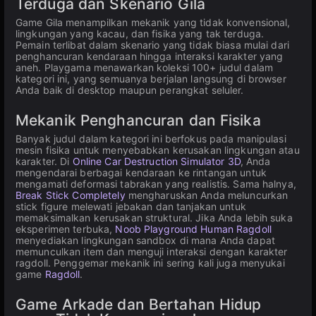
Terduga dan Skenario Gila
Game Gila menampilkan mekanik yang tidak konvensional,
lingkungan yang kacau, dan fisika yang tak terduga.
Pemain terlibat dalam skenario yang tidak biasa mulai dari
penghancuran kendaraan hingga interaksi karakter yang
aneh. Playgama menawarkan koleksi 100+ judul dalam
kategori ini, yang semuanya berjalan langsung di browser
Anda baik di desktop maupun perangkat seluler.
Mekanik Penghancuran dan Fisika
Banyak judul dalam kategori ini berfokus pada manipulasi
mesin fisika untuk menyebabkan kerusakan lingkungan atau
karakter. Di
Online Car Destruction Simulator 3D
, Anda
mengendarai berbagai kendaraan ke rintangan untuk
mengamati deformasi tabrakan yang realistis. Sama halnya,
Break Stick Completely
mengharuskan Anda meluncurkan
stick figure melewati jebakan dan tanjakan untuk
memaksimalkan kerusakan struktural. Jika Anda lebih suka
eksperimen terbuka,
Noob Playground Human Ragdoll
menyediakan lingkungan sandbox di mana Anda dapat
memunculkan item dan menguji interaksi dengan karakter
ragdoll. Penggemar mekanik ini sering kali juga menyukai
game
Ragdoll
.
Game Arkade dan Bertahan Hidup