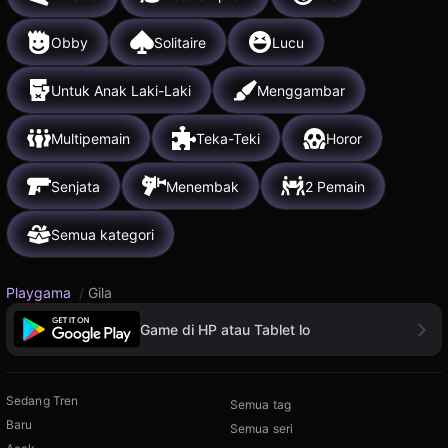
Obby
Solitaire
Lucu
Untuk Anak Laki-Laki
Menggambar
Multipemain
Teka-Teki
Horor
Senjata
Menembak
2 Pemain
Semua kategori
Playgama
/
Gila
Game di HP atau Tablet lo
Sedang Tren
Semua tag
Baru
Semua seri