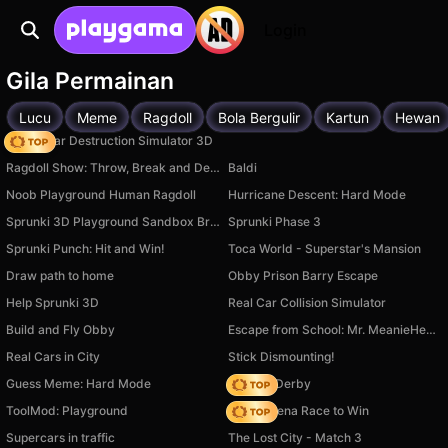
Login
Gila Permainan
Lucu
Meme
Ragdoll
Bola Bergulir
Kartun
Hewan
Online Car Destruction Simulator 3D
Ragdoll Show: Throw, Break and Destroy!
Baldi
Noob Playground Human Ragdoll
Hurricane Descent: Hard Mode
Sprunki 3D Playground Sandbox Brainrot Zombie
Sprunki Phase 3
Sprunki Punch: Hit and Win!
Toca World - Superstar's Mansion
Draw path to home
Obby Prison Barry Escape
Help Sprunki 3D
Real Car Collision Simulator
Build and Fly Obby
Escape from School: Mr. MeanieHead!
Real Cars in City
Stick Dismounting!
Guess Meme: Hard Mode
Zombie Derby
ToolMod: Playground
Battle Arena Race to Win
Supercars in traffic
The Lost City - Match 3