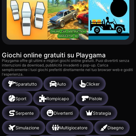
Giochi online gratuiti su Playgama
Playgama offre gli ultimi e migliori giochi online gratuiti. Puoi divertirti senza
interruzioni da download, pubblicità invadenti o pop-up. Carica
semplicemente i tuoi giochi preferiti direttamente nel tuo browser web e goditi
l'esperienza.
Sparatutto
Auto
Clicker
Sport
Rompicapo
Pistole
Serpente
Divertenti
Strategia
Simulazione
Multigiocatore
Disegno