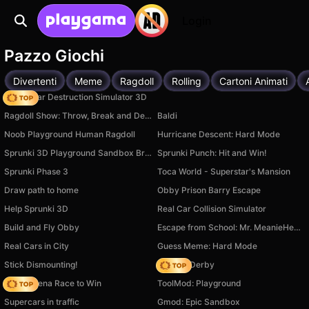
Login
Pazzo Giochi
Divertenti
Meme
Ragdoll
Rolling
Cartoni Animati
Online Car Destruction Simulator 3D
Ragdoll Show: Throw, Break and Destroy!
Baldi
Noob Playground Human Ragdoll
Hurricane Descent: Hard Mode
Sprunki 3D Playground Sandbox Brainrot Zombie
Sprunki Punch: Hit and Win!
Sprunki Phase 3
Toca World - Superstar's Mansion
Draw path to home
Obby Prison Barry Escape
Help Sprunki 3D
Real Car Collision Simulator
Build and Fly Obby
Escape from School: Mr. MeanieHead!
Real Cars in City
Guess Meme: Hard Mode
Stick Dismounting!
Zombie Derby
Battle Arena Race to Win
ToolMod: Playground
Supercars in traffic
Gmod: Epic Sandbox