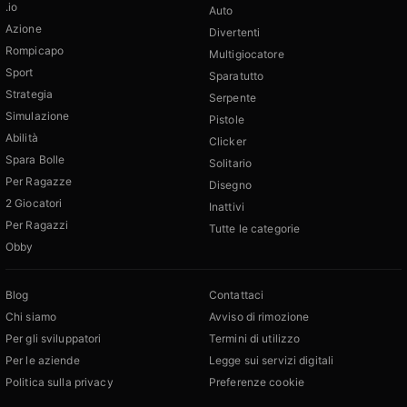
.io
Auto
Azione
Divertenti
Rompicapo
Multigiocatore
Sport
Sparatutto
Strategia
Serpente
Simulazione
Pistole
Abilità
Clicker
Spara Bolle
Solitario
Per Ragazze
Disegno
2 Giocatori
Inattivi
Per Ragazzi
Tutte le categorie
Obby
Blog
Contattaci
Chi siamo
Avviso di rimozione
Per gli sviluppatori
Termini di utilizzo
Per le aziende
Legge sui servizi digitali
Politica sulla privacy
Preferenze cookie