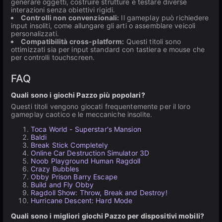
generare oggetti, costruire strutture e testare diverse
interazioni senza obiettivi rigidi.
Controlli non convenzionali:
Il gameplay può richiedere
input insoliti, come allungare gli arti o assemblare veicoli
personalizzati.
Compatibilità cross-platform:
Questi titoli sono
ottimizzati sia per input standard con tastiera e mouse che
per controlli touchscreen.
FAQ
Quali sono i giochi Pazzo più popolari?
Questi titoli vengono giocati frequentemente per il loro
gameplay caotico e le meccaniche insolite.
Toca World - Superstar's Mansion
Baldi
Break Stick Completely
Online Car Destruction Simulator 3D
Noob Playground Human Ragdoll
Crazy Bubbles
Obby Prison Barry Escape
Build and Fly Obby
Ragdoll Show: Throw, Break and Destroy!
Hurricane Descent: Hard Mode
Quali sono i migliori giochi Pazzo per dispositivi mobili?