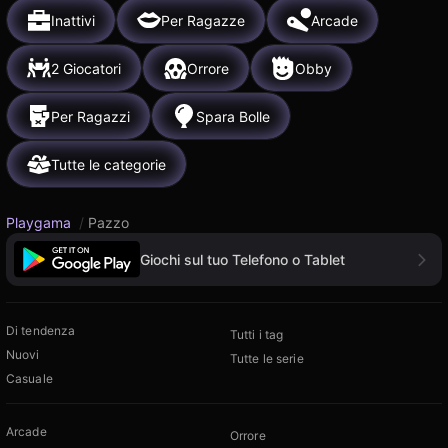
Inattivi
Per Ragazze
Arcade
2 Giocatori
Orrore
Obby
Per Ragazzi
Spara Bolle
Tutte le categorie
Playgama
/
Pazzo
Giochi sul tuo Telefono o Tablet
Di tendenza
Tutti i tag
Nuovi
Tutte le serie
Casuale
Arcade
Orrore