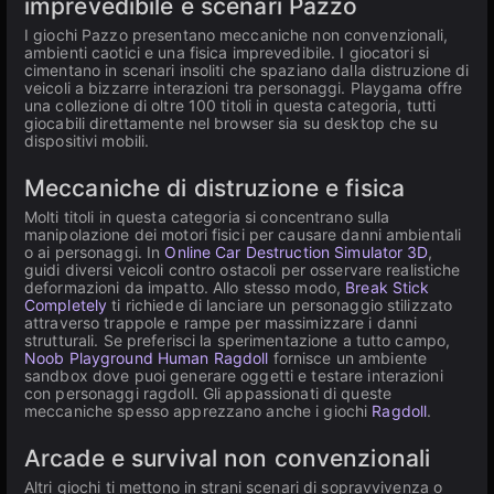
imprevedibile e scenari Pazzo
I giochi Pazzo presentano meccaniche non convenzionali,
ambienti caotici e una fisica imprevedibile. I giocatori si
cimentano in scenari insoliti che spaziano dalla distruzione di
veicoli a bizzarre interazioni tra personaggi. Playgama offre
una collezione di oltre 100 titoli in questa categoria, tutti
giocabili direttamente nel browser sia su desktop che su
dispositivi mobili.
Meccaniche di distruzione e fisica
Molti titoli in questa categoria si concentrano sulla
manipolazione dei motori fisici per causare danni ambientali
o ai personaggi. In
Online Car Destruction Simulator 3D
,
guidi diversi veicoli contro ostacoli per osservare realistiche
deformazioni da impatto. Allo stesso modo,
Break Stick
Completely
ti richiede di lanciare un personaggio stilizzato
attraverso trappole e rampe per massimizzare i danni
strutturali. Se preferisci la sperimentazione a tutto campo,
Noob Playground Human Ragdoll
fornisce un ambiente
sandbox dove puoi generare oggetti e testare interazioni
con personaggi ragdoll. Gli appassionati di queste
meccaniche spesso apprezzano anche i giochi
Ragdoll
.
Arcade e survival non convenzionali
Altri giochi ti mettono in strani scenari di sopravvivenza o