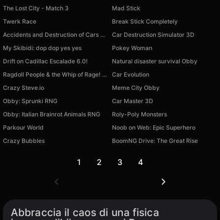
The Lost City - Match 3
Mad Stick
Twerk Race
Break Stick Completely
Accidents and Destruction of Cars 3D
Car Destruction Simulator 3D
My Skibidi: dop dop yes yes
Pokey Woman
Drift on Cadillac Escalade 6.0!
Natural disaster survival Obby
Ragdoll People & the Whip of Rage! Total Destroy!
Car Evolution
Crazy Steve.io
Meme City Obby
Obby: Sprunki RNG
Car Master 3D
Obby: Italian Brainrot Animals RNG
Roly-Poly Monsters
Parkour World
Noob on Web: Epic Superhero
Crazy Bubbles
BoomNG Drive: The Great Rise
1
2
3
4
Abbraccia il caos di una fisica