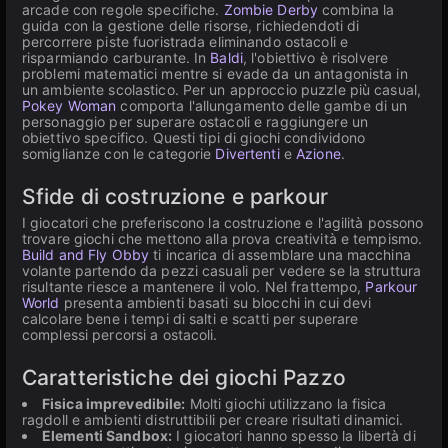
arcade con regole specifiche.
Zombie Derby
combina la
guida con la gestione delle risorse, richiedendoti di
percorrere piste fuoristrada eliminando ostacoli e
risparmiando carburante. In
Baldi
, l'obiettivo è risolvere
problemi matematici mentre si evade da un antagonista in
un ambiente scolastico. Per un approccio puzzle più casual,
Pokey Woman
comporta l'allungamento delle gambe di un
personaggio per superare ostacoli e raggiungere un
obiettivo specifico. Questi tipi di giochi condividono
somiglianze con le categorie
Divertenti
e
Azione
.
Sfide di costruzione e parkour
I giocatori che preferiscono la costruzione e l'agilità possono
trovare giochi che mettono alla prova creatività e tempismo.
Build and Fly Obby
ti incarica di assemblare una macchina
volante partendo da pezzi casuali per vedere se la struttura
risultante riesce a mantenere il volo. Nel frattempo,
Parkour
World
presenta ambienti basati su blocchi in cui devi
calcolare bene i tempi di salti e scatti per superare
complessi percorsi a ostacoli.
Caratteristiche dei giochi Pazzo
Fisica imprevedibile:
Molti giochi utilizzano la fisica
ragdoll e ambienti distruttibili per creare risultati dinamici.
Elementi Sandbox:
I giocatori hanno spesso la libertà di