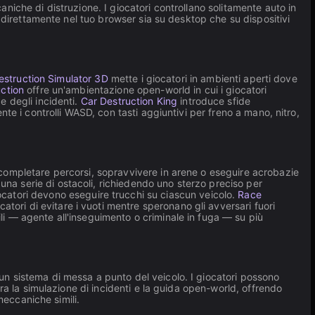
caniche di distruzione. I giocatori controllano solitamente auto in
ili direttamente nel tuo browser sia su desktop che su dispositivi
estruction Simulator 3D
mette i giocatori in ambienti aperti dove
uction
offre un'ambientazione open-world in cui i giocatori
e degli incidenti.
Car Destruction King
introduce sfide
ente i controlli WASD, con tasti aggiuntivi per freno a mano, nitro,
el completare percorsi, sopravvivere in arene o eseguire acrobazie
una serie di ostacoli, richiedendo uno sterzo preciso per
iocatori devono eseguire trucchi su ciascun veicolo.
Race
tori di evitare i vuoti mentre speronano gli avversari fuori
ili — agente all'inseguimento o criminale in fuga — su più
 un sistema di messa a punto del veicolo. I giocatori possono
 tra la simulazione di incidenti e la guida open-world, offrendo
meccaniche simili.