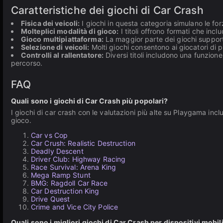
Caratteristiche dei giochi di Car Crash
Fisica dei veicoli:
I giochi in questa categoria simulano le forz
Molteplici modalità di gioco:
I titoli offrono formati che inc
Gioco multipiattaforma:
La maggior parte dei giochi supporta 
Selezione di veicoli:
Molti giochi consentono ai giocatori di p
Controlli al rallentatore:
Diversi titoli includono una funzione 
percorso.
FAQ
Quali sono i giochi di Car Crash più popolari?
I giochi di car crash con le valutazioni più alte su Playgama includo
gioco.
Car vs Cop
Car Crush: Realistic Destruction
Deadly Descent
Driver Club: Highway Racing
Race Survival: Arena King
Mega Ramp Stunt
BMG: Ragdoll Car Race
Car Destruction King
Drive Quest
Crime and Vice City Police
Quali sono i migliori giochi di Car Crash per dispositivi mobil