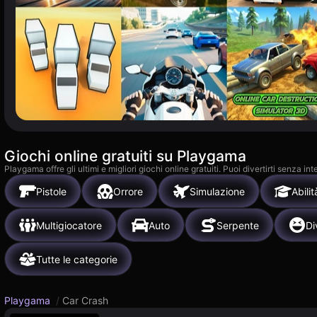
Giochi online gratuiti su Playgama
Playgama offre gli ultimi e migliori giochi online gratuiti. Puoi divertirti senza
Pistole
Orrore
Simulazione
Abilit
Multigiocatore
Auto
Serpente
Di
Tutte le categorie
Playgama
/
Car Crash