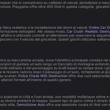
browser che si concentrano su collisioni di veicoli, demolizioni e mec
strutture. Playgama offre oltre 400 titoli in questa categoria, giocab
a fisica realistica e la modellazione dei danni ai veicoli.
Online Car D
deformazione dettagliati. Allo stesso modo,
Car Crush: Realistic Destr
l'altro e utilizzare controlli al rallentatore per osservare le sequenz
agiscono con il veicolo del giocatore. Questi giochi utilizzano solitam
ncentra su meccaniche arcade, dove l'obiettivo principale consiste n
giocatori di guidare un'auto lungo un tracciato di montagna evitando 
rolli dell'auto e del personaggio su livelli basati su rampe dove i g
le tessere cadono dopo il passaggio di un'auto, richiedendo ai gioca
 su scenari,
Police Chase With Destruction
offre due ruoli selezionab
ulteriori formati all'interno di questo genere.
 posizioni in città e fuori strada, una modalità multiplayer online e
zia su diversi ambienti di mappa. Questo tipo di gioco colma il divario
uesto stile,
Demolizione Auto
offre una selezione curata di titoli con 