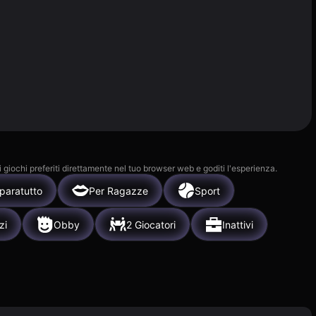
i giochi preferiti direttamente nel tuo browser web e goditi l'esperienza.
paratutto
Per Ragazze
Sport
zi
Obby
2 Giocatori
Inattivi