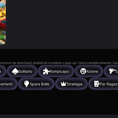
 interruzioni da download, pubblicità invadenti o pop-up. Carica semplicemente i tuo
à
Solitario
Rompicapo
Azione
S
vertenti
Spara Bolle
Strategia
Per Ragaz