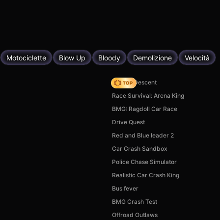
Motociclette
Blow Up
Bloody
Demolizione
Velocità
Deadly Descent
Race Survival: Arena King
BMG: Ragdoll Car Race
Drive Quest
Red and Blue leader 2
Car Crash Sandbox
Police Chase Simulator
Realistic Car Crash King
Bus fever
BMG Crash Test
Offroad Outlaws