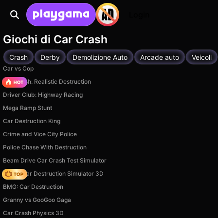
Login
Giochi di Car Crash
Crash
Derby
Demolizione Auto
Arcade auto
Veicoli
Car vs Cop
Car Crush: Realistic Destruction
Driver Club: Highway Racing
Mega Ramp Stunt
Car Destruction King
Crime and Vice City Police
Police Chase With Destruction
Beam Drive Car Crash Test Simulator
Online Car Destruction Simulator 3D
BMG: Car Destruction
Granny vs GooGoo Gaga
Car Crash Physics 3D