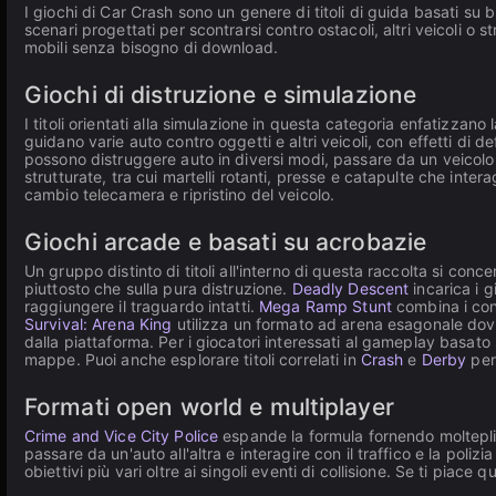
I giochi di Car Crash sono un genere di titoli di guida basati su 
scenari progettati per scontrarsi contro ostacoli, altri veicoli o 
mobili senza bisogno di download.
Giochi di distruzione e simulazione
I titoli orientati alla simulazione in questa categoria enfatizzano l
guidano varie auto contro oggetti e altri veicoli, con effetti di 
possono distruggere auto in diversi modi, passare da un veicolo al
strutturate, tra cui martelli rotanti, presse e catapulte che inter
cambio telecamera e ripristino del veicolo.
Giochi arcade e basati su acrobazie
Un gruppo distinto di titoli all'interno di questa raccolta si co
piuttosto che sulla pura distruzione.
Deadly Descent
incarica i 
raggiungere il traguardo intatti.
Mega Ramp Stunt
combina i cont
Survival: Arena King
utilizza un formato ad arena esagonale dove 
dalla piattaforma. Per i giocatori interessati al gameplay basato
mappe. Puoi anche esplorare titoli correlati in
Crash
e
Derby
per 
Formati open world e multiplayer
Crime and Vice City Police
espande la formula fornendo molteplici
passare da un'auto all'altra e interagire con il traffico e la poli
obiettivi più vari oltre ai singoli eventi di collisione. Se ti piace q