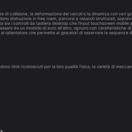
e di collisione, la deformazione dei veicoli e la dinamica con vari gr
ludono distruzione in free roam, percorsi a ostacoli strutturati, sopra
sia i controlli da tastiera desktop che l'input touchscreen mobile all
assare da un modello di auto all'altro, ognuno con caratteristiche di 
al rallentatore che permette ai giocatori di osservare le sequenze di i
no titoli riconosciuti per la loro qualità fisica, la varietà di meccanic
i?