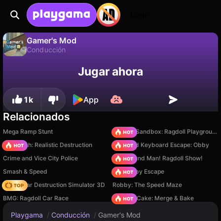
Login
Gamer's Mod
Conducción
No
Guardar
¡Guarda el progreso!
Gamer's Mod es un juego de conducción gratuito de Its Jason [Studio]. Juégalo en línea en Playgama.
Jugar ahora
1k
App
Relacionados
Mega Ramp Stunt
Sprunki Sandbox: Ragdoll Playground Mode
Car Crush: Realistic Destruction
+1 Speed Keyboard Escape: Obby
Crime and Vice City Police
Playground Man! Ragdoll Show!
Smash & Speed
Your Obby Escape
Online Car Destruction Simulator 3D
Robby: The Speed Maze
BMG: Ragdoll Car Race
Piece of Cake: Merge & Bake
Playgama
/
Conducción
/
Gamer's Mod