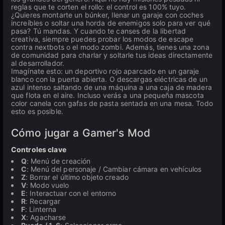
reglas que te corten el rollo: el control es 100% tuyo.
¿Quieres montarte un búnker, llenar un garaje con coches
increíbles o soltar una horda de enemigos solo para ver qué
pasa? Tú mandas. Y cuando te canses de la libertad
creativa, siempre puedes probar los modos de escape
contra nextbots o el modo zombi. Además, tienes una zona
de comunidad para charlar y soltarle tus ideas directamente
al desarrollador.
Imagínate esto: un deportivo rojo aparcado en un garaje
blanco con la puerta abierta. O descargas eléctricas de un
azul intenso saltando de una máquina a una caja de madera
que flota en el aire. Incluso verás a una pequeña mascota
color canela con gafas de pasta sentada en una mesa. Todo
esto es posible.
Cómo jugar a Gamer's Mod
Controles clave
Q
: Menú de creación
C
: Menú del personaje / Cambiar cámara en vehículos
Z
: Borrar el último objeto creado
V
: Modo vuelo
E
: Interactuar con el entorno
R
: Recargar
F
: Linterna
X
: Agacharse