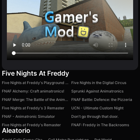
Five Nights At Freddy
Five Nights at Freddy's Playground Sandbox
Five Nights in the Digital Circus
FNAF Alchemy: Craft animatronics!
Sprunki Against Animatronics
FNAF Merge: The Battle of the Animatronics
FNAF Battle: Defence: the Pizzeria
Five Nights at Freddy's 3 Remaster
UCN - Ultimate Custom Night
FNAF - Animatronic Simulator
Don't go through that door.
Five Nights at Freddy's Remaster
FNAF: Freddy in The Backrooms
Aleatorio
Squid Calls Game: Chat Prank, Video Call, Live
Call Metro Run right now!
Pet World