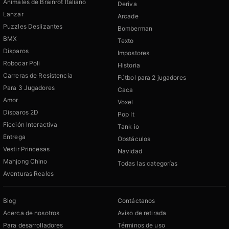
Animales de Brainrot Italiano
Deriva
Lanzar
Arcade
Puzzles Deslizantes
Bomberman
BMX
Texto
Disparos
Impostores
Robocar Poli
Historia
Carreras de Resistencia
Fútbol para 2 jugadores
Para 3 Jugadores
Caca
Amor
Voxel
Disparos 2D
Pop It
Ficción Interactiva
Tank io
Entrega
Obstáculos
Vestir Princesas
Navidad
Mahjong Chino
Todas las categorías
Aventuras Reales
Blog
Contáctanos
Acerca de nosotros
Aviso de retirada
Para desarrolladores
Términos de uso