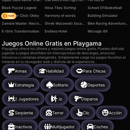
Block Puzzle Legend
Hexa Tiles: Sorting
School Of Basketball
Speed per Click: Obby
Harmony of words
Building Simulator
Zombie Master: Necromancer
Shrek Wazowski: Escape from the backrooms
Bike Racing Adventure Game
E-Girls Transformation
Endless Hotel
Microgic 89
Juegos Online Gratis en Playgama
Playgama ofrece los últimos y mejores juegos online gratis. Puedes disfrutar
jugando a juegos divertidos sin interrupciones de descargas, anuncios
intrusivos o ventanas emergentes. Simplemente carga tus juegos favoritos al
instante en tu navegador web y disfruta de la experiencia.
Armas
Habilidad
Para Chicas
Estrategia
Solitario
Deportes
2 Jugadores
.io
Disparos
Serpiente
Terror
Clic
Acción
Inactivos
Multijugador
Coches