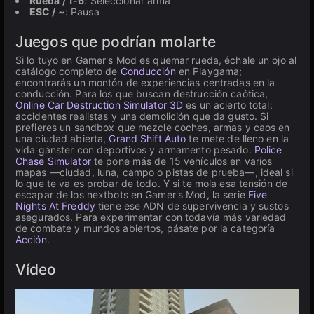
Rueda / 1-6
: Seleccionar arma
ESC / ~
: Pausa
Juegos que podrían molarte
Si lo tuyo en Gamer's Mod es quemar rueda, échale un ojo al
catálogo completo de
Conducción
en Playgama;
encontrarás un montón de experiencias centradas en la
conducción. Para los que buscan destrucción caótica,
Online Car Destruction Simulator 3D
es un acierto total:
accidentes realistas y una demolición que da gusto. Si
prefieres un sandbox que mezcle coches, armas y caos en
una ciudad abierta,
Grand Shift Auto
te mete de lleno en la
vida gánster con deportivos y armamento pesado.
Police
Chase Simulator
te pone más de 15 vehículos en varios
mapas —ciudad, luna, campo o pistas de prueba—, ideal si
lo que te va es probar de todo. Y si te mola esa tensión de
escapar de los nextbots en Gamer's Mod, la serie
Five
Nights At Freddy
tiene ese ADN de supervivencia y sustos
asegurados. Para experimentar con todavía más variedad
de combate y mundos abiertos, pásate por la categoría
Acción
.
Vídeo