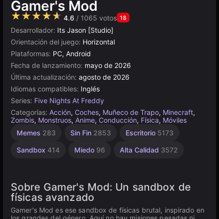
Gamer's Mod
★★★★★
4.6
/ 1065 votos
18
Desarrollador:
Its Jason [Studio]
Orientación del juego:
Horizontal
Plataformas:
PC, Android
Fecha de lanzamiento:
mayo de 2026
Última actualización:
agosto de 2026
Idiomas compatibles:
Inglés
Series:
Five Nights At Freddy
Categorías:
Acción
,
Coches
,
Muñeco de Trapo
,
Minecraft
,
Zombis
,
Monstruos
,
Anime
,
Conducción
,
Física
,
Móviles
Browser
Memes
283
Sin Fin
2853
Escritorio
5173
5027
Sandbox
414
Miedo
96
Alta Calidad
3572
Sobre Gamer's Mod: Un sandbox de
físicas avanzado
Gamer's Mod es ese sandbox de físicas brutal, inspirado en
los grandes del género. Aquí no hay misiones pesadas ni