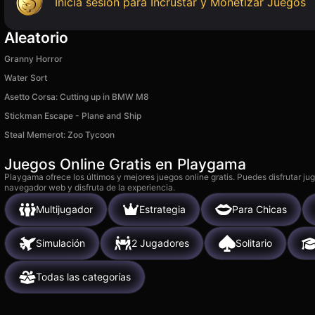
Inicia sesión para Incrustar y Monetizar Juegos
Aleatorio
Granny Horror
Water Sort
Asetto Corsa: Cutting up in BMW M8
Stickman Escape - Plane and Ship
Steal Memerot: Zoo Tycoon
Juegos Online Gratis en Playgama
Playgama ofrece los últimos y mejores juegos online gratis. Puedes disfrutar ju
navegador web y disfruta de la experiencia.
Multijugador
Estrategia
Para Chicas
Simulación
2 Jugadores
Solitario
Todas las categorías