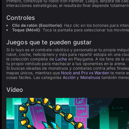
Primero, construye tu robot Iron Panther. Luego, lánzate de cab
interacciones estratégicas; el resultado final depende totalment
Controles
Clic de ratón (Escritorio)
: Haz clic en los botones para inter
Toque (Móvil)
: Toca la pantalla para seleccionar tus movimi
Juegos que te pueden gustar
Si lo tuyo es el combate robótico y personalizar tu propia máqu
robot, coche, helicóptero y más para repartir estopa en una ciud
la colección completa de
Lucha
en Playgama. A los fans de la c
tu propio vehículo para machacar a tus oponentes en la arena.
Si buscas oleadas de monstruos y combates contra jefes finale
mapas únicos, mientras que
Noob and Pro vs Warden
te mete en
cosas fáciles. Las categorías
Acción
y
Monstruos
también merece
Vídeo