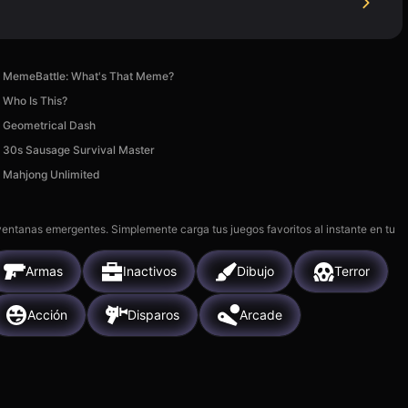
MemeBattle: What's That Meme?
Who Is This?
Geometrical Dash
30s Sausage Survival Master
Mahjong Unlimited
 ventanas emergentes. Simplemente carga tus juegos favoritos al instante en tu
Armas
Inactivos
Dibujo
Terror
Acción
Disparos
Arcade