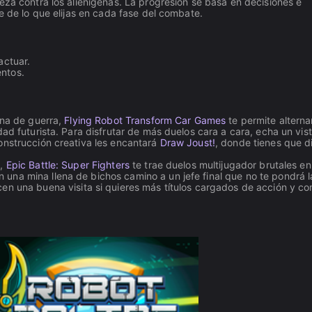
eza contra los alienígenas. La progresión se basa en decisiones e
e de lo que elijas en cada fase del combate.
actuar.
entos.
ina de guerra,
Flying Robot Transform Car Games
te permite alterna
ad futurista. Para disfrutar de más duelos cara a cara, echa un vis
onstrucción creativa les encantará
Draw Joust!
, donde tienes que d
s,
Epic Battle: Super Fighters
te trae duelos multijugador brutales en
 una mina llena de bichos camino a un jefe final que no te pondrá l
n una buena visita si quieres más títulos cargados de acción y c