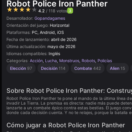
Robot Police Iron Panther
★★★★★
4.2
/ 118 votos
3
Desarrollador:
Gopandagames
Orientación del juego:
Horizontal
Plataformas:
PC, Android, iOS
Fecha de lanzamiento:
abril de 2026
Última actualización:
mayo de 2026
Idiomas compatibles:
Inglés
Categorías:
Acción
,
Lucha
,
Monstruos
,
Robots
,
Policías
Elección
97
Decisión
114
Combate
442
Alien
15
Sobre Robot Police Iron Panther: Constru
Robot Police Iron Panther te pone al mando de la última línea
invadir La Tierra. La premisa es directa: nadie más puede detene
lanzarte a un combate épico contra estas bestias. El juego con
donde cada decisión cuenta. Y no te relajes, porque la batalla es
Cómo jugar a Robot Police Iron Panther