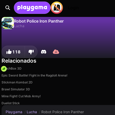
Login
Robot Police Iron Panther
Lucha
No
Guardar
¡Guarda el progreso!
Robot Police Iron Panther es un juego de lucha gratuito de Gopandagames. Juégalo en línea en Playgama.
118
Relacionados
PunchBox 3D
Epic Sword Battle! Fight in the Ragdoll Arena!
Stickman Kombat 2D
Brawl Simulator 3D
Mine Fight! Cut Mob Army!
Duelist Stick
Playgama
/
Lucha
/
Robot Police Iron Panther