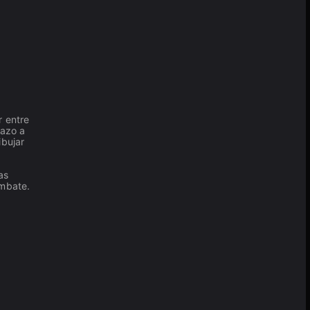
r entre
tazo a
ibujar
as
ombate.