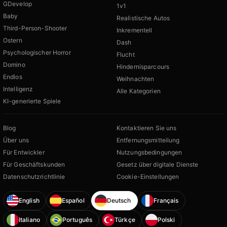
GDevelop
1v1
Baby
Realistische Autos
Third-Person-Shooter
Inkrementell
Ostern
Dash
Psychologischer Horror
Flucht
Domino
Hindernisparcours
Endlos
Weihnachten
Intelligenz
Alle Kategorien
KI-generierte Spiele
Blog
Kontaktieren Sie uns
Über uns
Entfernungsmitteilung
Für Entwickler
Nutzungsbedingungen
Für Geschäftskunden
Gesetz über digitale Dienste
Datenschutzrichtlinie
Cookie-Einstellungen
English
Español
Deutsch
Français
Italiano
Português
Türkçe
Polski