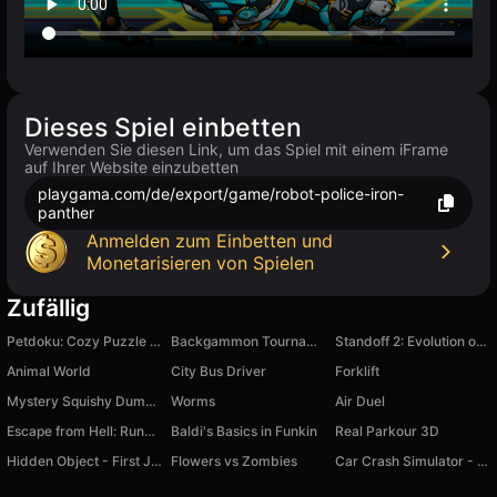
Dieses Spiel einbetten
Verwenden Sie diesen Link, um das Spiel mit einem iFrame
auf Ihrer Website einzubetten
playgama.com/de/export/game/robot-police-iron-
panther
Anmelden zum Einbetten und
Monetarisieren von Spielen
Zufällig
Petdoku: Cozy Puzzle Games
Backgammon Tournament
Standoff 2: Evolution of knives
Animal World
City Bus Driver
Forklift
Mystery Squishy Dumpling Blind Box
Worms
Air Duel
Escape from Hell: Runner Game
Baldi's Basics in Funkin
Real Parkour 3D
Hidden Object - First Journey
Flowers vs Zombies
Car Crash Simulator - Police Chase