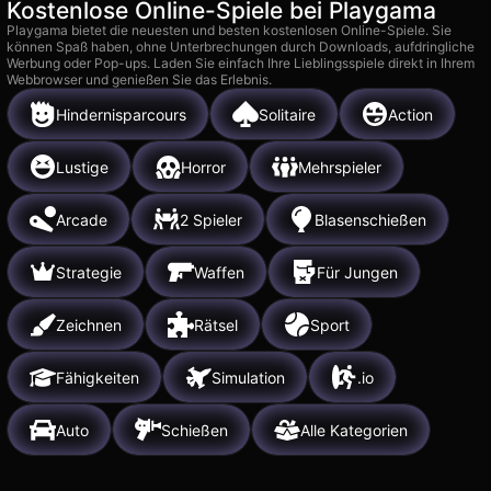
Kostenlose Online-Spiele bei Playgama
Playgama bietet die neuesten und besten kostenlosen Online-Spiele. Sie
können Spaß haben, ohne Unterbrechungen durch Downloads, aufdringliche
Werbung oder Pop-ups. Laden Sie einfach Ihre Lieblingsspiele direkt in Ihrem
Webbrowser und genießen Sie das Erlebnis.
Hindernisparcours
Solitaire
Action
Lustige
Horror
Mehrspieler
Arcade
2 Spieler
Blasenschießen
Strategie
Waffen
Für Jungen
Zeichnen
Rätsel
Sport
Fähigkeiten
Simulation
.io
Auto
Schießen
Alle Kategorien