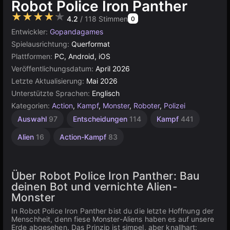
Robot Police Iron Panther
★★★★★
4.2
/ 118 Stimmen
0
Entwickler:
Gopandagames
Spielausrichtung:
Querformat
Plattformen:
PC, Android, iOS
Veröffentlichungsdatum:
April 2026
Letzte Aktualisierung:
Mai 2026
Unterstützte Sprachen:
Englisch
Kategorien:
Action
,
Kampf
,
Monster
,
Roboter
,
Polizei
Auswahl
97
Entscheidungen
114
Kampf
441
Alien
16
Action-Kampf
83
Über Robot Police Iron Panther: Bau
deinen Bot und vernichte Alien-
Monster
In Robot Police Iron Panther bist du die letzte Hoffnung der
Menschheit, denn fiese Monster-Aliens haben es auf unsere
Erde abgesehen. Das Prinzip ist simpel, aber knallhart: