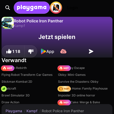
Login
Robot Police Iron Panther
Kampf
Fortschritt
Nein
Speichern
Robot Police Iron Panther ist ein kostenloses kampf-Spiel von Gopandagames. Spiel es online auf Playgama.
Jetzt spielen
speichern!
118
App
Verwandt
Stickman Rebirth
Your Obby Escape
Flying Robot Transform Car Games
Obby: Mini-Games
Stickman Kombat 2D
Survive the Disasters: Obby
Whatcraft
My Town Home: Family Playhouse
Brawl Simulator 3D
Imposter 3D online horror
Draw Action
Piece of Cake: Merge & Bake
Playgama
/
Kampf
/
Robot Police Iron Panther