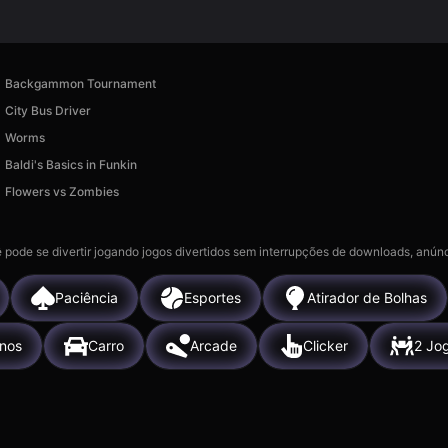
Backgammon Tournament
City Bus Driver
Worms
Baldi's Basics in Funkin
Flowers vs Zombies
 pode se divertir jogando jogos divertidos sem interrupções de downloads, anúnc
Paciência
Esportes
Atirador de Bolhas
nos
Carro
Arcade
Clicker
2 Jo