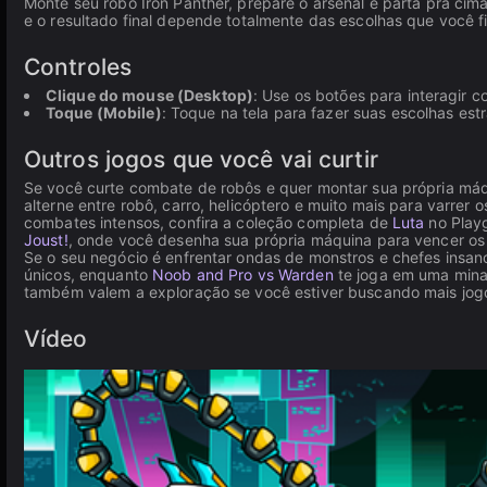
Monte seu robô Iron Panther, prepare o arsenal e parta pra cima
e o resultado final depende totalmente das escolhas que você fi
Controles
Clique do mouse (Desktop)
: Use os botões para interagir c
Toque (Mobile)
: Toque na tela para fazer suas escolhas est
Outros jogos que você vai curtir
Se você curte combate de robôs e quer montar sua própria máq
alterne entre robô, carro, helicóptero e muito mais para varrer
combates intensos, confira a coleção completa de
Luta
no Play
Joust!
, onde você desenha sua própria máquina para vencer os
Se o seu negócio é enfrentar ondas de monstros e chefes insan
únicos, enquanto
Noob and Pro vs Warden
te joga em uma mina 
também valem a exploração se você estiver buscando mais jog
Vídeo