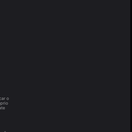
car o
prio
ate