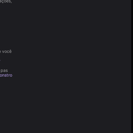
ações,
e você
w
apas
onstro