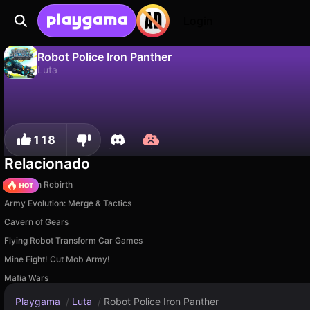
Login
Robot Police Iron Panther
Luta
Não
Salvar
Salve o progresso!
Robot Police Iron Panther é um jogo de luta gratuito de Gopandagames. Jogue online na Playgama.
118
Relacionado
Stickman Rebirth
Army Evolution: Merge & Tactics
Cavern of Gears
Flying Robot Transform Car Games
Mine Fight! Cut Mob Army!
Mafia Wars
Playgama
/
Luta
/
Robot Police Iron Panther