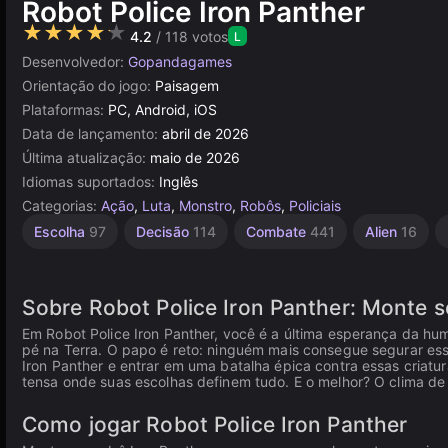
Robot Police Iron Panther
★★★★★
4.2
/ 118 votos
L
Desenvolvedor:
Gopandagames
Orientação do jogo:
Paisagem
Plataformas:
PC, Android, iOS
Data de lançamento:
abril de 2026
Última atualização:
maio de 2026
Idiomas suportados:
Inglês
Categorias:
Ação
,
Luta
,
Monstro
,
Robôs
,
Policiais
Escolha
97
Decisão
114
Combate
441
Alien
16
Sobre Robot Police Iron Panther: Monte s
Em Robot Police Iron Panther, você é a última esperança da hu
pé na Terra. O papo é reto: ninguém mais consegue segurar ess
Iron Panther e entrar em uma batalha épica contra essas criat
tensa onde suas escolhas definem tudo. E o melhor? O clima d
Como jogar Robot Police Iron Panther