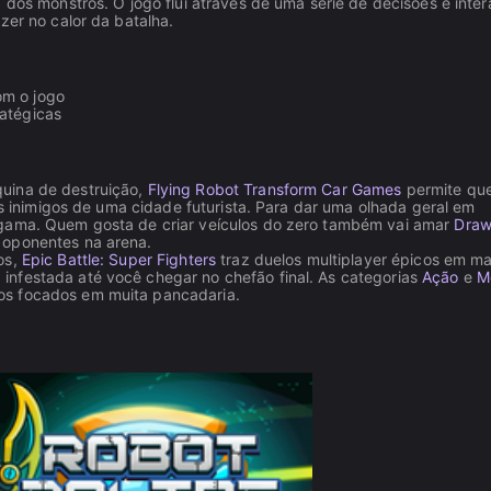
 dos monstros. O jogo flui através de uma série de decisões e inter
zer no calor da batalha.
om o jogo
ratégicas
uina de destruição,
Flying Robot Transform Car Games
permite qu
 os inimigos de uma cidade futurista. Para dar uma olhada geral em
gama. Quem gosta de criar veículos do zero também vai amar
Dra
 oponentes na arena.
os,
Epic Battle: Super Fighters
traz duelos multiplayer épicos em m
infestada até você chegar no chefão final. As categorias
Ação
e
M
os focados em muita pancadaria.