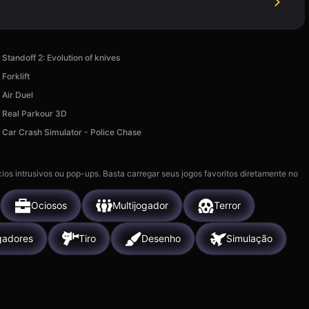
Standoff 2: Evolution of knives
Forklift
Air Duel
Real Parkour 3D
Car Crash Simulator - Police Chase
ios intrusivos ou pop-ups. Basta carregar seus jogos favoritos diretamente no
Ociosos
Multijogador
Terror
gadores
Tiro
Desenho
Simulação