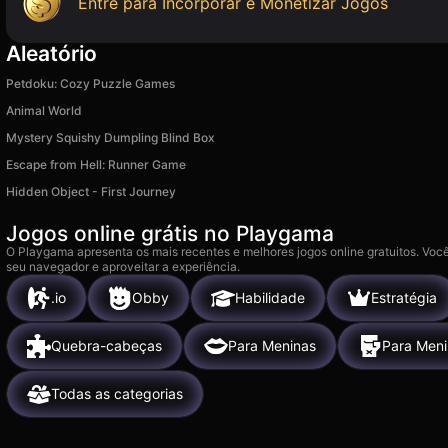
Entre para Incorporar e Monetizar Jogos
Aleatório
Petdoku: Cozy Puzzle Games
Animal World
Mystery Squishy Dumpling Blind Box
Escape from Hell: Runner Game
Hidden Object - First Journey
Jogos online grátis no Playgama
O Playgama apresenta os mais recentes e melhores jogos online gratuitos. Você
seu navegador e aproveitar a experiência.
.io
Obby
Habilidade
Estratégia
Quebra-cabeças
Para Meninas
Para Meni
Todas as categorias