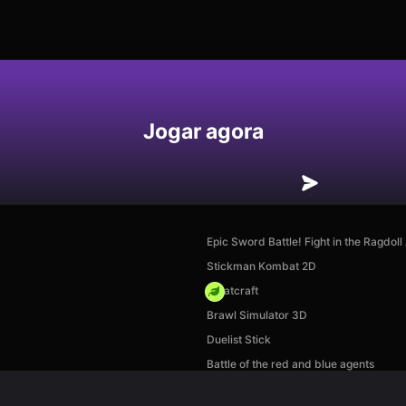
Jogar agora
Epic Sword Battle! Fight in the Ragdoll
Stickman Kombat 2D
Whatcraft
Brawl Simulator 3D
Duelist Stick
Battle of the red and blue agents