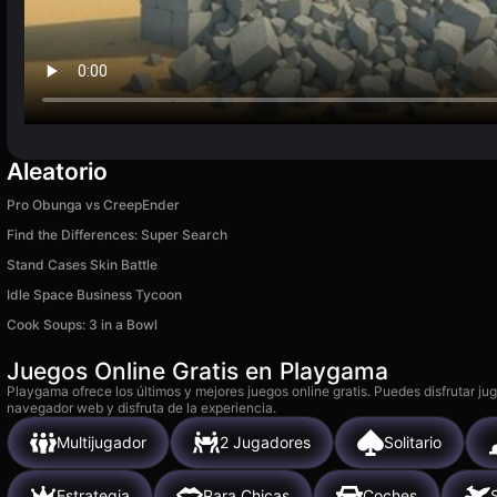
Aleatorio
Pro Obunga vs CreepEnder
Find the Differences: Super Search
Stand Cases Skin Battle
Idle Space Business Tycoon
Cook Soups: 3 in a Bowl
Juegos Online Gratis en Playgama
Playgama ofrece los últimos y mejores juegos online gratis. Puedes disfrutar ju
navegador web y disfruta de la experiencia.
Multijugador
2 Jugadores
Solitario
Estrategia
Para Chicas
Coches