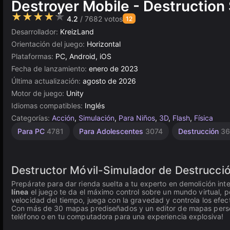
Destroyer Mobile - Destruction
★★★★★
4.2
/ 7682 votos
12
Desarrollador:
KreizLand
Orientación del juego:
Horizontal
Plataformas:
PC, Android, iOS
Fecha de lanzamiento:
enero de 2023
Última actualización:
agosto de 2026
Motor de juego:
Unity
Idiomas compatibles:
Inglés
Categorías:
Acción
,
Simulación
,
Para Niños
,
3D
,
Flash
,
Física
Combate
Gravedad
Escritorio
Indie
Sandbox
Incrementales
Construcción
Sencillos
Browser
Unity
Sin
Alta
Para PC
4781
Para Adolescentes
3074
Destrucción
36
1218
Calidad
Fin
en
5021
1573
5171
414
441
135
638
565
2848
línea
3569
3174
Destructor Móvil-Simulador de Destrucción:
Prepárate para dar rienda suelta a tu experto en demolición in
línea
el juego te da el máximo control sobre un mundo virtual, pe
velocidad del tiempo, juega con la gravedad y controla los efec
Con más de 30 mapas prediseñados y un editor de mapas persona
teléfono o en tu computadora para una experiencia explosiva!