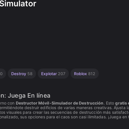
 Simulator
0
Destroy
58
Explotar
207
Roblox
812
 Juega En línea ️ ️
terno con
Destructor Móvil-Simulador de Destrucción
. Esto
gratis 
rmitiéndote destruir edificios de varias maneras creativas. Ajusta l
tos visuales para crear las secuencias de destrucción más satisfacto
lizado, sus opciones para el caos son casi ilimitadas. ¡Juega en 