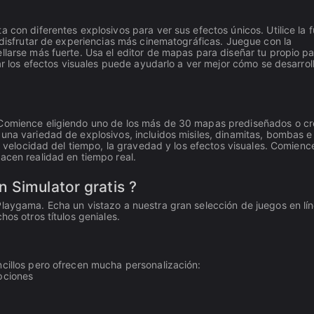
 con diferentes explosivos para ver sus efectos únicos. Utilice la 
y disfrutar de experiencias más cinematográficas. Juegue con la
llarse más fuerte. Usa el editor de mapas para diseñar tu propio pa
tar los efectos visuales puede ayudarlo a ver mejor cómo se desarroll
 Comience eligiendo uno de los más de 30 mapas prediseñados o cr
una variedad de explosivos, incluidos misiles, dinamitas, bombas e
la velocidad del tiempo, la gravedad y los efectos visuales. Comienc
acen realidad en tiempo real.
 Simulator gratis ?
Playgama. Echa un vistazo a nuestra gran selección de juegos en lí
hos otros títulos geniales.
ncillos pero ofrecen mucha personalización:
opciones