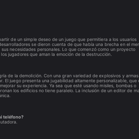
partir de un simple deseo de un juego que permitiera a los usuarios
 desarrolladores se dieron cuenta de que había una brecha en el me
ara sus necesidades personales. Lo que comenzó como un proyecto
 los jugadores que aman la emoción de la destrucción.
gría de la demolición. Con una gran variedad de explosivos y armas
r. El juego presenta una jugabilidad altamente personalizable, que 
a mejorar su experiencia. Ya sea que esté usando misiles, bombas o
onan los edificios no tiene paralelo. La inclusión de un editor de 
única.
i teléfono?
putadora.