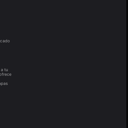
rcado
 a tu
ofrece
mapas