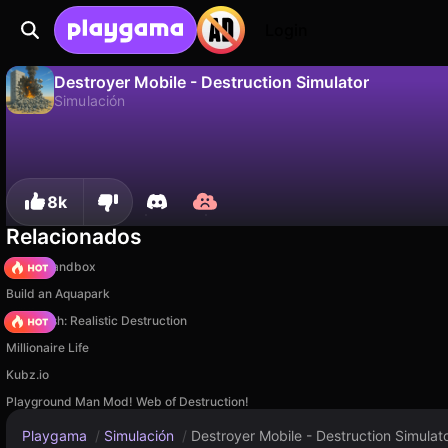
Login
Destroyer Mobile - Destruction Simulator
Simulación
No
Guardar
¡Guarda el progreso!
Destroyer Mobile - Destruction Simulator es un juego de simulación gratuito de KreizLand. Juégalo en línea en Playgama.
8k
Relacionados
Melon Sandbox
Build an Aquapark
Car Crush: Realistic Destruction
Millionaire Life
Kubz.io
Playground Man Mod! Web of Destruction!
Playgama
/
Simulación
/
Destroyer Mobile - Destruction Simulat