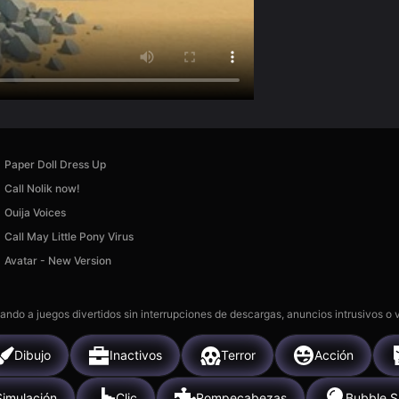
Paper Doll Dress Up
Call Nolik now!
Ouija Voices
Call May Little Pony Virus
Avatar - New Version
gando a juegos divertidos sin interrupciones de descargas, anuncios intrusivos o
Dibujo
Inactivos
Terror
Acción
Simulación
Clic
Rompecabezas
Bubble S