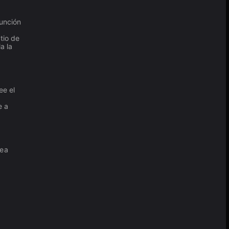
función
tio de
a la
ee el
e a
nea