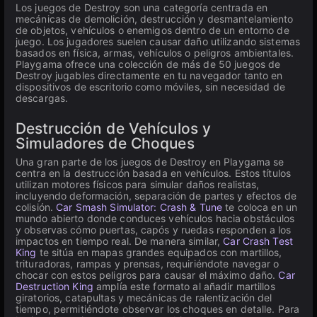
Los juegos de Destroy son una categoría centrada en
mecánicas de demolición, destrucción y desmantelamiento
de objetos, vehículos o enemigos dentro de un entorno de
juego. Los jugadores suelen causar daño utilizando sistemas
basados en física, armas, vehículos o peligros ambientales.
Playgama ofrece una colección de más de 50 juegos de
Destroy jugables directamente en tu navegador tanto en
dispositivos de escritorio como móviles, sin necesidad de
descargas.
Destrucción de Vehículos y
Simuladores de Choques
Una gran parte de los juegos de Destroy en Playgama se
centra en la destrucción basada en vehículos. Estos títulos
utilizan motores físicos para simular daños realistas,
incluyendo deformación, separación de partes y efectos de
colisión.
Car Smash Simulator: Crash & Tune
te coloca en un
mundo abierto donde conduces vehículos hacia obstáculos
y observas cómo puertas, capós y ruedas responden a los
impactos en tiempo real. De manera similar,
Car Crash Test
King
te sitúa en mapas grandes equipados con martillos,
trituradoras, rampas y prensas, requiriéndote navegar o
chocar con estos peligros para causar el máximo daño.
Car
Destruction King
amplía este formato al añadir martillos
giratorios, catapultas y mecánicas de ralentización del
tiempo, permitiéndote observar los choques en detalle. Para