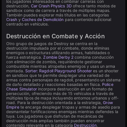
los jugadores interesados en combinar carreras con
destrucción,
Car Crash Physics 3D
ofrece tanto modos de
sandbox como de carrera a través de múltiples mapas.
También puedes explorar más títulos en las categorías
Crash
y
Coches de Demolición
para contenido adicional
centrado en vehículos.
Destrucción en Combate y Acción
Otro grupo de juegos de Destroy se centra en la
destrucción impulsada por el combate, donde eliminas
enemigos o estructuras utilizando armas, habilidades o
fuerza estratégica.
Zombie Derby 2
combina conducción
con eliminación de zombis, requiriéndote gestionar
combustible mientras atropellas enemigos y usas un arma
montada.
Sorter: Ragdoll Playground Shooter
es un shooter
en sandbox que te permite desplegar una variedad de
armas contra personajes de ragdoll, presentando un sistema
de daño detallado y reacciones basadas en física.
Police
Chase Simulator
incorpora destrucción en un formato de
persecución, ofreciendo más de 15 vehículos a través de
múltiples tipos de mapa incluyendo entornos urbanos y off-
road. Para la destrucción orientada a la estrategia,
Grow
Empire
te encarga desplegar tropas y armas de asedio para
desmantelar fortificaciones enemigas mientras defiendes la
tuya. Los jugadores que disfrutan de mecánicas de
destrucción más amplias también pueden encontrar
contenido relevante en la categoría
Destrucción
.