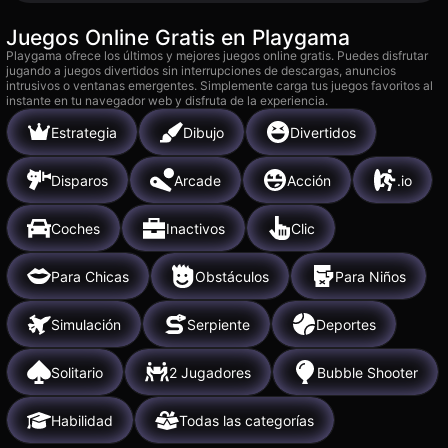
Juegos Online Gratis en Playgama
Playgama ofrece los últimos y mejores juegos online gratis. Puedes disfrutar
jugando a juegos divertidos sin interrupciones de descargas, anuncios
intrusivos o ventanas emergentes. Simplemente carga tus juegos favoritos al
instante en tu navegador web y disfruta de la experiencia.
Estrategia
Dibujo
Divertidos
Disparos
Arcade
Acción
.io
Coches
Inactivos
Clic
Para Chicas
Obstáculos
Para Niños
Simulación
Serpiente
Deportes
Solitario
2 Jugadores
Bubble Shooter
Habilidad
Todas las categorías