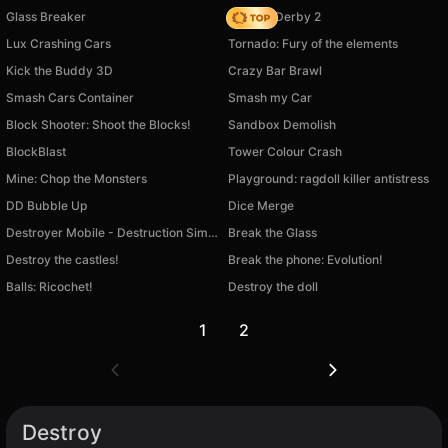
Glass Breaker
Zombie Derby 2
Lux Crashing Cars
Tornado: Fury of the elements
Kick the Buddy 3D
Crazy Bar Brawl
Smash Cars Container
Smash my Car
Block Shooter: Shoot the Blocks!
Sandbox Demolish
BlockBlast
Tower Colour Crash
Mine: Chop the Monsters
Playground: ragdoll killer antistress
DD Bubble Up
Dice Merge
Destroyer Mobile - Destruction Simulator
Break the Glass
Destroy the castles!
Break the phone: Evolution!
Balls: Ricochet!
Destroy the doll
1
2
Destroy