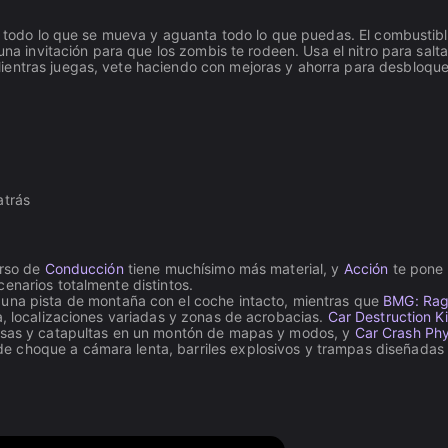
 a todo lo que se mueva y aguanta todo lo que puedas. El combustibl
una invitación para que los zombis te rodeen. Usa el nitro para salta
ientras juegas, vete haciendo con mejoras y ahorra para desbloqu
atrás
erso de
Conducción
tiene muchísimo más material, y
Acción
te pone
enarios totalmente distintos.
r una pista de montaña con el coche intacto, mientras que
BMG: Rag
a, localizaciones variadas y zonas de acrobacias.
Car Destruction K
ensas y catapultas en un montón de mapas y modos, y
Car Crash Phy
e choque a cámara lenta, barriles explosivos y trampas diseñadas