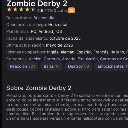
Zombie Derby 2
★★★★★
4.5
/ 1150 votos
16
Desarrollador:
Brinemedia
Orientación del juego:
Horizontal
Plataformas:
PC, Android, iOS
Fecha de lanzamiento:
octubre de 2025
Última actualización:
mayo de 2026
Idiomas compatibles:
Inglés, Alemán, Español, Francés, Italiano,
Categorías:
Acción
,
Carreras
,
Arcade
,
Simulación
,
Carreras de C
Derby
Apocalipsis
Agilidad
Sangrientos
Películas
Arcade
Aventura
Survivors-
De 1
Reacción
321
Balas
17
Destroy
58
Emocionantes
1
Jugador
2593
likes
16
de
de
8
24
30
91
coches
Acción
4143
144
254
Sobre Zombie Derby 2
Prepárate, porque Zombie Derby 2 te suelta al volante en un m
encendido es literalmente la diferencia entre sobrevivir y acaba
tu camino mientras pisas a fondo, arrasas con todo y buscas cual
desbloquea coches brutales y activa el nitro para saltar colina
combustible! Es el núcleo de tu supervivencia: si te quedas seco
En una de las escenas verás un enorme helicóptero con camufl