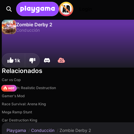
Login
Zombie Derby 2
Conducción
No
Guardar
¡Guarda el progreso!
Zombie Derby 2 es un juego de conducción gratuito de Brinemedia. Juégalo en línea en Playgama.
1k
Relacionados
Car vs Cop
Car Crush: Realistic Destruction
Gamer's Mod
Race Survival: Arena King
Mega Ramp Stunt
Car Destruction King
Playgama
/
Conducción
/
Zombie Derby 2