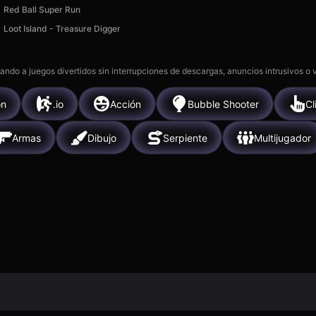
Red Ball Super Run
Loot Island - Treasure Digger
gando a juegos divertidos sin interrupciones de descargas, anuncios intrusivos o
ón
.io
Acción
Bubble Shooter
Cl
Armas
Dibujo
Serpiente
Multijugador