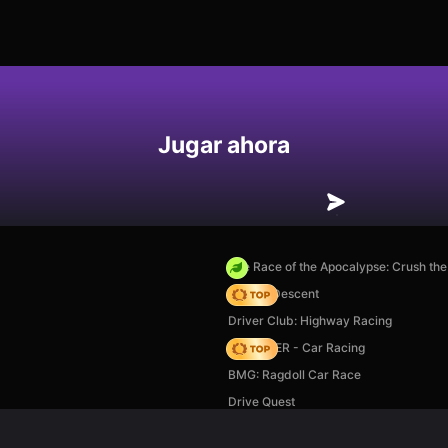
Jugar ahora
The Race of the Apocalypse: Crush th
Deadly Descent
Driver Club: Highway Racing
MR RACER - Car Racing
BMG: Ragdoll Car Race
Drive Quest