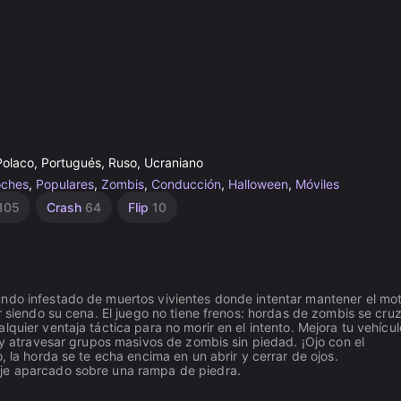
 Polaco, Portugués, Ruso, Ucraniano
oches
,
Populares
,
Zombis
,
Conducción
,
Halloween
,
Móviles
105
Crash
64
Flip
10
undo infestado de muertos vivientes donde intentar mantener el mo
r siendo su cena. El juego no tiene frenos: hordas de zombis se cru
quier ventaja táctica para no morir en el intento. Mejora tu vehícul
s y atravesar grupos masivos de zombis sin piedad. ¡Ojo con el
, la horda se te echa encima en un abrir y cerrar de ojos.
aje aparcado sobre una rampa de piedra.