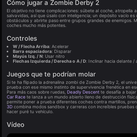
Cómo jugar a Zombie Derby 2
El objetivo no tiene complicaciones: súbete al coche, atropella
salvavidas, así que úsalo con inteligencia; un depósito vacío es 
obstáculos y abrirte paso entre grupos grandes de enemigos. M
coches mucho más potentes.
Controles
W / Flecha Arriba
: Acelerar
Barra espaciadora
: Disparar
Mayús Izq. / N
: Usar nitro
Flechas Izquierda / Derecha o A / D
: Inclinar hacia delante / 
Juegos que te podrían molar
Si te ha flipado la adrenalina zombi de Zombie Derby 2, el univ
prueba con ese mismo instinto de supervivencia frenética en esc
Para más caos sobre ruedas,
Deadly Descent
te desafía a baja
Car Race
te lanza a un mundo abierto lleno de destrucción físic
permite poner a prueba diferentes coches contra martillos, pr
3D
combina modos sandbox y carreras con increíbles pruebas d
hacer puré tu vehículo.
Vídeo