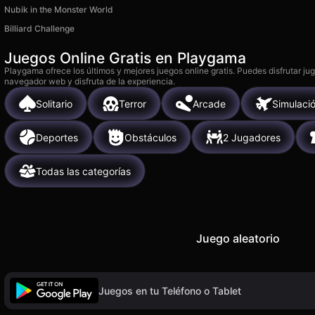
Nubik in the Monster World
Billiard Challenge
Juegos Online Gratis en Playgama
Playgama ofrece los últimos y mejores juegos online gratis. Puedes disfrutar ju
navegador web y disfruta de la experiencia.
Solitario
Terror
Arcade
Simulaci
Deportes
Obstáculos
2 Jugadores
Todas las categorías
Juego aleatorio
Juegos en tu Teléfono o Tablet