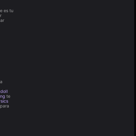
e es tu
r
ear
 a
doll
ing
te
sics
 para