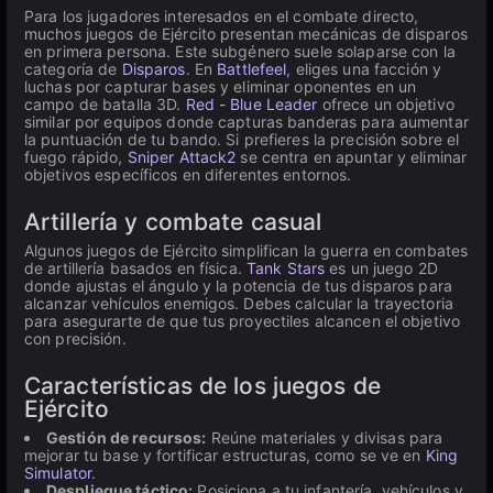
Para los jugadores interesados en el combate directo,
muchos juegos de Ejército presentan mecánicas de disparos
en primera persona. Este subgénero suele solaparse con la
categoría de
Disparos
. En
Battlefeel
, eliges una facción y
luchas por capturar bases y eliminar oponentes en un
campo de batalla 3D.
Red - Blue Leader
ofrece un objetivo
similar por equipos donde capturas banderas para aumentar
la puntuación de tu bando. Si prefieres la precisión sobre el
fuego rápido,
Sniper Attack2
se centra en apuntar y eliminar
objetivos específicos en diferentes entornos.
Artillería y combate casual
Algunos juegos de Ejército simplifican la guerra en combates
de artillería basados en física.
Tank Stars
es un juego 2D
donde ajustas el ángulo y la potencia de tus disparos para
alcanzar vehículos enemigos. Debes calcular la trayectoria
para asegurarte de que tus proyectiles alcancen el objetivo
con precisión.
Características de los juegos de
Ejército
Gestión de recursos:
Reúne materiales y divisas para
mejorar tu base y fortificar estructuras, como se ve en
King
Simulator
.
Despliegue táctico:
Posiciona a tu infantería, vehículos y