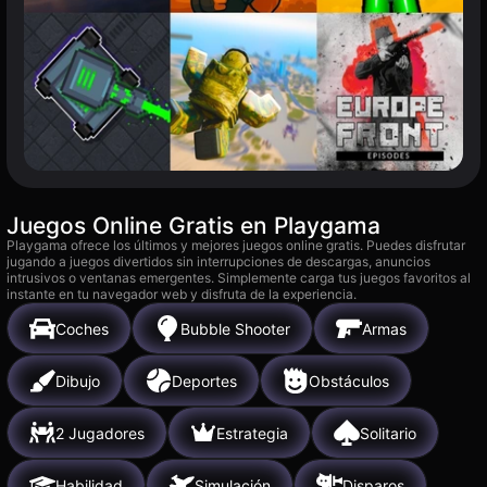
Juegos Online Gratis en Playgama
Playgama ofrece los últimos y mejores juegos online gratis. Puedes disfrutar
jugando a juegos divertidos sin interrupciones de descargas, anuncios
intrusivos o ventanas emergentes. Simplemente carga tus juegos favoritos al
instante en tu navegador web y disfruta de la experiencia.
Coches
Bubble Shooter
Armas
Dibujo
Deportes
Obstáculos
2 Jugadores
Estrategia
Solitario
Habilidad
Simulación
Disparos