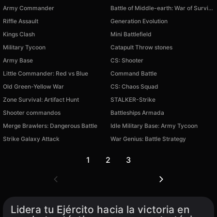
Army Commander
Battle of Middle-earth: War of Survival
Riffle Assault
Generation Evolution
Kings Clash
Mini Battlefield
Military Tycoon
Catapult Throw stones
Army Base
CS: Shooter
Little Commander: Red vs Blue
Command Battle
Old Green-Yellow War
CS: Chaos Squad
Zone Survival: Artifact Hunt
STALKER-Strike
Shooter commandos
Battleships Armada
Merge Brawlers: Dangerous Battle
Idle Military Base: Army Tycoon
Strike Galaxy Attack
War Genius: Battle Strategy
1
2
3
Lidera tu Ejército hacia la victoria en