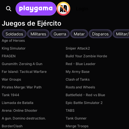
Login
Juegos de Ejército
Soldados
Militares
Guerra
Matar
Disparos
Milita
Age of Heroes
King Simulator
Sniper Attack2
FRAGEN
Build Your Zombie Horde
Gunsmith: Zeroing A Gun
Red - Blue Leader
Far Island: Tactical Warfare
My Army Base
War Groups
Clash of Tanks
Pirates Merge: War Path
Roots and Wheels
Tank 1944
Battlefield - Red vs Blue
Llamada de Batalla
Epic Battle Simulator 2
Arena: Online Shooter
TABS
A gun. Domino destruction.
Tank Gunner
BorderClash
Merge Troops