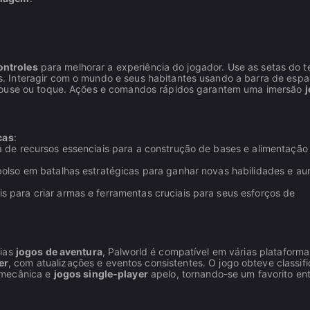
ontroles
para melhorar a experiência do jogador. Use as setas do t
 Interagir com o mundo e seus habitantes usando a barra de espa
 mouse ou toque. Ações e comandos rápidos garantem uma imersão
cas
:
a de recursos essenciais para a construção de bases e alimentação
bolso em batalhas estratégicas para ganhar novas habilidades e a
s para criar armas e ferramentas cruciais para seus esforços de
rias
jogos de aventura
, Palworld é compatível em várias plataforma
er
, com atualizações e eventos consistentes. O jogo obteve classif
mecânica e
jogos single-player
apelo, tornando-se um favorito ent