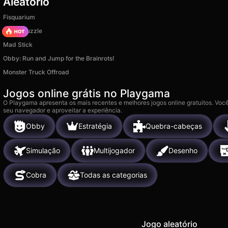
Aleatório
Fisquarium
Arrow Puzzle
Mad Stick
Obby: Run and Jump for the Brainrots!
Monster Truck Offroad
Jogos online grátis no Playgama
O Playgama apresenta os mais recentes e melhores jogos online gratuitos. Você
seu navegador e aproveitar a experiência.
Obby
Estratégia
Quebra-cabeças
Simulação
Multijogador
Desenho
Cobra
Todas as categorias
Jogo aleatório