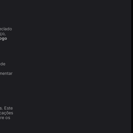
eclado
ço,
jogo
 de
umentar
s. Este
icações
re os