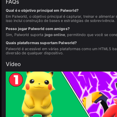
FAQs
Qual é o objetivo principal em Palworld?
Em Palworld, o objetivo principal é capturar, treinar e alimen
isso inclui construção de bases e estratégias de sobrevivência.
Posso jogar Palworld com amigos?
Sim, Palworld suporta
jogo online
, permitindo que você se co
Quais plataformas suportam Palworld?
Palworld é acessível em várias plataformas como um HTML5 
diversão de qualquer dispositivo.
Vídeo