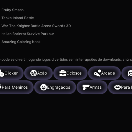
Fruity Smash
Tanks: Island Battle
War The Knights: Battle Arena Swords 3D
Italian Brainrot Survive Parkour
Amazing Coloring book
 pode se divertir jogando jogos divertidos sem interrupções de downloads, anúnc
Clicker
Ação
Ociosos
Arcade
Para Meninos
Engraçados
Armas
Para 