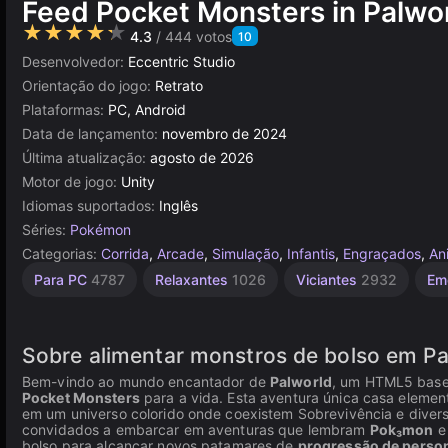
Feed Pocket Monsters in Palwor
★★★★★
4.3
/ 444 votos
10
Desenvolvedor:
Eccentric Studio
Orientação do jogo:
Retrato
Plataformas:
PC, Android
Data de lançamento:
novembro de 2024
Última atualização:
agosto de 2026
Motor de jogo:
Unity
Idiomas suportados:
Inglês
Séries:
Pokémon
Categorias:
Corrida
,
Arcade
,
Simulação
,
Infantis
,
Engraçados
,
An
Fofos
Aprendizagem
Mentais
Colecionismo
Agilidade
Russos
Simples
Navegador
Unity
Sem
Mesa e
De 1
Para PC
4787
Relaxantes
1026
Viciantes
2932
Em
Desktop
Jogador
online
848
Fim
1801
1231
1571
2593
5027
884
594
2849
3177
5173
4119
Sobre alimentar monstros de bolso em Pa
Bem-vindo ao mundo encantador de
Palworld
, um HTML5 base
Pocket Monsters
para a vida. Esta aventura única casa eleme
em um universo colorido onde coexistem Sobrevivência e diver
convidados a embarcar em aventuras que lembram
Pok₃mon
bolso para alcançar novos patamares de
progressão de pers