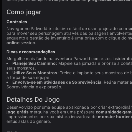
Como jogar
Controles
Navegar no Palworld é intuitivo e fácil de usar, projetado com
c
para mover seu personagem através das paisagens envolventes.
enquanto a gestão de inventário é uma brisa com o clique do
online
session.
Dicas e recomendações
Mergulhe mais fundo na aventura Palworld com estes insider
di
Planeje Seu Caminho:
Mapeie sua jornada e priorize a colet
seus monstros.
Utilize Seus Monstros:
Treine e implante seus monstros de 
a força de sua equipe.
Envolva-se em atividades de Sobrevivência:
Reúna materiai
Sobrevivência e exploração.
Detalhes Do Jogo
Desenvolvido por uma equipe apaixonada por criar extraordiná
jogo grátis
mergulha você em uma próspera
comunidade gam
impressionantes por sua mistura inovadora de
monster hunter
entusiastas do gênero.