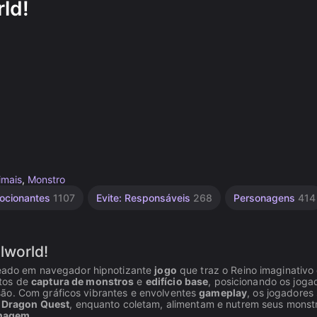
ld!
imais
,
Monstro
ocionantes
1107
Evite: Responsáveis
268
Personagens
414
lworld!
ado em navegador hipnotizante
jogo
que traz o Reino imaginativo
ntos de
captura de monstros
e
edifício base
, posicionando os joga
são. Com gráficos vibrantes e envolventes
gameplay
, os jogadores
e
Dragon Quest
, enquanto coletam, alimentam e nutrem seus monst
onagem
.