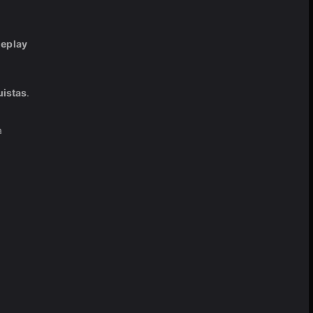
eplay
istas
.
a