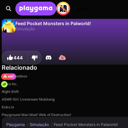
Login
Feed Pocket Monsters in Palworld!
Simulação
Não
Salvar
Salve o progresso!
Feed Pocket Monsters in Palworld! é um jogo de simulação gratuito de Eccentric Studio. Jogue online na Playgama.
444
Relacionado
Melon Sandbox
Pizza Inc.
Night Shift
ASMR Girl: Livestream Mukbang
Kubz.io
Playground Man Mod! Web of Destruction!
Playgama
/
Simulação
/
Feed Pocket Monsters in Palworld!