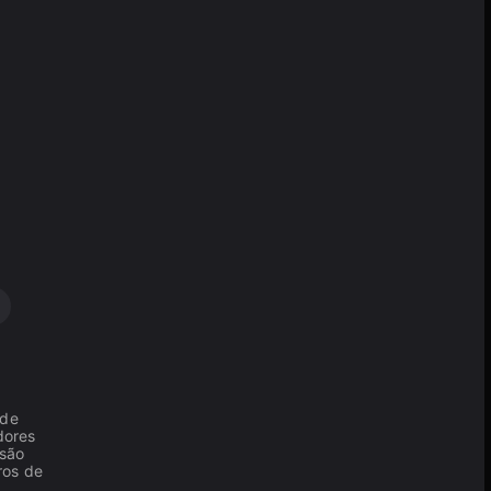
 de
dores
 são
ros de