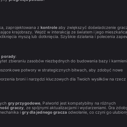
ika, zaprojektowana z
kontrole
aby zwiększyć doświadczenie grac
gające krajobrazy. Wejdź w interakcję ze światem i jego mieszkańc
iknięcia myszą lub dotknięcia. Szybkie działania i polecenia zape
i
porady
:
orytet zbieraniu zasobów niezbędnych do budowania bazy i karmien
kieszonkowe potwory w strategicznych bitwach, aby zdobyć nowe
worzenia broni i narzędzi kluczowych dla Twoich wysiłków na rzecz
łych
gry przygodowe
, Palworld jest kompatybilny na różnych
ność graczy
, ze spójnymi aktualizacjami i wydarzeniami. Gra zdob
echanika i
gry dla jednego gracza
odwołanie, co czyni go ulubio