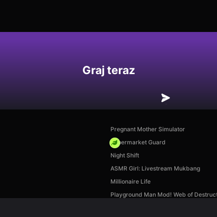
Graj teraz
Pregnant Mother Simulator
Supermarket Guard
Night Shift
ASMR Girl: Livestream Mukbang
Millionaire Life
Playground Man Mod! Web of Destruct