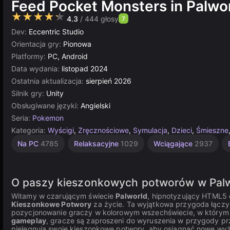
Feed Pocket Monsters in Palwor
★★★★★
4.3
/ 444 głosy
7
Dev:
Eccentric Studio
Orientacja gry:
Pionowa
Platformy:
PC, Android
Data wydania:
listopad 2024
Ostatnia aktualizacja:
sierpień 2026
Silnik gry:
Unity
Obsługiwane języki:
Angielski
Seria:
Pokemon
Kategoria:
Wyścigi
,
Zręcznościowe
,
Symulacja
,
Dzieci
,
Śmieszne
Nieskończoność
Urocze
Edukacyjne
Łamigłówki
Zbieranie
Zręcznościowe
Komputerowe
Jednoosobowe
Rosyjskie
Proste
Multiplayer
Unity
Na PC
4785
Relaksacyjne
1029
Wciągające
2937
online
1572
847
1798
887
5026
1235
594
5173
2595
4131
2850
3175
O paszy kieszonkowych potworów w Palw
Witamy w czarującym świecie
Palworld
, hipnotyzujący HTML5 
Kieszonkowe Potwory
za życie. Ta wyjątkowa przygoda łącz
pozycjonowanie graczy w kolorowym wszechświecie, w którym ws
gameplay
, gracze są zaproszeni do wyruszenia w przygody p
pielęgnują swoje kieszonkowe potwory, aby osiągnąć nowe w