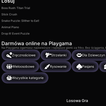
Losuj
Boss Rush: Titan Trial
Stick Crush
Snake Puzzle: Slither to Eat!
Animal Piano
Drop It! Event Puzzle
Darmówa online na Playgama
Na Playgama ogarniasz najświeższe i najlepsze gierki za friko. Bez ściągania
Zręcznościowe
Strzelanki
Dla Dziewczyn
Wieloosobowe
Rysowanie
Pasjans
Wszystkie kategorie
Losowa Gra