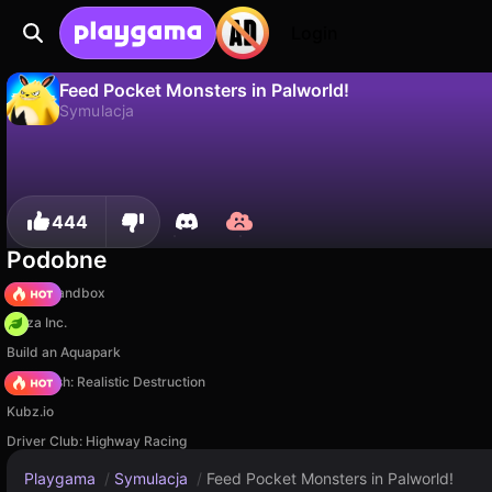
Login
Feed Pocket Monsters in Palworld!
Symulacja
Nie
Zapisz
Zapisz postępy!
Feed Pocket Monsters in Palworld! to darmowa gra symulacja od Eccentric Studio. Zagraj online na Playgama.
444
Podobne
Melon Sandbox
Pizza Inc.
Build an Aquapark
Car Crush: Realistic Destruction
Kubz.io
Driver Club: Highway Racing
Playgama
/
Symulacja
/
Feed Pocket Monsters in Palworld!