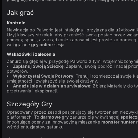
Jak grać
Kontrole
Nawigacja po Palworld jest intuicyjna i przyjazna dla użytkown
Użyj klawiszy strzałek, aby przenieść swoją postać przez wcią
pomocą spacji, a zarządzanie zapasami jest proste za pomocą kl
wciągające
gry online
sesja.
Wskazówki i zalecenia
Zanurz się głębiej w przygodę Palworld z tymi wtajemniczonym
Zaplanuj Swoją Ścieżkę:
Zaplanuj swoją podróż i nadaj pri
potworów.
Wykorzystaj Swoje Potwory:
Trenuj i rozmieszczaj swoje 
umiejętności i zwiększyć siłę swojej drużyny.
Angażuj się w działania survivalowe:
Zbierz Materiały do t
przetrwania i eksploracji.
Szczegóły Gry
Opracowany przez zespół pasjonujący się tworzeniem niezwyk
platformach. To
darmowe gry
zanurza cię w kwitnącej
społecz
imponujące oceny za innowacyjną mieszankę
monster hunter
m
wśród entuzjastów gatunku.