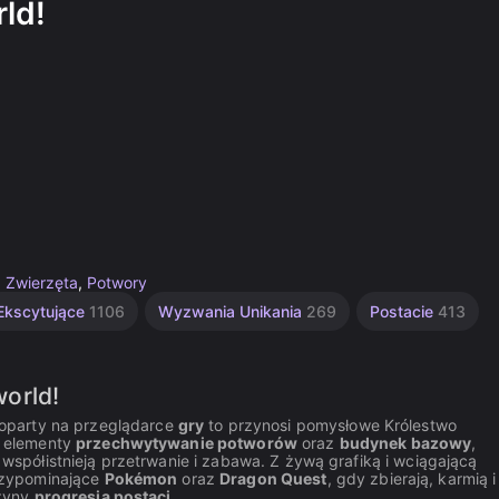
ld!
,
Zwierzęta
,
Potwory
Ekscytujące
1106
Wyzwania Unikania
269
Postacie
413
orld!
oparty na przeglądarce
gry
to przynosi pomysłowe Królestwo
y elementy
przechwytywanie potworów
oraz
budynek bazowy
,
półistnieją przetrwanie i zabawa. Z żywą grafiką i wciągającą
rzypominające
Pokémon
oraz
Dragon Quest
, gdy zbierają, karmią i
yżyny
progresja postaci
.