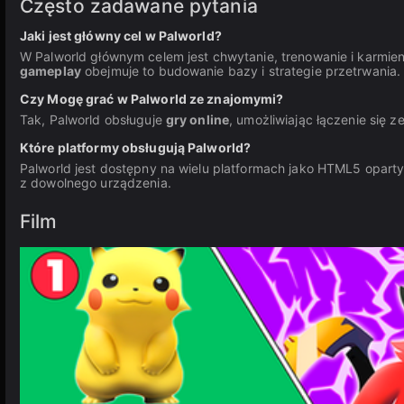
Często zadawane pytania
Jaki jest główny cel w Palworld?
W Palworld głównym celem jest chwytanie, trenowanie i karmie
gameplay
obejmuje to budowanie bazy i strategie przetrwania.
Czy Mogę grać w Palworld ze znajomymi?
Tak, Palworld obsługuje
gry online
, umożliwiając łączenie się
Które platformy obsługują Palworld?
Palworld jest dostępny na wielu platformach jako HTML5 opart
z dowolnego urządzenia.
Film