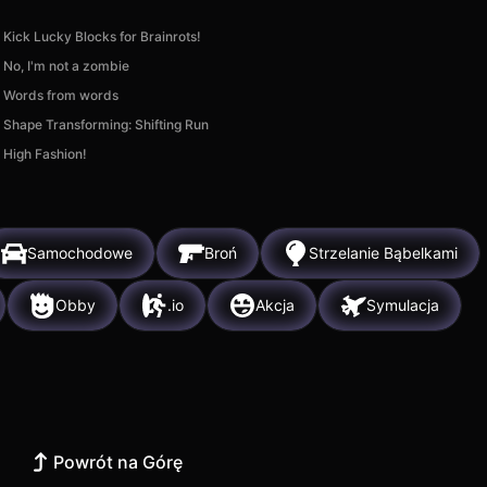
Kick Lucky Blocks for Brainrots!
No, I'm not a zombie
Words from words
Shape Transforming: Shifting Run
High Fashion!
Samochodowe
Broń
Strzelanie Bąbelkami
Obby
.io
Akcja
Symulacja
Powrót na Górę