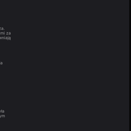
za.
ami za
wniają
ia
yła
nym