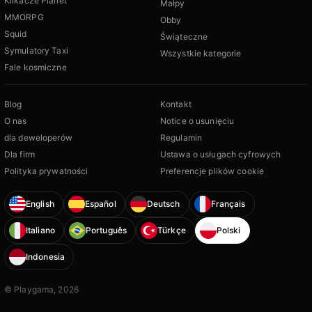
Klikacze Planet
Małpy
MMORPG
Obby
Squid
Świąteczne
Symulatory Taxi
Wszystkie kategorie
Fale kosmiczne
Blog
Kontakt
O nas
Notice o usunięciu
dla deweloperów
Regulamin
Dla firm
Ustawa o usługach cyfrowych
Polityka prywatności
Preferencje plików cookie
English
Español
Deutsch
Français
Italiano
Português
Türkçe
Polski
Indonesia
© Playgama, 2026