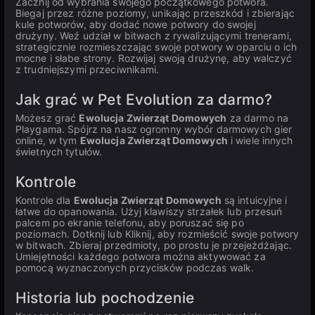
Zacznij od wybrania swojego początkowego potwora.
Biegaj przez różne poziomy, unikając przeszkód i zbierając
kule potworów, aby dodać nowe potwory do swojej
drużyny. Weź udział w bitwach z rywalizującymi trenerami,
strategicznie rozmieszczając swoje potwory w oparciu o ich
mocne i słabe strony. Rozwijaj swoją drużynę, aby walczyć
z trudniejszymi przeciwnikami.
Jak grać w Pet Evolution za darmo?
Możesz grać
Ewolucja Zwierząt Domowych
za darmo na
Playgama. Spójrz na nasz ogromny wybór darmowych gier
online, w tym
Ewolucja Zwierząt Domowych
i wiele innych
świetnych tytułów.
Kontrole
Kontrole dla
Ewolucja Zwierząt Domowych
są intuicyjne i
łatwe do opanowania. Użyj klawiszy strzałek lub przesuń
palcem po ekranie telefonu, aby poruszać się po
poziomach. Dotknij lub Kliknij, aby rozmieścić swoje potwory
w bitwach. Zbieraj przedmioty, po prostu je przejeżdżając.
Umiejętności każdego potwora można aktywować za
pomocą wyznaczonych przycisków podczas walk.
Historia lub pochodzenie