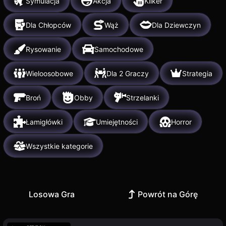
Symulacja
Akcja
Kliker
Dla Chłopców
Wąż
Dla Dziewczyn
Rysowanie
Samochodowe
Wieloosobowe
Dla 2 Graczy
Strategia
Broń
Obby
Strzelanki
Łamigłówki
Umiejętności
Horror
Wszystkie kategorie
Losowa Gra
Powrót na Górę