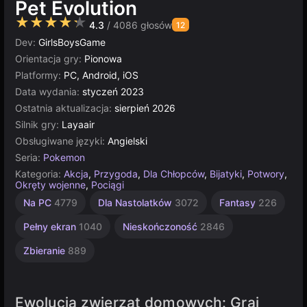
Pet Evolution
★★★★★
4.3
/ 4086 głosów
12
Dev:
GirlsBoysGame
Orientacja gry:
Pionowa
Platformy:
PC, Android, iOS
Data wydania:
styczeń 2023
Ostatnia aktualizacja:
sierpień 2026
Silnik gry:
Layaair
Obsługiwane języki:
Angielski
Seria:
Pokemon
Kategoria:
Akcja
,
Przygoda
,
Dla Chłopców
,
Bijatyki
,
Potwory
,
Okręty wojenne
,
Pociągi
Komputerowe
Jednoosobowe
Indie
Strategiczne
Rosyjskie
Multiplayer
Poker
Na PC
4779
Dla Nastolatków
3072
Fantasy
226
1217
10
1796
5019
3569
5168
4145
Pełny ekran
1040
Nieskończoność
2846
Zbieranie
889
Ewolucja zwierząt domowych: Graj