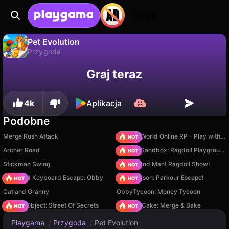
Login
Pet Evolution
Przygoda
Pet Evolution to darmowa gra przygoda od GirlsBoysGame. Zagraj online na Playgama.
Nie
Zapisz
Zapisz postępy!
Graj teraz
4k
Aplikacja
Podobne
Merge Rush Attack
Sprunki World Online RP - Play with Friends!
Archer Road
Sprunki Sandbox: Ragdoll Playground Mode
Stickman Swing
Playground Man! Ragdoll Show!
+1 Speed Keyboard Escape: Obby
Barry Prison: Parkour Escape!
Cat and Granny
ObbyTycoon: Money Tycoon
Hidden Object: Street Of Secrets
Piece of Cake: Merge & Bake
Playgama
/
Przygoda
/
Pet Evolution