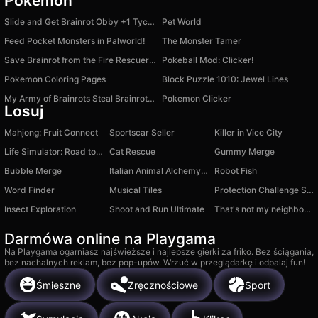
Pokemon
Slide and Get Brainrot Obby +1 Tycoon 3D
Pet World
Feed Pocket Monsters in Palworld!
The Monster Tamer
Save Brainrot from the Fire Rescuer Obby +1 Tycoon
Pokeball Mod: Clicker!
Pokemon Coloring Pages
Block Puzzle 1010: Jewel Lines
My Army of Brainrots Steal Brainrot Boss +1 Tycoon
Pokemon Clicker
Losuj
Mahjong: Fruit Connect
Sportscar Seller
Killer in Vice City
Life Simulator: Road to Riches
Cat Rescue
Gummy Merge
Bubble Merge
Italian Animal Alchemy: Open All Brainrot
Robot Fish
Word Finder
Musical Tiles
Protection Challenge Save the Yacht, Money, Plane
Insect Exploration
Shoot and Run Ultimate
That's not my neighbor: Wednesday!
Darmówa online na Playgama
Na Playgama ogarniasz najświeższe i najlepsze gierki za friko. Bez ściągania,
bez nachalnych reklam, bez pop-upów. Wrzuć w przeglądarkę i odpalaj fun!
Śmieszne
Zręcznościowe
Sport