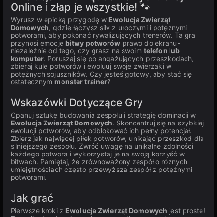
Online i złap je wszystkie! 🐾
Wyrusz w epicką przygodę w
Ewolucja Zwierząt
Domowych
, gdzie łączysz siły z uroczymi i potężnymi
potworami, aby pokonać rywalizujących trenerów. Ta gra
przynosi emocje
bitwy potworów
prawo do ekranu-
niezależnie od tego, czy grasz na swoim
telefon lub
komputer
. Poruszaj się po angażujących przeszkodach,
zbieraj kule potworów i ewoluuj swoje zwierzaki w
potężnych sojuszników. Czy jesteś gotowy, aby stać się
ostatecznym
monster trainer
?
Wskazówki Dotyczące Gry
Opanuj sztukę budowania zespołu i strategię dominacji w
Ewolucja Zwierząt Domowych
. Skoncentruj się na szybkiej
ewolucji potworów, aby odblokować ich pełny potencjał.
Zbierz jak najwięcej piłek potworów, unikając przeszkód dla
silniejszego zespołu. Zwróć uwagę na unikalne zdolności
każdego potwora i wykorzystaj je na swoją korzyść w
bitwach. Pamiętaj, że zrównoważony zespół o różnych
umiejętnościach często przewyższa zespół z potężnymi
potworami.
Jak grać
Pierwsze kroki z
Ewolucja Zwierząt Domowych
jest proste!