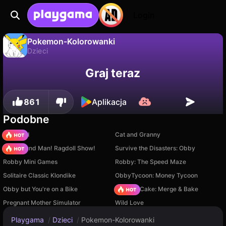
Login
Pokemon-Kolorowanki
Dzieci
Pokemon-Kolorowanki to darmowa gra dzieci od OneDevAndGirl. Zagraj online na Playgama.
Nie
Zapisz
Zapisz postępy!
Graj teraz
861
Aplikacja
Podobne
TB World
Cat and Granny
Playground Man! Ragdoll Show!
Survive the Disasters: Obby
Robby Mini Games
Robby: The Speed Maze
Solitaire Classic Klondike
ObbyTycoon: Money Tycoon
Obby but You're on a Bike
Piece of Cake: Merge & Bake
Pregnant Mother Simulator
Wild Love
Playgama
/
Dzieci
/
Pokemon-Kolorowanki