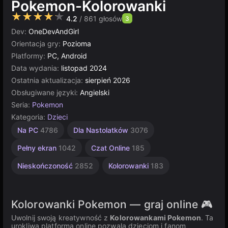
Pokemon-Kolorowanki
★★★★★
4.2
/ 861 głosów
3
Dev:
OneDevAndGirl
Orientacja gry:
Pozioma
Platformy:
PC, Android
Data wydania:
listopad 2024
Ostatnia aktualizacja:
sierpień 2026
Obsługiwane języki:
Angielski
Seria:
Pokemon
Kategoria:
Dzieci
Komputerowe
Rosyjskie
Proste
Multiplayer
Dla
Dla
Na PC
4786
Dla Nastolatków
3076
Dzieci
Dzieci
1570
1799
5026
5172
1480
276
Pełny ekran
1042
Czat Online
185
Nieskończoność
2852
Kolorowanki
183
Kolorowanki Pokemon — graj online 🎮
Uwolnij swoją kreatywność z
Kolorowankami Pokemon
. Ta
urokliwa platforma online pozwala dzieciom i fanom