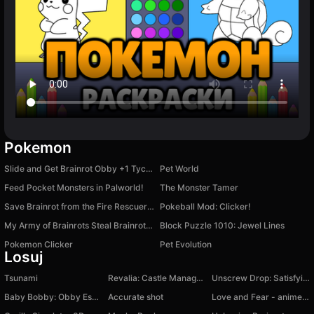
Pokemon
Slide and Get Brainrot Obby +1 Tycoon 3D
Pet World
Feed Pocket Monsters in Palworld!
The Monster Tamer
Save Brainrot from the Fire Rescuer Obby +1 Tycoon
Pokeball Mod: Clicker!
My Army of Brainrots Steal Brainrot Boss +1 Tycoon
Block Puzzle 1010: Jewel Lines
Pokemon Clicker
Pet Evolution
Losuj
Tsunami
Revalia: Castle Manager RPG
Unscrew Drop: Satisfying Puzzle
Baby Bobby: Obby Escape
Accurate shot
Love and Fear - anime novel