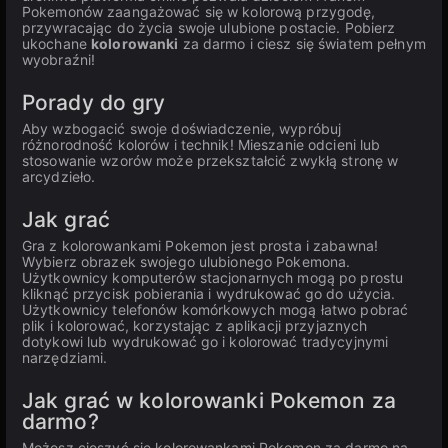
Pokemonów zaangażować się w kolorową przygodę,
przywracając do życia swoje ulubione postacie. Pobierz
ukochane
kolorowanki
za darmo i ciesz się światem pełnym
wyobraźni!
Porady do gry
Aby wzbogacić swoje doświadczenie, wypróbuj
różnorodność kolorów i technik! Mieszanie odcieni lub
stosowanie wzorów może przekształcić zwykłą stronę w
arcydzieło.
Jak grać
Gra z kolorowankami Pokemon jest prosta i zabawna!
Wybierz obrazek swojego ulubionego Pokemona.
Użytkownicy komputerów stacjonarnych mogą po prostu
kliknąć przycisk pobierania i wydrukować go do użycia.
Użytkownicy telefonów komórkowych mogą łatwo pobrać
plik i kolorować, korzystając z aplikacji przyjaznych
dotykowi lub wydrukować go i kolorować tradycyjnymi
narzędziami.
Jak grać w kolorowanki Pokemon za
darmo?
Możesz cieszyć się kolorowankami Pokemon za darmo na