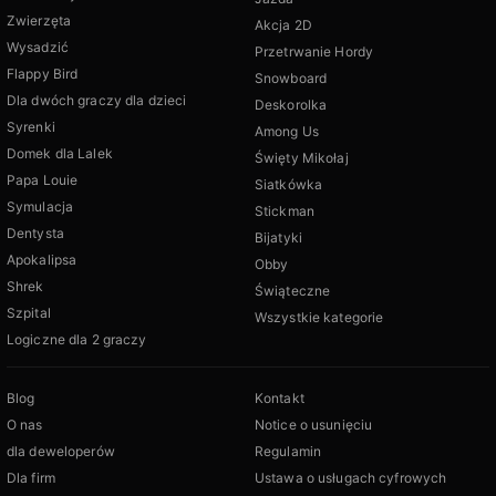
Zwierzęta
Akcja 2D
Wysadzić
Przetrwanie Hordy
Flappy Bird
Snowboard
Dla dwóch graczy dla dzieci
Deskorolka
Syrenki
Among Us
Domek dla Lalek
Święty Mikołaj
Papa Louie
Siatkówka
Symulacja
Stickman
Dentysta
Bijatyki
Apokalipsa
Obby
Shrek
Świąteczne
Szpital
Wszystkie kategorie
Logiczne dla 2 graczy
Blog
Kontakt
O nas
Notice o usunięciu
dla deweloperów
Regulamin
Dla firm
Ustawa o usługach cyfrowych