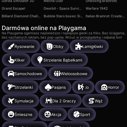
Gorilla Simulator 3D
Mecha Duel
Unboxing Brainrots
Grand Escape!
Deorbit - Space Survivors
Warfare 1942
Billiard Diamond Challenge
Bubble Stars boxes: Sirius & Najia
Italian Brainrot: Create Your Monster!
Darmówa online na Playgama
Na Playgama ogarniasz najświeższe i najlepsze gierki za friko. Bez ściągania,
bez nachalnych reklam, bez pop-upów. Wrzuć w przeglądarkę i odpalaj fun!
Rysowanie
Obby
Łamigłówki
Kliker
Strzelanie Bąbelkami
Samochodowe
Wieloosobowe
Strzelanki
Pasjans
.io
Horror
Symulacja
Dla 2 Graczy
Wąż
Śmieszne
Akcja
Sport