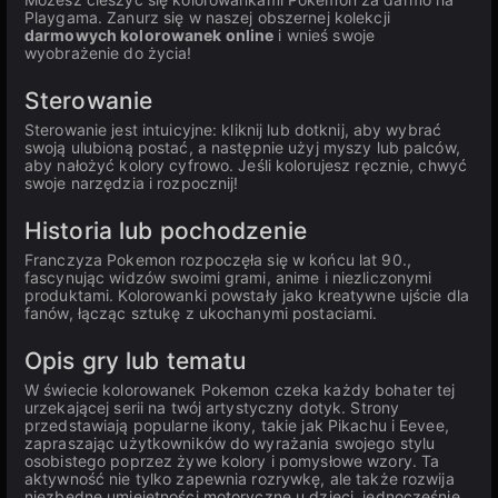
Playgama. Zanurz się w naszej obszernej kolekcji
darmowych kolorowanek online
i wnieś swoje
wyobrażenie do życia!
Sterowanie
Sterowanie jest intuicyjne: kliknij lub dotknij, aby wybrać
swoją ulubioną postać, a następnie użyj myszy lub palców,
aby nałożyć kolory cyfrowo. Jeśli kolorujesz ręcznie, chwyć
swoje narzędzia i rozpocznij!
Historia lub pochodzenie
Franczyza Pokemon rozpoczęła się w końcu lat 90.,
fascynując widzów swoimi grami, anime i niezliczonymi
produktami. Kolorowanki powstały jako kreatywne ujście dla
fanów, łącząc sztukę z ukochanymi postaciami.
Opis gry lub tematu
W świecie kolorowanek Pokemon czeka każdy bohater tej
urzekającej serii na twój artystyczny dotyk. Strony
przedstawiają popularne ikony, takie jak Pikachu i Eevee,
zapraszając użytkowników do wyrażania swojego stylu
osobistego poprzez żywe kolory i pomysłowe wzory. Ta
aktywność nie tylko zapewnia rozrywkę, ale także rozwija
niezbędne umiejętności motoryczne u dzieci, jednocześnie