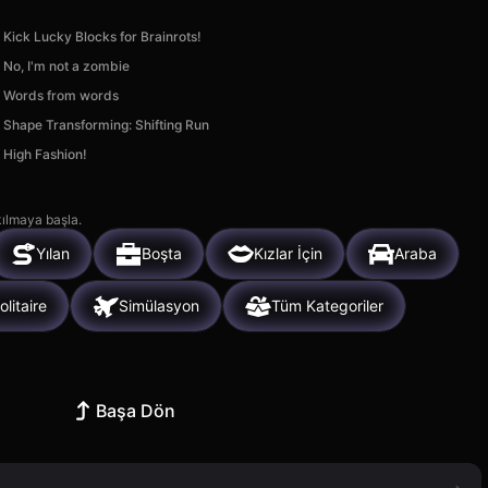
Kick Lucky Blocks for Brainrots!
No, I'm not a zombie
Words from words
Shape Transforming: Shifting Run
High Fashion!
kılmaya başla.
Yılan
Boşta
Kızlar İçin
Araba
olitaire
Simülasyon
Tüm Kategoriler
Başa Dön