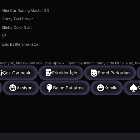
Mini Car Racing Master 3D
Crazy Taxi Driver
Slinky Color Sort
67
Epic Battle Simulator
rdi yok, itici reklam yok, pop-up yok. Favori oyunlarını tarayıcıda bir tıkla aç, ta
Çok Oyunculu
Erkekler İçin
Engel Parkurları
Aksiyon
Balon Patlatma
Komik
S