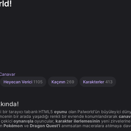
ld!
Canavar
Heyecan Verici
1105
Kaçının
269
Karakterler
413
kkında!
i bir tarayıcı tabanlı HTML5
oyunu
olan Palworld'ün büyüleyici dün
encenin bir arada yaşadığı renkli bir evrende konumlandırarak
canav
i çekici
oynanışla
oyuncular,
karakter ilerlemesinin
yeni zirvelerine
en
Pokémon
ve
Dragon Quest'i
anımsatan maceralara atılmaya dav