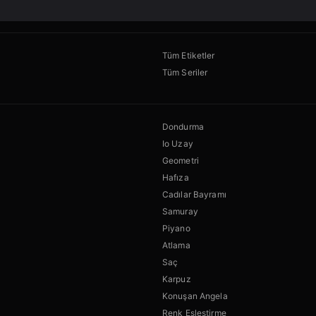
Tüm Etiketler
Tüm Seriler
Dondurma
Io Uzay
Geometri
Hafıza
Cadılar Bayramı
Samuray
Piyano
Atlama
Saç
Karpuz
Konuşan Angela
Renk Eşleştirme