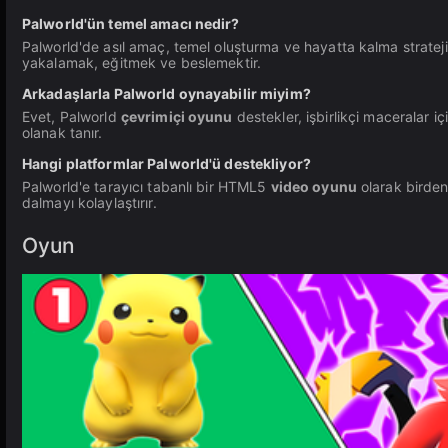
Palworld'ün temel amacı nedir?
Palworld'de asıl amaç, temel oluşturma ve hayatta kalma stratejil
yakalamak, eğitmek ve beslemektir.
Arkadaşlarla Palworld oynayabilir miyim?
Evet, Palworld
çevrimiçi oyunu
destekler, işbirlikçi maceralar i
olanak tanır.
Hangi platformlar Palworld'ü destekliyor?
Palworld'e tarayıcı tabanlı bir HTML5
video oyunu
olarak birden
dalmayı kolaylaştırır.
Oyun