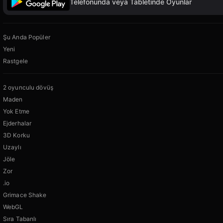
Telefonunda veya Tabletinde Oyunlar
Şu Anda Popüler
Yeni
Rastgele
2 oyunculu dövüş
Maden
Yok Etme
Ejderhalar
3D Korku
Uzaylı
Jöle
Zor
.io
Grimace Shake
WebGL
Sıra Tabanlı