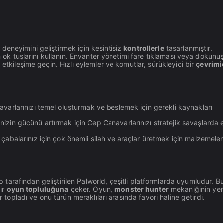
deneyimini geliştirmek için kesintisiz
kontrollerle
tasarlanmıştır.
n ok tuşlarını kullanın. Envanter yönetimi fare tıklaması veya dokunuş
etkileşime geçin. Hızlı eylemler ve komutlar, sürükleyici bir
çevrimi
avarlarınızı temel oluşturmak ve beslemek için gerekli kaynakları
zin gücünü artırmak için Cep Canavarlarınızı stratejik savaşlarda e
çabalarınız için çok önemli silah ve araçlar üretmek için malzemeler
tarafından geliştirilen Palworld, çeşitli platformlarda uyumludur. B
bir
oyun topluluğuna
çeker. Oyun,
monster hunter
mekaniğinin yeni
ar topladı ve onu türün meraklıları arasında favori haline getirdi.