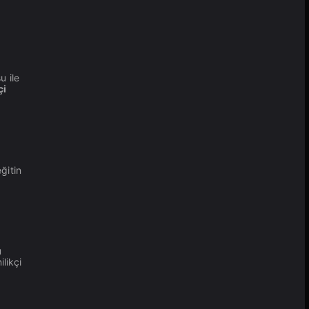
u ile
çi
ğitin
u
likçi