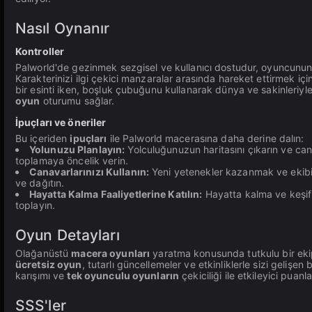
Nasıl Oynanır
Kontroller
Palworld'de gezinmek sezgisel ve kullanıcı dostudur, oyuncunun 
Karakterinizi ilgi çekici manzaralar arasında hareket ettirmek içi
bir esinti iken, boşluk çubuğunu kullanarak dünya ve sakinleriyle 
oyun
oturumu sağlar.
İpuçları ve öneriler
Bu içeriden
ipuçları
ile Palworld macerasına daha derine dalın:
Yolunuzu Planlayın:
Yolculuğunuzun haritasını çıkarın ve can
toplamaya öncelik verin.
Canavarlarınızı Kullanın:
Yeni yetenekler kazanmak ve ekibini
ve dağıtın.
Hayatta Kalma Faaliyetlerine Katılın:
Hayatta kalma ve keşif 
toplayın.
Oyun Detayları
Olağanüstü
macera oyunları
yaratma konusunda tutkulu bir ekip 
ücretsiz oyun
, tutarlı güncellemeler ve etkinliklerle sizi gelişen 
karışımı ve
tek oyunculu oyunların
çekiciliği ile etkileyici puanl
SSS'ler