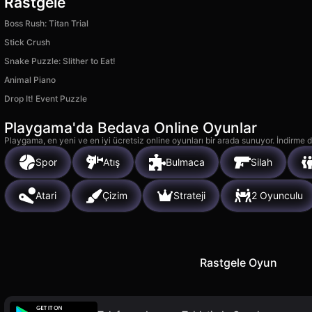
Rastgele
Boss Rush: Titan Trial
Stick Crush
Snake Puzzle: Slither to Eat!
Animal Piano
Drop It! Event Puzzle
Playgama'da Bedava Online Oyunlar
Playgama, en yeni ve en iyi ücretsiz online oyunları bir arada sunuyor. İndirme de
Spor
Atış
Bulmaca
Silah
Atari
Çizim
Strateji
2 Oyunculu
Rastgele Oyun