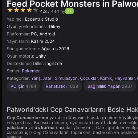
Feed Pocket Monsters in Palwor
★★★★★
4.3
/ 444 oy
7+
Yapımcı:
Eccentric Studio
Oyun yönlendirmesi:
Dikey
Platformlar:
PC, Android
Yayın tarihi:
Kasım 2024
Son güncelleme:
Ağustos 2026
Oyun motoru:
Unity
Desteklenen Diller:
İngilizce
Seriler:
Pokemon
Kategoriler:
Yarış
,
Atari
,
Simülasyon
,
Çocuklar
,
Komik
,
Hayvanlar
,
Sonsuz
Sevimli
Öğrenme
Toplama
Çeviklik
Masaüstü
Basit
Tarayıcı
Rus
Akıl
Unity
1
PC için
4784
Rahatlatıcı
1029
Bağımlılık Yapan
2937
1235
Kişilik
1798
1572
Çevrimiçi
2849
2594
5025
847
887
5172
594
4134
3175
Palworld'deki Cep Canavarlarını Besle Ha
Cep Canavarlarının
yaratıcı dünyasını hayata geçiren büyüleyic
hoş geldiniz. Bu eşsiz macera, oyuncuları hayatta kalma ve eğl
yakalama
ve
üs kurma
unsurlarıyla evlenir. Canlı grafikler ve ilg
ulaşmak için Cep Canavarlarını toplarken, beslerken ve beslerk
ediliyor.