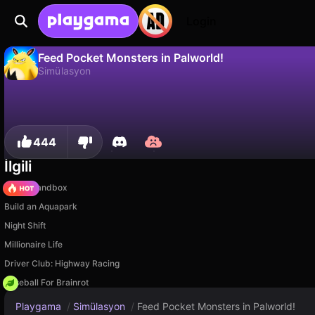
Login
Feed Pocket Monsters in Palworld!
Simülasyon
Hayır
Kaydet
İlerlemeyi kaydet!
Feed Pocket Monsters in Palworld!, Eccentric Studio tarafından yapılmış ücretsiz bir simülasyon oyunudur. Playgama'da oyna.
444
İlgili
Melon Sandbox
Build an Aquapark
Night Shift
Millionaire Life
Driver Club: Highway Racing
Baseball For Brainrot
Playgama
/
Simülasyon
/
Feed Pocket Monsters in Palworld!