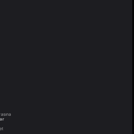
yasına
ar
et