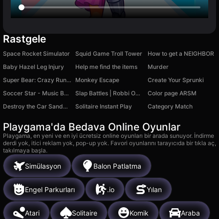
Rastgele
Space Rocket Simulator
Squid Game Troll Tower
How to get a NEIGHBOR
Baby Hazel Leg Injury
Help me find the items
Murder
Super Bear: Crazy Runner
Monkey Escape
Create Your Sprunki
Soccer Star - Music Ball Jump 3D
Slap Battles | Robbi Obbi
Color page ARSM
Destroy the Car Sandbox 3D
Solitaire Instant Play
Category Match
Playgama'da Bedava Online Oyunlar
Playgama, en yeni ve en iyi ücretsiz online oyunları bir arada sunuyor. İndirme
derdi yok, itici reklam yok, pop-up yok. Favori oyunlarını tarayıcıda bir tıkla aç,
takılmaya başla.
Simülasyon
Balon Patlatma
Engel Parkurları
.io
Yılan
Atari
Solitaire
Komik
Araba