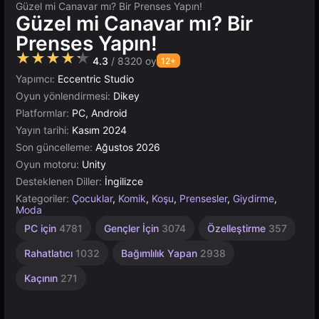
Güzel mi Canavar mı? Bir Prenses Yapın!
Güzel mi Canavar mı? Bir
Prenses Yapın!
★★★★★
4.3
/ 8320 oy
12+
Yapımcı:
Eccentric Studio
Oyun yönlendirmesi:
Dikey
Platformlar:
PC, Android
Yayın tarihi:
Kasım 2024
Son güncelleme:
Ağustos 2026
Oyun motoru:
Unity
Desteklenen Diller:
İngilizce
Kategoriler:
Çocuklar
,
Komik
,
Koşu
,
Prensesler
,
Giydirme
,
Moda
Karakterler
Çeviklik
Masaüstü
Bebek
Yüksek
Garip
Basit
Çocuklar
Tarayıcı
Tek
Unity
1
PC için
4781
Gençler İçin
3074
Özelleştirme
357
Tuşla
Kişilik
1573
Çevrimiçi
Kaliteli
2593
276
5021
72
5171
İçin
413
4146
3569
89
1480
3174
Rahatlatıcı
1032
Bağımlılık Yapan
2938
Kaçının
271