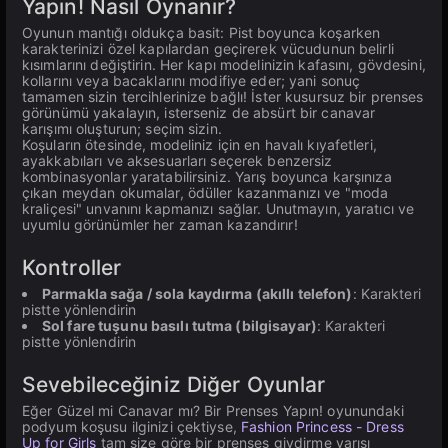
Yapın! Nasıl Oynanır?
Oyunun mantığı oldukça basit: Pist boyunca koşarken
karakterinizi özel kapılardan geçirerek vücudunun belirli
kısımlarını değiştirin. Her kapı modelinizin kafasını, gövdesini,
kollarını veya bacaklarını modifiye eder; yani sonuç
tamamen sizin tercihlerinize bağlı! İster kusursuz bir prenses
görünümü yakalayın, isterseniz de absürt bir canavar
karışımı oluşturun; seçim sizin.
Koşuların ötesinde, modeliniz için en havalı kıyafetleri,
ayakkabıları ve aksesuarları seçerek benzersiz
kombinasyonlar yaratabilirsiniz. Yarış boyunca karşınıza
çıkan meydan okumalar, ödüller kazanmanızı ve "moda
kraliçesi" unvanını kapmanızı sağlar. Unutmayın, yaratıcı ve
uyumlu görünümler her zaman kazandırır!
Kontroller
Parmakla sağa / sola kaydırma (akıllı telefon)
: Karakteri
pistte yönlendirin
Sol fare tuşunu basılı tutma (bilgisayar)
: Karakteri
pistte yönlendirin
Sevebileceğiniz Diğer Oyunlar
Eğer Güzel mi Canavar mı? Bir Prenses Yapın! oyunundaki
podyum koşusu ilginizi çektiyse,
Fashion Princess - Dress
Up for Girls
tam size göre bir prenses giydirme yarışı