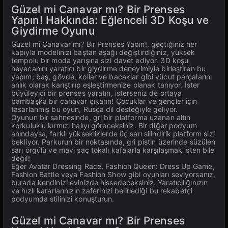
Güzel mi Canavar mı? Bir Prenses
Yapın! Hakkında: Eğlenceli 3D Koşu ve
Giydirme Oyunu
Güzel mi Canavar mı? Bir Prenses Yapın!, geçtiğiniz her
kapıyla modelinizi baştan aşağı değiştirdiğiniz, yüksek
tempolu bir moda yarışına sizi davet ediyor. 3D koşu
heyecanını yaratıcı bir giydirme deneyimiyle birleştiren bu
yapım; baş, gövde, kollar ve bacaklar gibi vücut parçalarını
anlık olarak karıştırıp eşleştirmenize olanak tanıyor. İster
büyüleyici bir prenses yaratın, isterseniz de ortaya
bambaşka bir canavar çıkarın! Çocuklar ve gençler için
tasarlanmış bu oyun, Rusça dil desteğiyle geliyor.
Oyunun bir sahnesinde, gri bir platforma uzanan altın
korkuluklu kırmızı halıyı göreceksiniz. Bir diğer podyum
anındaysa, farklı yüksekliklerde üç sarı silindirik platform sizi
bekliyor. Parkurun bir noktasında, gri pistin üzerinde süzülen
sarı örgülü ve mavi saç tokalı kafalarla karşılaşmak işten bile
değil!
Eğer Avatar Dressing Race, Fashion Queen: Dress Up Game,
Fashion Battle veya Fashion Show gibi oyunları seviyorsanız,
burada kendinizi evinizde hissedeceksiniz. Yaratıcılığınızın
ve hızlı kararlarınızın zaferinizi belirlediği bu rekabetçi
podyumda stilinizi konuşturun.
Güzel mi Canavar mı? Bir Prenses