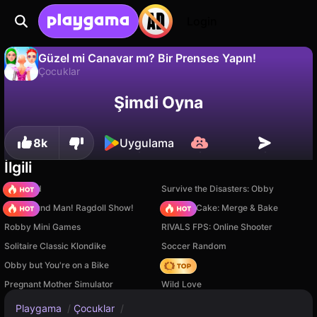
Login
Güzel mi Canavar mı? Bir Prenses Yapın!
Çocuklar
Hayır
Kaydet
İlerlemeyi kaydet!
Güzel mi Canavar mı? Bir Prenses Yapın!, Eccentric Studio tarafından yapılmış ücretsiz bir çocuklar oyunudur. Playgama'da oyna.
Şimdi Oyna
8k
Uygulama
İlgili
TB World
Survive the Disasters: Obby
Playground Man! Ragdoll Show!
Piece of Cake: Merge & Bake
Robby Mini Games
RIVALS FPS: Online Shooter
Solitaire Classic Klondike
Soccer Random
Obby but You're on a Bike
Hedgies
Pregnant Mother Simulator
Wild Love
Playgama
/
Çocuklar
/