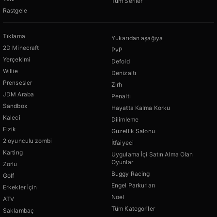
Tüm Seriler
Rastgele
Tıklama
Yukarıdan aşağıya
2D Minecraft
PvP
Yerçekimi
Defold
Willie
Denizaltı
Prensesler
Zırh
JDM Araba
Penaltı
Sandbox
Hayatta Kalma Korku
Kaleci
Dilimleme
Fizik
Güzellik Salonu
2 oyunculu zombi
İtfaiyeci
Karting
Uygulama İçi Satın Alma Olan
Oyunlar
Zorlu
Buggy Racing
Golf
Engel Parkurları
Erkekler İçin
Noel
ATV
Tüm Kategoriler
Saklambaç