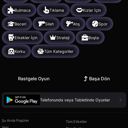
Bulmaca
Tıklama
Kızlar İçin
Beceri
Silah
Atış
Spor
Erkekler İçin
Strateji
Boşta
Korku
Tüm Kategoriler
Rastgele Oyun
Başa Dön
Telefonunda veya Tabletinde Oyunlar
Şu Anda Popüler
Tüm Etiketler
Yeni