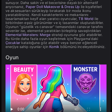
sunuyor. Daha sakin ve el becerisine dayalı bir alternatif
arıyorsanız,
Paper Doll Makeover & Dress Up
ile kıyafetleri
ve aksesuarları sürükleyip bırakarak bir moda ikonu
yaratabilirsiniz. Kendi karakterlerini ve mekanlarını
tasarlamaktan keyif alan yaratıcı oyuncular,
TB World
ile
birbirinden eşsiz görünümler ve iç tasarımlar oluşturabilirler.
Oyunun "güzellik vs canavar" temasındaki canavar tarafını
sevenler ise, elementel yaratıkları birleştirip savaştırdıkları
Elemental Monsters: Merge
strateji oyununa göz atabilirler.
Bu türde daha fazla oyun keşfetmek için Playgama'daki
Çocuklar
kataloğuna göz atabilir veya benzer eğlenceli
enerjiye sahip oyunlar için
Komik
bölümünü inceleyebilirsiniz.
Oyun