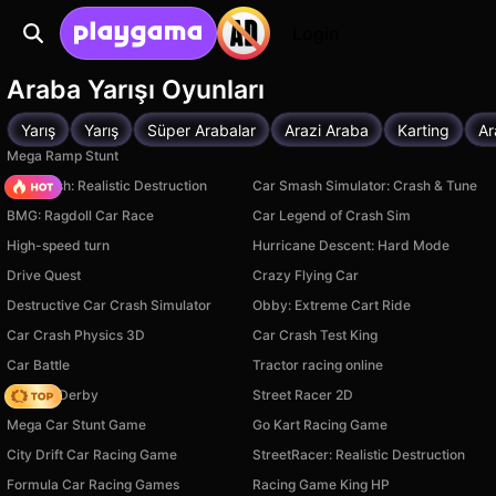
Login
Araba Yarışı Oyunları
Yarış
Yarış
Süper Arabalar
Arazi Araba
Karting
Ar
Mega Ramp Stunt
Car Crush: Realistic Destruction
Car Smash Simulator: Crash & Tune
BMG: Ragdoll Car Race
Car Legend of Crash Sim
High-speed turn
Hurricane Descent: Hard Mode
Drive Quest
Crazy Flying Car
Destructive Car Crash Simulator
Obby: Extreme Cart Ride
Car Crash Physics 3D
Car Crash Test King
Car Battle
Tractor racing online
Zombie Derby
Street Racer 2D
Mega Car Stunt Game
Go Kart Racing Game
City Drift Car Racing Game
StreetRacer: Realistic Destruction
Formula Car Racing Games
Racing Game King HP