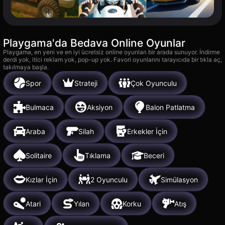
Playgama'da Bedava Online Oyunlar
Playgama, en yeni ve en iyi ücretsiz online oyunları bir arada sunuyor. İndirme
derdi yok, itici reklam yok, pop-up yok. Favori oyunlarını tarayıcıda bir tıkla aç,
takılmaya başla.
Spor
Strateji
Çok Oyunculu
Bulmaca
Aksiyon
Balon Patlatma
Araba
Silah
Erkekler İçin
Solitaire
Tıklama
Beceri
Kızlar İçin
2 Oyunculu
Simülasyon
Atari
Yılan
Korku
Atış