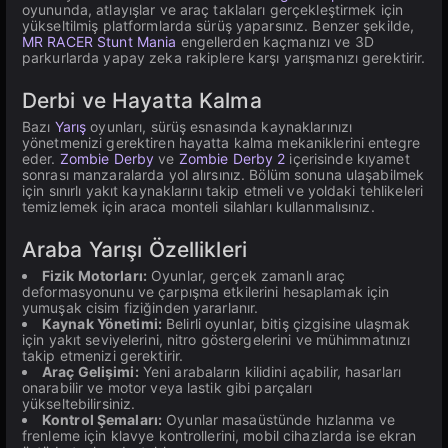
oyununda, atlayışlar ve araç taklaları gerçekleştirmek için
yükseltilmiş platformlarda sürüş yaparsınız. Benzer şekilde,
MR RACER Stunt Mania
engellerden kaçmanızı ve 3D
parkurlarda yapay zeka rakiplere karşı yarışmanızı gerektirir.
Derbi ve Hayatta Kalma
Bazı
Yarış
oyunları, sürüş esnasında kaynaklarınızı
yönetmenizi gerektiren hayatta kalma mekaniklerini entegre
eder.
Zombie Derby
ve
Zombie Derby 2
içerisinde kıyamet
sonrası manzaralarda yol alırsınız. Bölüm sonuna ulaşabilmek
için sınırlı yakıt kaynaklarını takip etmeli ve yoldaki tehlikeleri
temizlemek için araca monteli silahları kullanmalısınız.
Araba Yarışı Özellikleri
Fizik Motorları:
Oyunlar, gerçek zamanlı araç
deformasyonunu ve çarpışma etkilerini hesaplamak için
yumuşak cisim fiziğinden yararlanır.
Kaynak Yönetimi:
Belirli oyunlar, bitiş çizgisine ulaşmak
için yakıt seviyelerini, nitro göstergelerini ve mühimmatınızı
takip etmenizi gerektirir.
Araç Gelişimi:
Yeni arabaların kilidini açabilir, hasarları
onarabilir ve motor veya lastik gibi parçaları
yükseltebilirsiniz.
Kontrol Şemaları:
Oyunlar masaüstünde hızlanma ve
frenleme için klavye kontrollerini, mobil cihazlarda ise ekran