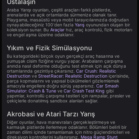
Ustalaşın
Araba Yarışı oyunları, çeşitli araçları farklı pistlerde,
arenalarda ve açık ortamlarda sürmenize olanak tanır.
Playgama, masaüstü veya mobil tarayıcılarınızda doğrudan
oynayabileceğiniz 100'den fazla
Yarış
oyunundan oluşan bir
koleksiyon sunar. Bu
Araçlar
hız, araç kontrolü, fizik motorları
ve engel aşma üzerine odaklanır.
Yıkım ve Fizik Simülasyonu
Bu kategorideki birçok oyun gerçekçi araç hasarına ve
yumuşak cisim fiziğine vurgu yapar. Arabaların çarpışma
anında nasıl deforme olduğunu test etmek için açık dünya
ortamlarında gezintiye çıkarsınız.
Car Crush: Realistic
Destruction
ve
StreetRacer: Realistic Destruction
içerisinde,
parça kopmalarını ve yapısal bükülmeleri gözlemlemek
amacıyla engellere doğru sürüş yaparsınız.
Car Smash
Simulator: Crash & Tune
ve
Car Crash Test King
gibi
yapımlar, kontrollü çarpışma testleri için rampalar, presler ve
çekiçlerle donatılmış sandbox alanları sağlar.
Akrobasi ve Atari Tarzı Yarış
Diğer oyunlar, hava manevraları gerçekleştirmeye ve
karmaşık pistlerde ilerlemeye odaklanır. Bölümleri belirli bir
zaman dilimi içinde tamamlamak için nitro güçlendiricileri ve
direksiyon kontrollerini kullanırsınız.
Mega Ramp Stunt