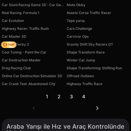
Car Stunt Racing Game 3D : Car Games
Moto Obby
Real Racing. Formula 1
Asseto Corsa Traffic Racer
Car Evolution
Tepe yarışı
Highway Racer: Traffic Rush
Cars Challenge
Car Master 3D
Carvivor Ops
Zombie Derby 2
Gravity Shift Sky Racers GT
Cool Tuning - Paint the Car
Shape Transform Race
Car Destruction Master
Winter Car Jump
Drag Racing Club
Shape Transforming: Shifting Run
Online Car Destruction Simulator 3D
Offroad Outlaws
Car Crash Test: Abandoned City
Highway Traffic Race
1
2
3
4
Araba Yarışı ile Hız ve Araç Kontrolünde