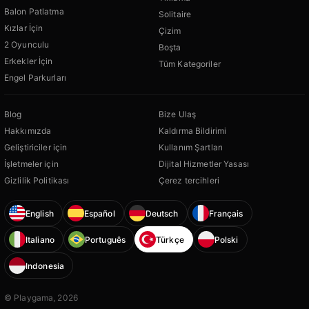
Balon Patlatma
Solitaire
Kızlar İçin
Çizim
2 Oyunculu
Boşta
Erkekler İçin
Tüm Kategoriler
Engel Parkurları
Blog
Bize Ulaş
Hakkımızda
Kaldırma Bildirimi
Geliştiriciler için
Kullanım Şartları
İşletmeler için
Dijital Hizmetler Yasası
Gizlilik Politikası
Çerez tercihleri
English
Español
Deutsch
Français
Italiano
Português
Türkçe
Polski
Indonesia
© Playgama, 2026