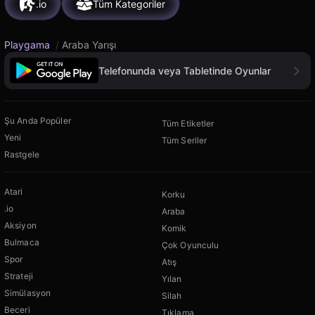
.io
Tüm Kategoriler
Playgama
/
Araba Yarışı
Telefonunda veya Tabletinde Oyunlar
Şu Anda Popüler
Tüm Etiketler
Yeni
Tüm Seriler
Rastgele
Atari
Korku
.io
Araba
Aksiyon
Komik
Bulmaca
Çok Oyunculu
Spor
Atış
Strateji
Yılan
Simülasyon
Silah
Beceri
Tıklama