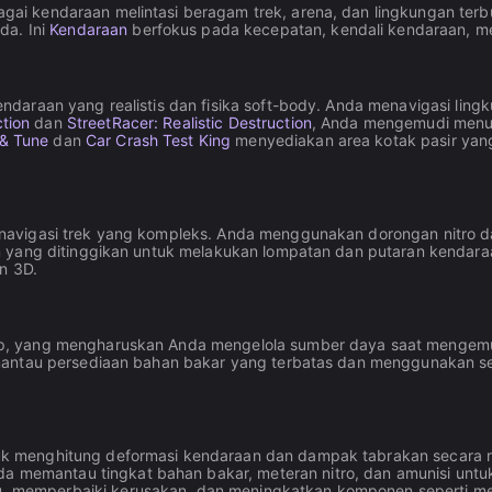
ai kendaraan melintasi beragam trek, arena, dan lingkungan te
da. Ini
Kendaraan
berfokus pada kecepatan, kendali kendaraan, mesi
daraan yang realistis dan fisika soft-body. Anda menavigasi lin
ction
dan
StreetRacer: Realistic Destruction
, Anda mengemudi menuj
 & Tune
dan
Car Crash Test King
menyediakan area kotak pasir yang 
avigasi trek yang kompleks. Anda menggunakan dorongan nitro dan
m yang ditinggikan untuk melakukan lompatan dan putaran kendara
n 3D.
p, yang mengharuskan Anda mengelola sumber daya saat mengem
mantau persediaan bahan bakar yang terbatas dan menggunakan se
k menghitung deformasi kendaraan dan dampak tabrakan secara r
 memantau tingkat bahan bakar, meteran nitro, dan amunisi untuk 
 memperbaiki kerusakan, dan meningkatkan komponen seperti mes