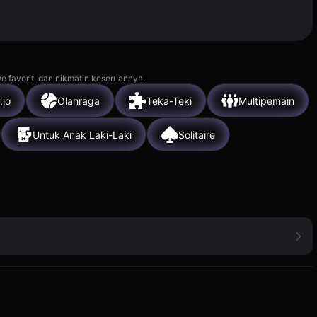
e favorit, dan nikmatin keseruannya.
.io
Olahraga
Teka-Teki
Multipemain
Untuk Anak Laki-Laki
Solitaire