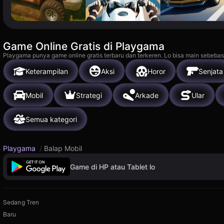
Game Online Gratis di Playgama
Playgama punya game online gratis terbaru dan terkeren. Lo bisa main sebebas
Keterampilan
Aksi
Horor
Senjata
Mobil
Strategi
Arkade
Ular
Semua kategori
Playgama
/
Balap Mobil
Game di HP atau Tablet lo
Sedang Tren
Baru