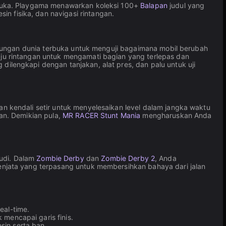
rbuka. Playgama menawarkan koleksi 100+
Balapan
judul yang
n fisika, dan navigasi rintangan.
gkungan dunia terbuka untuk menguji bagaimana mobil berubah
u rintangan untuk mengamati bagian yang terlepas dan
dilengkapi dengan tanjakan, alat pres, dan palu untuk uji
 kendali setir untuk menyelesaikan level dalam jangka waktu
an. Demikian pula,
MR RACER Stunt Mania
mengharuskan Anda
udi. Dalam
Zombie Derby
dan
Zombie Derby 2
, Anda
njata yang terpasang untuk membersihkan bahaya dari jalan
eal-time.
mencapai garis finis.
in serta ban.