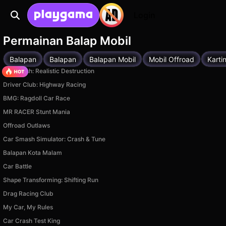
Login
Permainan Balap Mobil
Balapan
Balapan
Balapan Mobil
Mobil Offroad
Karti
Car Crush: Realistic Destruction
Driver Club: Highway Racing
BMG: Ragdoll Car Race
MR RACER Stunt Mania
Offroad Outlaws
Car Smash Simulator: Crash & Tune
Balapan Kota Malam
Car Battle
Shape Transforming: Shifting Run
Drag Racing Club
My Car, My Rules
Car Crash Test King