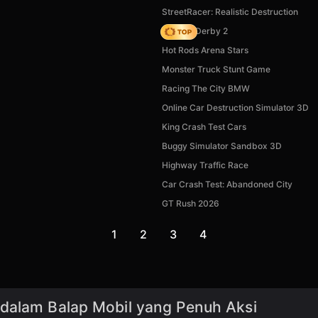
StreetRacer: Realistic Destruction
Zombie Derby 2
Hot Rods Arena Stars
Monster Truck Stunt Game
Racing The City BMW
Online Car Destruction Simulator 3D
King Crash Test Cars
Buggy Simulator Sandbox 3D
Highway Traffic Race
Car Crash Test: Abandoned City
GT Rush 2026
1
2
3
4
 dalam Balap Mobil yang Penuh Aksi