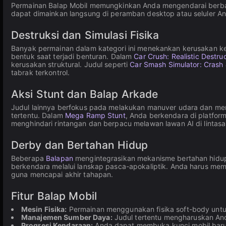
Permainan Balap Mobil memungkinkan Anda mengendarai berbag
dapat dimainkan langsung di peramban desktop atau seluler An
Destruksi dan Simulasi Fisika
Banyak permainan dalam kategori ini menekankan kerusakan ken
bentuk saat terjadi benturan. Dalam
Car Crush: Realistic Destru
kerusakan struktural. Judul seperti
Car Smash Simulator: Crash
tabrak terkontrol.
Aksi Stunt dan Balap Arkade
Judul lainnya berfokus pada melakukan manuver udara dan men
tertentu. Dalam
Mega Ramp Stunt
, Anda berkendara di platfor
menghindari rintangan dan berpacu melawan lawan AI di lintasa
Derby dan Bertahan Hidup
Beberapa
Balapan
mengintegrasikan mekanisme bertahan hidu
berkendara melalui lanskap pasca-apokaliptik. Anda harus me
guna mencapai akhir tahapan.
Fitur Balap Mobil
Mesin Fisika:
Permainan menggunakan fisika soft-body untu
Manajemen Sumber Daya:
Judul tertentu mengharuskan Anda
Progresi Kendaraan:
Anda dapat membuka kunci mobil baru,