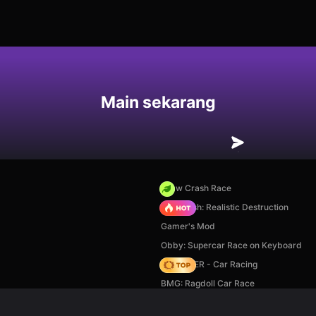
an
Main sekarang
Draw Crash Race
Car Crush: Realistic Destruction
Gamer's Mod
Obby: Supercar Race on Keyboard
MR RACER - Car Racing
BMG: Ragdoll Car Race