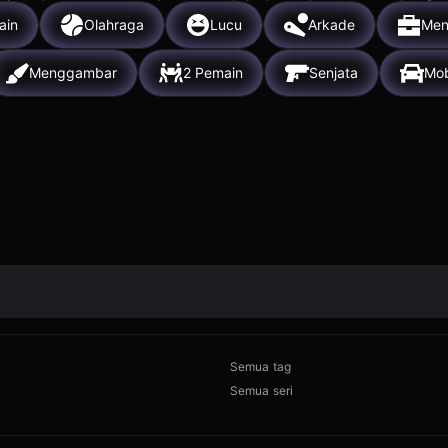
ain
Olahraga
Lucu
Arkade
Men
Menggambar
2 Pemain
Senjata
Mob
Semua tag
Semua seri