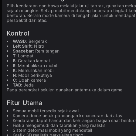
Pilih kendaraan dan bawa melalui jalur uji tabrak, gunakan me
sejauh mungkin. Setiap mobil mendukung beberapa tingkat kehan
benturan. Beralih mode kamera di tengah jalan untuk mendapat
perspektif dari atas.
Kontrol
WASD
: Bergerak
Left Shift
: Nitro
Spacebar
: Rem tangan
T
: Lompat
B
: Gerakan lambat
R
: Membalikkan mobil
K
: Memulihkan mobil
N
: Mobil berikutnya
C
: Ubah kamera
TAB
: Jeda
Pada perangkat seluler, gunakan antarmuka dalam game.
Fitur Utama
Semua mobil tersedia sejak awal
Kamera drone untuk pandangan kehancuran dari atas
Kendaraan dapat hancur dan kehilangan bagian saat bentur
Fisika mengemudi dan tabrakan yang realistis
Sistem deformasi mobil yang mendetail
Grafik 3D realistis berkualitas tinggi