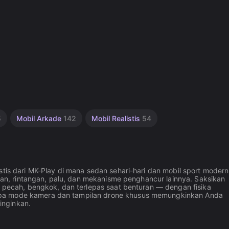
5
Mobil Arkade
142
Mobil Realistis
54
stis dari MK-Play di mana sedan sehari-hari dan mobil sport moder
jakan, rintangan, palu, dan mekanisme penghancur lainnya. Saksikan
an pecah, bengkok, dan terlepas saat benturan — dengan fisika
apa mode kamera dan tampilan drone khusus memungkinkan Anda
inginkan.