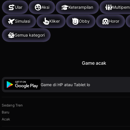
Ular
Aksi
Keterampilan
Multipem
Simulasi
Kliker
Obby
Horor
Semua kategori
Game acak
Game di HP atau Tablet lo
Sedang Tren
Baru
Acak