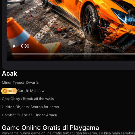
Acak
Miner Tycoon Dwarfs
Race On Cars in Moscow
Cool Obby : Break all the walls
Hidden Objects: Search for Items
Combat Guardian: Under Attack
Game Online Gratis di Playgama
Playgama punya game online gratis terbaru dan terkeren. Lo bisa main sebebas