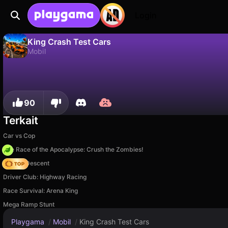
Login
King Crash Test Cars
Mobil
Tidak
Simp
Simpan progresnya!
King Crash Test Cars adalah game mobil gratis oleh MK-Play. Mainkan online di Playgama.
90
Terkait
Car vs Cop
The Race of the Apocalypse: Crush the Zombies!
Deadly Descent
Driver Club: Highway Racing
Race Survival: Arena King
Mega Ramp Stunt
Playgama
/
Mobil
/
King Crash Test Cars