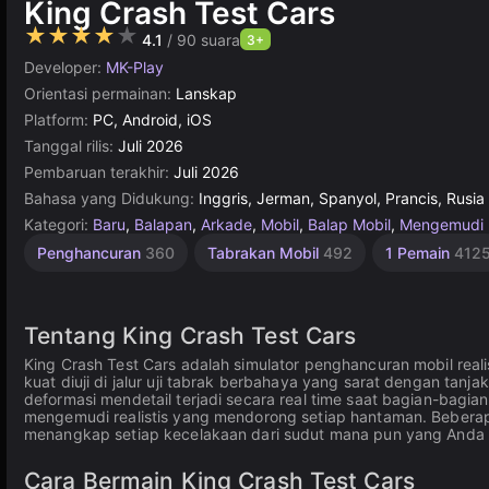
King Crash Test Cars
★★★★★
4.1
/ 90 suara
3+
Developer:
MK-Play
Orientasi permainan:
Lanskap
Platform:
PC, Android, iOS
Tanggal rilis:
Juli 2026
Pembaruan terakhir:
Juli 2026
Bahasa yang Didukung:
Inggris, Jerman, Spanyol, Prancis, Rusia
Kategori:
Baru
,
Balapan
,
Arkade
,
Mobil
,
Balap Mobil
,
Mengemudi
Penghancuran
360
Tabrakan Mobil
492
1 Pemain
412
Tentang King Crash Test Cars
King Crash Test Cars adalah simulator penghancuran mobil reali
kuat diuji di jalur uji tabrak berbahaya yang sarat dengan tan
deformasi mendetail terjadi secara real time saat bagian-bagi
mengemudi realistis yang mendorong setiap hantaman. Beber
menangkap setiap kecelakaan dari sudut mana pun yang Anda 
Cara Bermain King Crash Test Cars