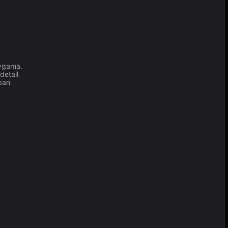
ygama.
detail
pan