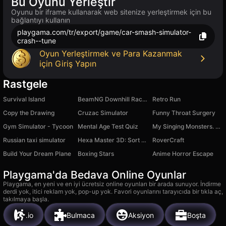
Bu Oyunu Yerleştir
Oyunu bir iframe kullanarak web sitenize yerleştirmek için bu
bağlantıyı kullanın
playgama.com/tr/export/game/car-smash-simulator-
crash--tune
Oyun Yerleştirmek ve Para Kazanmak
için Giriş Yapın
Rastgele
Survival Island
BeamNG Downhill Racing
Retro Run
Copy the Drawing
Cruzac Simulator
Funny Throat Surgery
Gym Simulator - Tycoon
Mental Age Test Quiz
My Singing Monsters. Evolution
Russian taxi simulator
Hexa Master 3D: Sort Puzzle
RoverCraft
Build Your Dream Plane
Boxing Stars
Anime Horror Escape
Playgama'da Bedava Online Oyunlar
Playgama, en yeni ve en iyi ücretsiz online oyunları bir arada sunuyor. İndirme
derdi yok, itici reklam yok, pop-up yok. Favori oyunlarını tarayıcıda bir tıkla aç,
takılmaya başla.
.io
Bulmaca
Aksiyon
Boşta