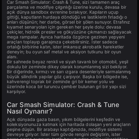
Car Smash Simulator: Crash & Tune, sizi tamamen araç
parçalama ve modifiye çılgınlığı üzerine kurulu, devasa bir
açık dünya sandbox evrenine bırakıyor. Kapıların uçup
gittiği, kaputların hurdaya döndüğü ve lastiklerin fırladığı o
anları düşünün; her darbe, görsel bir şölen sunuyor. Etrafınız
kıyamet senaryoları için gereken her şeyle dolu: devasa
çekiçler, hidrolik presler ve gökyüzüne çıkmanızı sağlayacak
mega rampalar. Ayrıca haritada özgürce gezinen yepyeni
araçları toplayıp garajınıza çekebilirsiniz. İster sadece
ortalığı birbirine katın, ister imkansız akrobatik hareketler
deneyin; bu oyun saf metal ve aksiyon tutkunu bir oyun
alanı.
Bir sahnede beyaz renkli ve siyah tavanlı bir otomobil, yeşil
dokulu bir zeminde dikey olarak konumlanmış sizi bekliyor.
Bir diğerinde, kırmızı ve sarı ızgara desenleriyle sarmalanmış
büyük silindirik yapılar göz çarpıyor. Başka bir bölgede ise,
kahverengi toprak bir zeminde gri bir kemer yolu ve
üzerinde koca bir turuncu çember bulunan gri bir yapı sizi
karşılıyor.
Car Smash Simulator: Crash & Tune
Nasıl Oynanır?
Açık dünyada gaza basın, yıkım bölgelerini keşfedin ve
koleksiyonunuza katmak için haritada dolaşan yeni araçların
peşine düşün. Bir arabayı kaptığınızda, modifiye sistemi
devreye giriyor: İster tüm gövde rengini değiştirin, ister