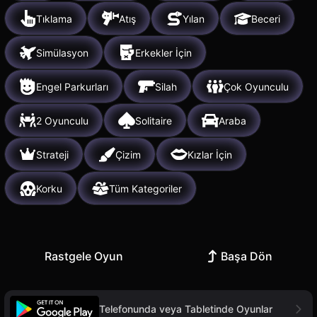
Tıklama
Atış
Yılan
Beceri
Simülasyon
Erkekler İçin
Engel Parkurları
Silah
Çok Oyunculu
2 Oyunculu
Solitaire
Araba
Strateji
Çizim
Kızlar İçin
Korku
Tüm Kategoriler
Rastgele Oyun
Başa Dön
Telefonunda veya Tabletinde Oyunlar