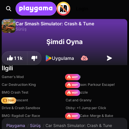
Login
Car Smash Simulator: Crash & Tune
Sürüş
Hayır
Kaydet
İlerlemeyi kaydet!
Car Smash Simulator: Crash & Tune, Ufa102 tarafından yapılmış ücretsiz bir sürüş oyunudur. Playgama'da oyna.
Şimdi Oyna
11k
Uygulama
İlgili
Gamer's Mod
TB World
Car Destruction King
Barry Prison: Parkour Escape!
BMG Crash Test
Arrow Puzzle
Deadly Descent
Cat and Granny
Drive & Crash Sandbox
Obby: +1 Jump per Click
BMG: Ragdoll Car Race
Piece of Cake: Merge & Bake
Playgama
/
Sürüş
/
Car Smash Simulator: Crash & Tune