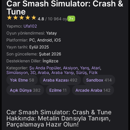
Car Smash Simulator: Crash &
Tune
★★★★★
4.8
/ 10 964 oy
7+
Yapımcı:
Ufa102
Oyun yönlendirmesi:
Yatay
Platformlar:
PC, Android, iOS
Yayın tarihi:
Eylül 2025
Son güncelleme:
Şubat 2026
Desteklenen Diller:
İngilizce
Kategoriler:
Şu Anda Popüler
,
Aksiyon
,
Yarış
,
Atari
,
Simülasyon
,
3D
,
Araba
,
Araba Yarışı
,
Sürüş
,
Fizik
Yok Etme
58
Araba Kazası
492
Sandbox
414
Açık Dünya
382
Ezilme
11
Arcade Araba
142
Car Smash Simulator: Crash & Tune
Hakkında: Metalin Dansıyla Tanışın,
Parçalamaya Hazır Olun!