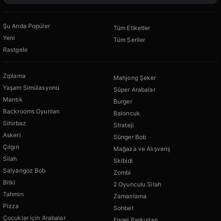
Şu Anda Popüler
Tüm Etiketler
Yeni
Tüm Seriler
Rastgele
Zıplama
Mahjong Şeker
Yaşam Simülasyonu
Süper Arabalar
Mantık
Burger
Backrooms Oyunları
Baloncuk
Sihirbaz
Strateji
Askeri
Sünger Bob
Çılgın
Mağaza ve Alışveriş
Silah
Skibidi
Salyangoz Bob
Zombi
Bitki
2 Oyunculu Silah
Tahmin
Zamanlama
Pizza
Sohbet
Çocuklar için Arabalar
Engel Parkurları