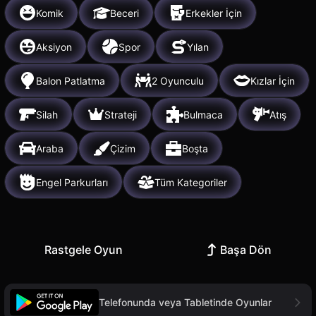
Komik
Beceri
Erkekler İçin
Aksiyon
Spor
Yılan
Balon Patlatma
2 Oyunculu
Kızlar İçin
Silah
Strateji
Bulmaca
Atış
Araba
Çizim
Boşta
Engel Parkurları
Tüm Kategoriler
Rastgele Oyun
Başa Dön
Telefonunda veya Tabletinde Oyunlar