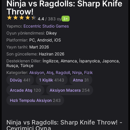
Ninja vs Ragdolls: Sharp Knife
Throw!
★★★★★
4.4
/ 383 oy
3+
Yapımcı:
Eccentric Studio Games
Oyun yönlendirmesi:
Dikey
Platformlar:
PC, Android, iOS
Yayın tarihi:
Mart 2026
Son güncelleme:
Haziran 2026
Desteklenen Diller:
İngilizce, Almanca, İspanyolca, Japonca,
Rusça, Türkçe
Kategoriler:
Aksiyon
,
Atış
,
Ragdoll
,
Ninja
,
Fizik
Dövüş
441
1 Kişilik
4143
Atma
31
Arcade Atış
120
Aksiyon Macera
254
Hızlı Tempolu Aksiyon
243
Ninja vs Ragdolls: Sharp Knife Throw! -
Çevrimiçi Oyna