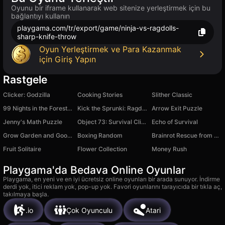
Oyunu bir iframe kullanarak web sitenize yerleştirmek için bu
bağlantıyı kullanın
playgama.com/tr/export/game/ninja-vs-ragdolls-
sharp-knife-throw
Oyun Yerleştirmek ve Para Kazanmak
için Giriş Yapın
Rastgele
Clicker: Godzilla
Cooking Stories
Slither Classic
99 Nights in the Forest Tycoon!
Kick the Sprunki: Ragdoll Playground Sandbox
Arrow Exit Puzzle
Jenny's Math Puzzle
Object 73: Survival Clicker
Echo of Survival
Grow Garden and Goo Goo Gaga Sprunki 3D
Boxing Random
Brainrot Rescue from Lava 3D
Fruit Solitaire
Flower Collection
Money Rush
Playgama'da Bedava Online Oyunlar
Playgama, en yeni ve en iyi ücretsiz online oyunları bir arada sunuyor. İndirme
derdi yok, itici reklam yok, pop-up yok. Favori oyunlarını tarayıcıda bir tıkla aç,
takılmaya başla.
.io
Çok Oyunculu
Atari