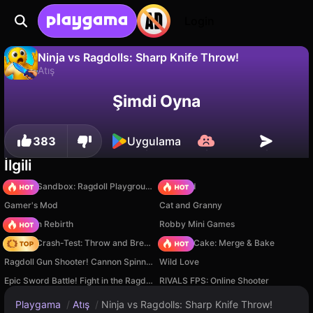
Login
Ninja vs Ragdolls: Sharp Knife Throw!
Atış
Hayır
Kaydet
İlerlemeyi kaydet!
Ninja vs Ragdolls: Sharp Knife Throw!, Eccentric Studio Games tarafından yapılmış ücretsiz bir atış oyunudur. Playgama'da oyna.
Şimdi Oyna
383
Uygulama
İlgili
Sprunki Sandbox: Ragdoll Playground Mode
TB World
Gamer's Mod
Cat and Granny
Stickman Rebirth
Robby Mini Games
Ragdoll Crash-Test: Throw and Break!
Piece of Cake: Merge & Bake
Ragdoll Gun Shooter! Cannon Spinner Playground
Wild Love
Epic Sword Battle! Fight in the Ragdoll Arena!
RIVALS FPS: Online Shooter
Playgama
/
Atış
/
Ninja vs Ragdolls: Sharp Knife Throw!