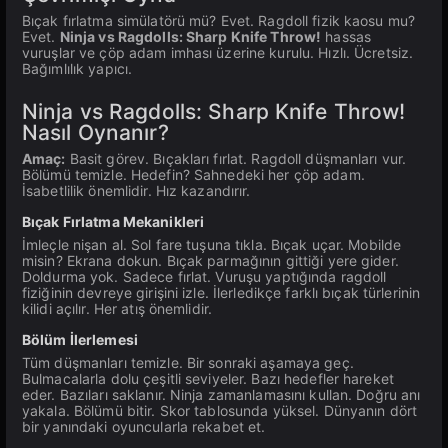
Bıçak fırlatma simülatörü mü? Evet. Ragdoll fizik kaosu mu?
Evet.
Ninja vs Ragdolls: Sharp Knife Throw!
hassas
vuruşlar ve çöp adam imhası üzerine kurulu. Hızlı. Ücretsiz.
Bağımlılık yapıcı.
Ninja vs Ragdolls: Sharp Knife Throw!
Nasıl Oynanır?
Amaç:
Basit görev. Bıçakları fırlat. Ragdoll düşmanları vur.
Bölümü temizle. Hedefin? Sahnedeki her çöp adam.
İsabetlilik önemlidir. Hız kazandırır.
Bıçak Fırlatma Mekanikleri
İmleçle nişan al. Sol fare tuşuna tıkla. Bıçak uçar. Mobilde
misin? Ekrana dokun. Bıçak parmağının gittiği yere gider.
Doldurma yok. Sadece fırlat. Vuruşu yaptığında ragdoll
fiziğinin devreye girişini izle. İlerledikçe farklı bıçak türlerinin
kilidi açılır. Her atış önemlidir.
Bölüm İlerlemesi
Tüm düşmanları temizle. Bir sonraki aşamaya geç.
Bulmacalarla dolu çeşitli seviyeler. Bazı hedefler hareket
eder. Bazıları saklanır. Ninja zamanlamasını kullan. Doğru anı
yakala. Bölümü bitir. Skor tablosunda yüksel. Dünyanın dört
bir yanındaki oyuncularla rekabet et.