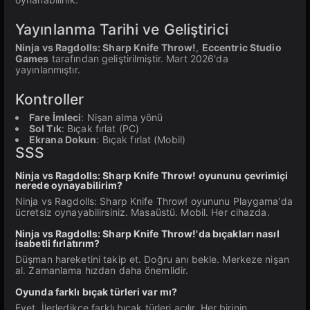
Yayınlanma Tarihi ve Geliştirici
Ninja vs Ragdolls: Sharp Knife Throw!
,
Eccentric Studio
Games
tarafından geliştirilmiştir. Mart 2026'da
yayınlanmıştır.
Kontroller
Fare İmleci
: Nişan alma yönü
Sol Tık
: Bıçak fırlat (PC)
Ekrana Dokun
: Bıçak fırlat (Mobil)
SSS
Ninja vs Ragdolls: Sharp Knife Throw! oyununu çevrimiçi
nerede oynayabilirim?
Ninja vs Ragdolls: Sharp Knife Throw! oyununu Playgama'da
ücretsiz oynayabilirsiniz. Masaüstü. Mobil. Her cihazda.
Ninja vs Ragdolls: Sharp Knife Throw!'da bıçakları nasıl
isabetli fırlatırım?
Düşman hareketini takip et. Doğru anı bekle. Merkeze nişan
al. Zamanlama hızdan daha önemlidir.
Oyunda farklı bıçak türleri var mı?
Evet. İlerledikçe farklı bıçak türleri açılır. Her birinin