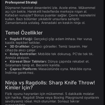
Profesyonel Strateji
Düşmanın hareket desenlerini izle. Acele etme. Mükemmel
açı için bekle. Hareketli hedeflerde merkeze nişan al.
Kafadan vuruşlar? Bonus puanlar sağlar. Çevre nesnelerini
kullan. Bazı bölümler yıkılabilir unsurlara sahiptir.
Zamanlamada ustalaş. Arenadaki en keskin ninja ol.
Temel Özellikler
Ragdoll Fiziği:
Gerçekçi çöp adam imhası. Her vuruş
kaotik tepkileri tetikler.
3D Grafikler:
Çarpıcı görseller. Temiz tasarım. Her
cihazda akıcı çalışır.
Kolay Kontroller:
Mobilde tek dokunuş. PC'de tek tık.
Anında aksiyon.
Küresel Skor Tabloları:
Dünya çapında rekabet et.
Sıralamanı takip et. Becerini kanıtla.
Çapraz Platform:
Masaüstünde oyna. Mobilde oyna.
İndirme gerekmez.
Ninja vs Ragdolls: Sharp Knife Throw!
Kimler İçin?
Fizik oyunu hayranları için mükemmel. 5 dakikalık molalar
için harika. Ragdoll Show veya Boxing Playground oyunlarını
sevdiyseniz ideal. Hızlı oturumlar. Sonsuz tekrar
oynanabilirlik.