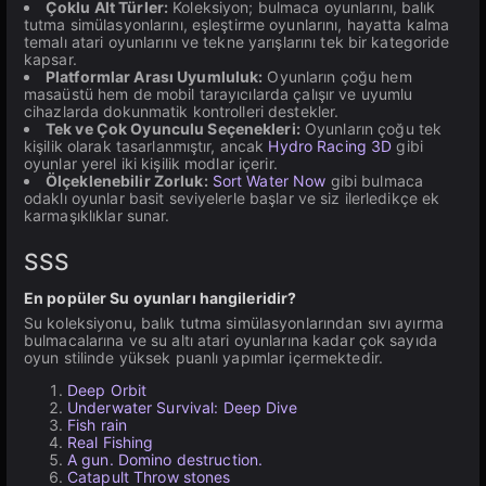
Çoklu Alt Türler:
Koleksiyon; bulmaca oyunlarını, balık
tutma simülasyonlarını, eşleştirme oyunlarını, hayatta kalma
temalı atari oyunlarını ve tekne yarışlarını tek bir kategoride
kapsar.
Platformlar Arası Uyumluluk:
Oyunların çoğu hem
masaüstü hem de mobil tarayıcılarda çalışır ve uyumlu
cihazlarda dokunmatik kontrolleri destekler.
Tek ve Çok Oyunculu Seçenekleri:
Oyunların çoğu tek
kişilik olarak tasarlanmıştır, ancak
Hydro Racing 3D
gibi
oyunlar yerel iki kişilik modlar içerir.
Ölçeklenebilir Zorluk:
Sort Water Now
gibi bulmaca
odaklı oyunlar basit seviyelerle başlar ve siz ilerledikçe ek
karmaşıklıklar sunar.
SSS
En popüler Su oyunları hangileridir?
Su koleksiyonu, balık tutma simülasyonlarından sıvı ayırma
bulmacalarına ve su altı atari oyunlarına kadar çok sayıda
oyun stilinde yüksek puanlı yapımlar içermektedir.
Deep Orbit
Underwater Survival: Deep Dive
Fish rain
Real Fishing
A gun. Domino destruction.
Catapult Throw stones