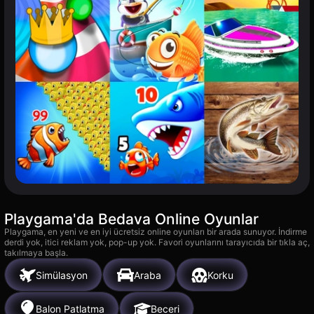
Playgama'da Bedava Online Oyunlar
Playgama, en yeni ve en iyi ücretsiz online oyunları bir arada sunuyor. İndirme
derdi yok, itici reklam yok, pop-up yok. Favori oyunlarını tarayıcıda bir tıkla aç,
takılmaya başla.
Simülasyon
Araba
Korku
Balon Patlatma
Beceri