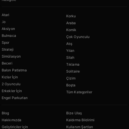
Atari
Korku
.io
Araba
Aksiyon
Komik
Bulmaca
Çok Oyunculu
Spor
Atış
Strateji
Yılan
Simülasyon
Silah
Beceri
Tıklama
Balon Patlatma
Solitaire
Kızlar İçin
Çizim
2 Oyunculu
Boşta
Erkekler İçin
Tüm Kategoriler
Engel Parkurları
Blog
Bize Ulaş
Hakkımızda
Kaldırma Bildirimi
Geliştiriciler için
Kullanım Şartları