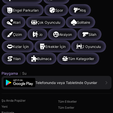
Engel Parkurları
Spor
Atış
Atari
Çok Oyunculu
Solitaire
Çizim
.io
Aksiyon
Silah
Kızlar İçin
Erkekler İçin
2 Oyunculu
Yılan
Bulmaca
Tüm Kategoriler
Playgama
/
Su
Telefonunda veya Tabletinde Oyunlar
Şu Anda Popüler
Tüm Etiketler
Yeni
Tüm Seriler
Rastgele