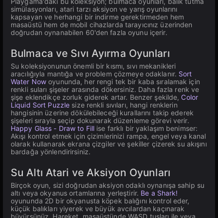
Playgama'daki bu koleksiyon; bulmaca oyunları, balık tutma
simülasyonları, atari tarzı aksiyon ve yarış oyunlarını
kapsayan ve herhangi bir indirme gerektirmeden hem
masaüstü hem de mobil cihazlarda tarayıcınız üzerinden
doğrudan oynanabilen 60'den fazla oyunu içerir.
Bulmaca ve Sıvı Ayırma Oyunları
Su koleksiyonunun önemli bir kısmı, sıvı mekanikleri
aracılığıyla mantığa ve problem çözmeye odaklanır.
Sort
Water Now
oyununda, her rengi tek bir kaba sıralamak için
renkli suları şişeler arasında dökersiniz. Daha fazla renk ve
şişe eklendikçe zorluk giderek artar. Benzer şekilde,
Color
Liquid Sort Puzzle
size renkli sıvıları, hangi renklerin
hangisinin üzerine dökülebileceği kurallarını takip ederek
şişeleri sırayla seçip dokunarak düzenleme görevi verir.
Happy Glass - Draw to Fill
ise farklı bir yaklaşım benimser:
Akışı kontrol etmek için çizimlerinizi rampa, engel veya kanal
olarak kullanarak ekrana çizgiler ve şekiller çizerek su akışını
bardağa yönlendirirsiniz.
Su Altı Atari ve Aksiyon Oyunları
Birçok oyun, sizi doğrudan aksiyon odaklı oynanışa sahip su
altı veya okyanus ortamlarına yerleştirir.
Be a Shark!
oyununda 2D bir okyanusta köpek balığını kontrol eder,
küçük balıkları yiyerek ve büyük avcılardan kaçınarak
büyürsünüz. Hareket, masaüstünde WASD tuşları ile veya