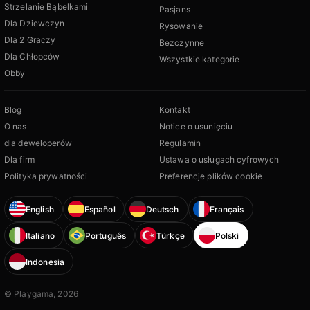
Strzelanie Bąbelkami
Pasjans
Dla Dziewczyn
Rysowanie
Dla 2 Graczy
Bezczynne
Dla Chłopców
Wszystkie kategorie
Obby
Blog
Kontakt
O nas
Notice o usunięciu
dla deweloperów
Regulamin
Dla firm
Ustawa o usługach cyfrowych
Polityka prywatności
Preferencje plików cookie
English
Español
Deutsch
Français
Italiano
Português
Türkçe
Polski
Indonesia
© Playgama, 2026