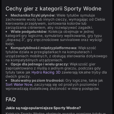
Cechy gier z kategorii Sporty Wodne
Mechanika fizyki płynów:
Wiele tytułów symuluje
zachowanie wody lub innych cieczy, wymagając od Ciebie
kierowania przepływem, sortowania kolorów lub
zarządzania ciśnieniem, aby rozwiązywać zagadki.
Wiele podgatunków:
Kolekcja obejmuje w jednej
kategorii gry logiczne, symulatory wędkowania, gry typu
„dopasuj 3”, gry zręcznościowe survivalowe oraz wyścigi
łodzi.
Kompatybilność międzyplatformowa:
Większość
tytułów działa w przeglądarkach na komputerach i
urządzeniach mobilnych, z obsługą sterowania dotykowego
na kompatybilnych urządzeniach.
Opcje dla jednego i wielu graczy:
Większość gier
zaprojektowano z myślą o jednym graczu, podczas gdy
tytuły takie jak
Hydro Racing 3D
zawierają lokalne tryby dla
dwóch graczy.
Skalowalny poziom trudności:
Gry logiczne, takie jak
Sort Water Now
, zaczynają się od prostych poziomów i
wprowadzają dodatkową złożoność w miarę postępów.
FAQ
Jakie są najpopularniejsze Sporty Wodne?
Kolekcja Sporty Wodne obejmuje wysoko oceniane tytuły w