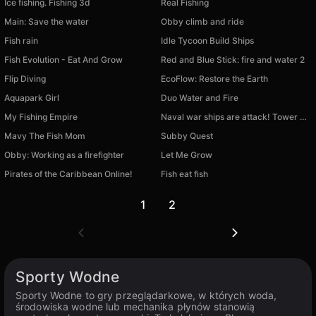
Ice fishing. Fishing 3d
Real Fishing
Main: Save the water
Obby climb and ride
Fish rain
Idle Tycoon Build Ships
Fish Evolution - Eat And Grow
Red and Blue Stick: fire and water 2
Flip Diving
EcoFlow: Restore the Earth
Aquapark Girl
Duo Water and Fire
My Fishing Empire
Naval war ships are attack! Tower base defense
Mavy The Fish Mom
Subby Quest
Obby: Working as a firefighter
Let Me Grow
Pirates of the Caribbean Online!
Fish eat fish
1
2
Sporty Wodne
Sporty Wodne to gry przeglądarkowe, w których woda,
środowiska wodne lub mechanika płynów stanowią