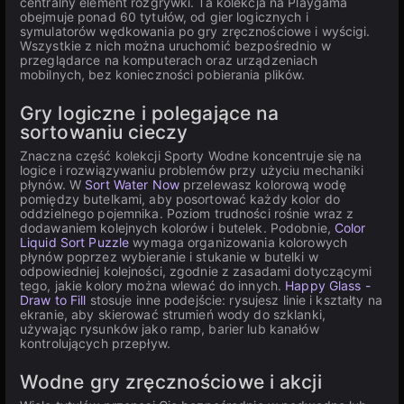
centralny element rozgrywki. Ta kolekcja na Playgama
obejmuje ponad 60 tytułów, od gier logicznych i
symulatorów wędkowania po gry zręcznościowe i wyścigi.
Wszystkie z nich można uruchomić bezpośrednio w
przeglądarce na komputerach oraz urządzeniach
mobilnych, bez konieczności pobierania plików.
Gry logiczne i polegające na
sortowaniu cieczy
Znaczna część kolekcji Sporty Wodne koncentruje się na
logice i rozwiązywaniu problemów przy użyciu mechaniki
płynów. W
Sort Water Now
przelewasz kolorową wodę
pomiędzy butelkami, aby posortować każdy kolor do
oddzielnego pojemnika. Poziom trudności rośnie wraz z
dodawaniem kolejnych kolorów i butelek. Podobnie,
Color
Liquid Sort Puzzle
wymaga organizowania kolorowych
płynów poprzez wybieranie i stukanie w butelki w
odpowiedniej kolejności, zgodnie z zasadami dotyczącymi
tego, jakie kolory można wlewać do innych.
Happy Glass -
Draw to Fill
stosuje inne podejście: rysujesz linie i kształty na
ekranie, aby skierować strumień wody do szklanki,
używając rysunków jako ramp, barier lub kanałów
kontrolujących przepływ.
Wodne gry zręcznościowe i akcji