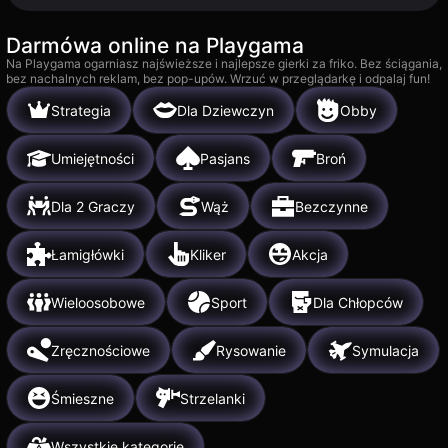
Darmówa online na Playgama
Na Playgama ogarniasz najświeższe i najlepsze gierki za friko. Bez ściągania,
bez nachalnych reklam, bez pop-upów. Wrzuć w przeglądarkę i odpalaj fun!
Strategia
Dla Dziewczyn
Obby
Umiejętności
Pasjans
Broń
Dla 2 Graczy
Wąż
Bezczynne
Łamigłówki
Kliker
Akcja
Wieloosobowe
Sport
Dla Chłopców
Zręcznościowe
Rysowanie
Symulacja
Śmieszne
Strzelanki
Wszystkie kategorie