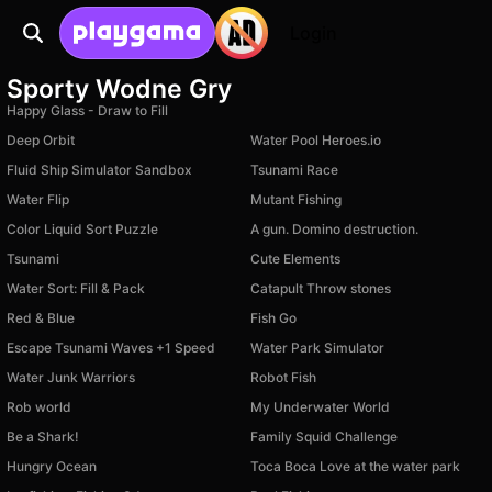
Login
Sporty Wodne Gry
Happy Glass - Draw to Fill
Deep Orbit
Water Pool Heroes.io
Fluid Ship Simulator Sandbox
Tsunami Race
Water Flip
Mutant Fishing
Color Liquid Sort Puzzle
A gun. Domino destruction.
Tsunami
Cute Elements
Water Sort: Fill & Pack
Catapult Throw stones
Red & Blue
Fish Go
Escape Tsunami Waves +1 Speed
Water Park Simulator
Water Junk Warriors
Robot Fish
Rob world
My Underwater World
Be a Shark!
Family Squid Challenge
Hungry Ocean
Toca Boca Love at the water park