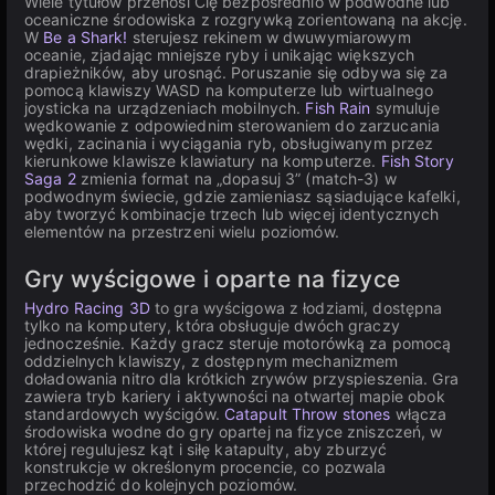
Wiele tytułów przenosi Cię bezpośrednio w podwodne lub
oceaniczne środowiska z rozgrywką zorientowaną na akcję.
W
Be a Shark!
sterujesz rekinem w dwuwymiarowym
oceanie, zjadając mniejsze ryby i unikając większych
drapieżników, aby urosnąć. Poruszanie się odbywa się za
pomocą klawiszy WASD na komputerze lub wirtualnego
joysticka na urządzeniach mobilnych.
Fish Rain
symuluje
wędkowanie z odpowiednim sterowaniem do zarzucania
wędki, zacinania i wyciągania ryb, obsługiwanym przez
kierunkowe klawisze klawiatury na komputerze.
Fish Story
Saga 2
zmienia format na „dopasuj 3” (match-3) w
podwodnym świecie, gdzie zamieniasz sąsiadujące kafelki,
aby tworzyć kombinacje trzech lub więcej identycznych
elementów na przestrzeni wielu poziomów.
Gry wyścigowe i oparte na fizyce
Hydro Racing 3D
to gra wyścigowa z łodziami, dostępna
tylko na komputery, która obsługuje dwóch graczy
jednocześnie. Każdy gracz steruje motorówką za pomocą
oddzielnych klawiszy, z dostępnym mechanizmem
doładowania nitro dla krótkich zrywów przyspieszenia. Gra
zawiera tryb kariery i aktywności na otwartej mapie obok
standardowych wyścigów.
Catapult Throw stones
włącza
środowiska wodne do gry opartej na fizyce zniszczeń, w
której regulujesz kąt i siłę katapulty, aby zburzyć
konstrukcje w określonym procencie, co pozwala
przechodzić do kolejnych poziomów.