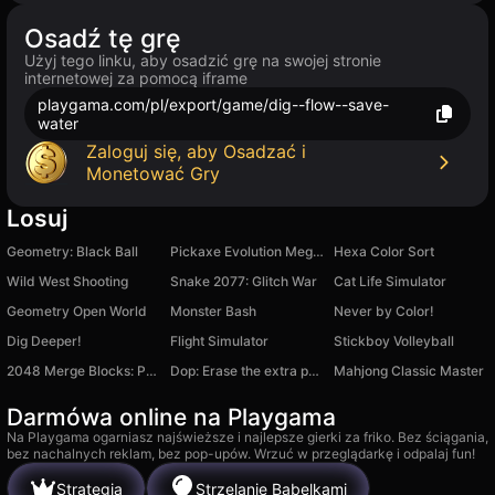
Osadź tę grę
Użyj tego linku, aby osadzić grę na swojej stronie
internetowej za pomocą iframe
playgama.com/pl/export/game/dig--flow--save-
water
Zaloguj się, aby Osadzać i
Monetować Gry
Losuj
Geometry: Black Ball
Pickaxe Evolution Mega Clicker
Hexa Color Sort
Wild West Shooting
Snake 2077: Glitch War
Cat Life Simulator
Geometry Open World
Monster Bash
Never by Color!
Dig Deeper!
Flight Simulator
Stickboy Volleyball
2048 Merge Blocks: Physics
Dop: Erase the extra part
Mahjong Classic Master
Darmówa online na Playgama
Na Playgama ogarniasz najświeższe i najlepsze gierki za friko. Bez ściągania,
bez nachalnych reklam, bez pop-upów. Wrzuć w przeglądarkę i odpalaj fun!
Strategia
Strzelanie Bąbelkami