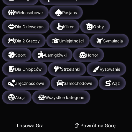
Wieloosobowe
Pasjans
Dla Dziewczyn
Kliker
Obby
Dla 2 Graczy
Umiejętności
Symulacja
Sport
Łamigłówki
Horror
Dla Chłopców
Strzelanki
Rysowanie
Zręcznościowe
Samochodowe
Wąż
Akcja
Wszystkie kategorie
Losowa Gra
Powrót na Górę