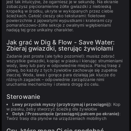
jest tak intuicyjne, że ogarniesz je w sekundę. Na ekranie
zobaczysz pięcioramienne żółte gwiazdki z niebieską
kropelką w środku, ukryte w wykopanych przez ciebie
ścieżkach. Całość cieszy oko teksturami: fioletowe
powierzchnie z jajowatymi wypustkami i kraterami czy
pomarańczowo-żółte sekcje z owalnymi wgłębieniami
nadają tej grze unikalny charakter.
Jak grać w Dig & Flow - Save Water:
Zbieraj gwiazdki, sterując żywiołami
Zadanie jest proste (ale tylko pozornie!): musisz zebrać
wszystkie gwiazdki, kopiąc w piasku i kierując strumieniami
wody, lawy lub pary w odpowiednie miejsca. Planuj trasę z
głową, bo każdy z tych żywiołów zachowuje się zupełnie
inaczej. Woda, lawa i gorąca para działają jak klucze do
różnych zagadek – odpowiednie zarządzanie nimi
uruchamia mechanizmy i otwiera drogę do celu.
Sterowanie
Lewy przycisk myszy (przytrzymaj i przeciągnij)
: Kop
w piasku, żeby stworzyć ścieżkę dla żywiołów
Dotyk / Przesunięcie (przeciągnij palcem po ekranie)
:
Twórz trasy dla płynów na urządzeniach mobilnych
Gry, które mogą Ci się spodobać