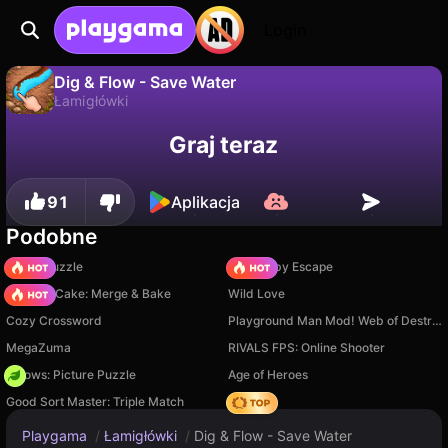
Login
Dig & Flow - Save Water
Łamigłówki
Nie
Zapisz
Zapisz postępy!
Dig & Flow - Save Water to darmowa gra łamigłówki od Mirra Games. Zagraj online na Playgama.
Graj teraz
91
Aplikacja
Podobne
Arrow Puzzle
Your Obby Escape
Piece of Cake: Merge & Bake
Wild Love
Cozy Crossword
Playground Man Mod! Web of Destruction!
MegaZuma
RIVALS FPS: Online Shooter
Arrows: Picture Puzzle
Age of Heroes
Good Sort Master: Triple Match
Hedgies
Playgama
/
Łamigłówki
/
Dig & Flow - Save Water