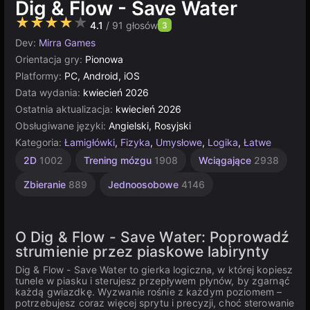
Dig & Flow - Save Water
★★★★★
4.1
/ 91 głosów
3
Dev:
Mirra Games
Orientacja gry:
Pionowa
Platformy:
PC, Android, iOS
Data wydania:
kwiecień 2026
Ostatnia aktualizacja:
kwiecień 2026
Obsługiwane języki:
Angielski, Rosyjski
Kategoria:
Łamigłówki
,
Fizyka
,
Umysłowe
,
Logika
,
Łatwe
2D
1002
Trening mózgu
1908
Wciągające
2938
Zbieranie
889
Jednoosobowe
4146
O Dig & Flow - Save Water: Poprowadź
strumienie przez piaskowe labirynty
Dig & Flow - Save Water to gierka logiczna, w której kopiesz
tunele w piasku i sterujesz przepływem płynów, by zgarnąć
każdą gwiazdkę. Wyzwanie rośnie z każdym poziomem –
potrzebujesz coraz więcej sprytu i precyzji, choć sterowanie