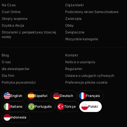
Na Czas
Ciężarówki
Czat Online
Podzielony ekran Samochodowe
Okręty wojenne
Zwierzęta
Szybka Akcja
Obby
Strzelanki z perspektywy trzeciej
Świąteczne
osoby
Wszystkie kategorie
Blog
Kontakt
O nas
Notice o usunięciu
dla deweloperów
Regulamin
Dla firm
Ustawa o usługach cyfrowych
Polityka prywatności
Preferencje plików cookie
English
Español
Deutsch
Français
Italiano
Português
Türkçe
Polski
Indonesia