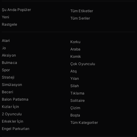
Şu Anda Popüler
Tüm Etiketler
Yeni
Tüm Seriler
Rastgele
Atari
Korku
.io
Araba
Aksiyon
Komik
Bulmaca
Çok Oyunculu
Spor
Atış
Strateji
Yılan
Simülasyon
Silah
Beceri
Tıklama
Balon Patlatma
Solitaire
Kızlar İçin
Çizim
2 Oyunculu
Boşta
Erkekler İçin
Tüm Kategoriler
Engel Parkurları