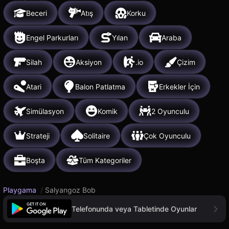
Beceri
Atış
Korku
Engel Parkurları
Yılan
Araba
Silah
Aksiyon
.io
Çizim
Atari
Balon Patlatma
Erkekler İçin
Simülasyon
Komik
2 Oyunculu
Strateji
Solitaire
Çok Oyunculu
Boşta
Tüm Kategoriler
Playgama
/
Salyangoz Bob
Telefonunda veya Tabletinde Oyunlar