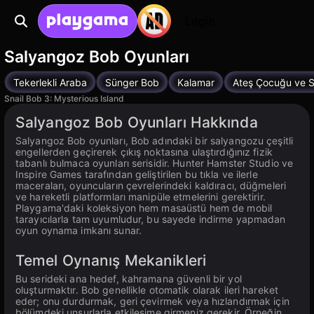
Login
Salyangoz Bob Oyunları
Tekerlekli Araba
Sünger Bob
Kalamar
Ateş Çocuğu ve S
Snail Bob 3: Mysterious Island
Salyangoz Bob Oyunları Hakkında
Salyangoz Bob oyunları, Bob adındaki bir salyangozu çeşitli
engellerden geçirerek çıkış noktasına ulaştırdığınız fizik
tabanlı bulmaca oyunları serisidir. Hunter Hamster Studio ve
Inspire Games tarafından geliştirilen bu tıkla ve ilerle
maceraları, oyuncuların çevrelerindeki kaldıracı, düğmeleri
ve hareketli platformları manipüle etmelerini gerektirir.
Playgama'daki koleksiyon hem masaüstü hem de mobil
tarayıcılarla tam uyumludur, bu sayede indirme yapmadan
oyun oynama imkanı sunar.
Temel Oynanış Mekanikleri
Bu serideki ana hedef, kahramana güvenli bir yol
oluşturmaktır. Bob genellikle otomatik olarak ileri hareket
eder; onu durdurmak, geri çevirmek veya hızlandırmak için
bölümdeki unsurlarla etkileşime girmeniz gerekir. Örneğin,