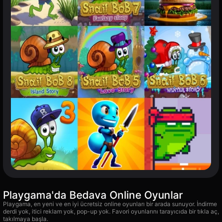
Playgama'da Bedava Online Oyunlar
Playgama, en yeni ve en iyi ücretsiz online oyunları bir arada sunuyor. İndirme
derdi yok, itici reklam yok, pop-up yok. Favori oyunlarını tarayıcıda bir tıkla aç,
takılmaya başla.