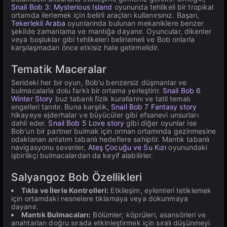
Snail Bob 3: Mysterious Island
oyununda tehlikeli bir tropikal
ortamda ilerlemek için belirli araçları kullanırsınız. Başarı,
Tekerlekli Araba
oyunlarında bulunan mekaniklere benzer
şekilde zamanlama ve mantığa dayanır. Oyuncular, dikenler
veya boşluklar gibi tehlikeleri belirlemeli ve Bob onlarla
karşılaşmadan önce etkisiz hale getirmelidir.
Tematik Maceralar
Serideki her bir oyun, Bob'u benzersiz düşmanlar ve
bulmacalarla dolu farklı bir ortama yerleştirir.
Snail Bob 6
Winter Story
buz tabanlı fizik kurallarını ve tatil temalı
engelleri tanıtır. Buna karşılık,
Snail Bob 7 Fantasy story
hikayeye ejderhalar ve büyücüler gibi efsanevi unsurları
dahil eder.
Snail Bob 5 Love story
gibi diğer oyunlar ise
Bob'un bir partner bulmak için orman ortamında gezinmesine
odaklanan anlatım tabanlı hedeflere sahiptir. Mantık tabanlı
navigasyonu sevenler,
Ateş Çocuğu ve Su Kızı
oyunundaki
işbirlikçi bulmacalardan da keyif alabilirler.
Salyangoz Bob Özellikleri
Tıkla ve İlerle Kontrolleri:
Etkileşim, eylemleri tetiklemek
için ortamdaki nesnelere tıklamaya veya dokunmaya
dayanır.
Mantık Bulmacaları:
Bölümler; köprüleri, asansörleri ve
anahtarları doğru sırada etkinleştirmek için sıralı düşünmeyi