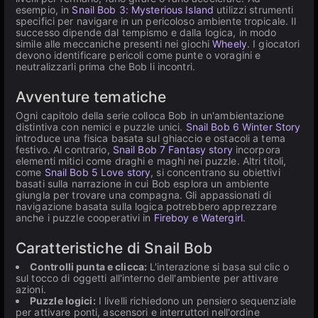
esempio, in
Snail Bob 3: Mysterious Island
utilizzi strumenti
specifici per navigare in un pericoloso ambiente tropicale. Il
successo dipende dal tempismo e dalla logica, in modo
simile alle meccaniche presenti nei giochi
Wheely
. I giocatori
devono identificare pericoli come punte o voragini e
neutralizzarli prima che Bob li incontri.
Avventure tematiche
Ogni capitolo della serie colloca Bob in un'ambientazione
distintiva con nemici e puzzle unici.
Snail Bob 6 Winter Story
introduce una fisica basata sul ghiaccio e ostacoli a tema
festivo. Al contrario,
Snail Bob 7 Fantasy story
incorpora
elementi mitici come draghi e maghi nei puzzle. Altri titoli,
come
Snail Bob 5 Love story
, si concentrano su obiettivi
basati sulla narrazione in cui Bob esplora un ambiente
giungla per trovare una compagna. Gli appassionati di
navigazione basata sulla logica potrebbero apprezzare
anche i puzzle cooperativi in
Fireboy e Watergirl
.
Caratteristiche di Snail Bob
Controlli punta e clicca:
L'interazione si basa sul clic o
sul tocco di oggetti all'interno dell'ambiente per attivare
azioni.
Puzzle logici:
I livelli richiedono un pensiero sequenziale
per attivare ponti, ascensori e interruttori nell'ordine