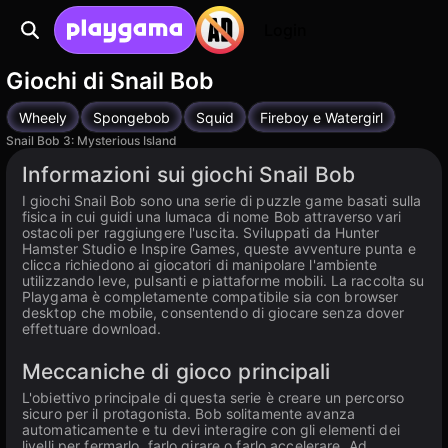
Login
Giochi di Snail Bob
Wheely
Spongebob
Squid
Fireboy e Watergirl
Snail Bob 3: Mysterious Island
Informazioni sui giochi Snail Bob
I giochi Snail Bob sono una serie di puzzle game basati sulla
fisica in cui guidi una lumaca di nome Bob attraverso vari
ostacoli per raggiungere l'uscita. Sviluppati da Hunter
Hamster Studio e Inspire Games, queste avventure punta e
clicca richiedono ai giocatori di manipolare l'ambiente
utilizzando leve, pulsanti e piattaforme mobili. La raccolta su
Playgama è completamente compatibile sia con browser
desktop che mobile, consentendo di giocare senza dover
effettuare download.
Meccaniche di gioco principali
L'obiettivo principale di questa serie è creare un percorso
sicuro per il protagonista. Bob solitamente avanza
automaticamente e tu devi interagire con gli elementi dei
livelli per fermarlo, farlo girare o farlo accelerare. Ad