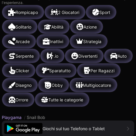
l'esperienza.
Rompicapo
2 Giocatori
Sport
Solitario
Abilità
Azione
Arcade
Inattivi
Strategia
Serpente
.io
Divertenti
Auto
Clicker
Sparatutto
Per Ragazzi
Disegno
Obby
Multigiocatore
Orrore
Tutte le categorie
Playgama
/
Snail Bob
Giochi sul tuo Telefono o Tablet