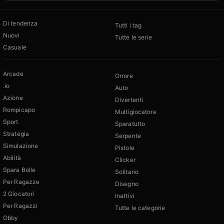
Di tendenza
Tutti i tag
Nuovi
Tutte le serie
Casuale
Arcade
Orrore
.io
Auto
Azione
Divertenti
Rompicapo
Multigiocatore
Sport
Sparatutto
Strategia
Serpente
Simulazione
Pistole
Abilità
Clicker
Spara Bolle
Solitario
Per Ragazze
Disegno
2 Giocatori
Inattivi
Per Ragazzi
Tutte le categorie
Obby