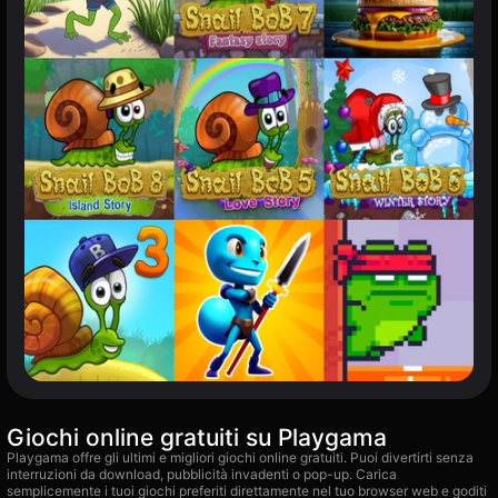
Giochi online gratuiti su Playgama
Playgama offre gli ultimi e migliori giochi online gratuiti. Puoi divertirti senza
interruzioni da download, pubblicità invadenti o pop-up. Carica
semplicemente i tuoi giochi preferiti direttamente nel tuo browser web e goditi