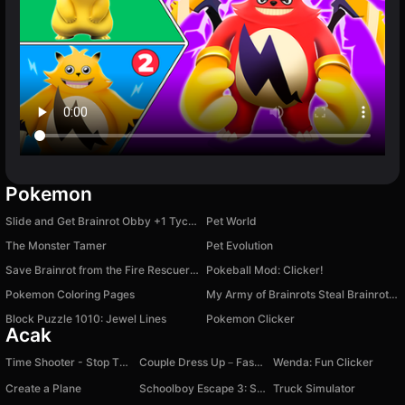
Pokemon
Slide and Get Brainrot Obby +1 Tycoon 3D
Pet World
The Monster Tamer
Pet Evolution
Save Brainrot from the Fire Rescuer Obby +1 Tycoon
Pokeball Mod: Clicker!
Pokemon Coloring Pages
My Army of Brainrots Steal Brainrot Boss +1 Tycoon
Block Puzzle 1010: Jewel Lines
Pokemon Clicker
Acak
Time Shooter - Stop The Time
Couple Dress Up－Fashion Levels
Wenda: Fun Clicker
Create a Plane
Schoolboy Escape 3: Summer Camp
Truck Simulator