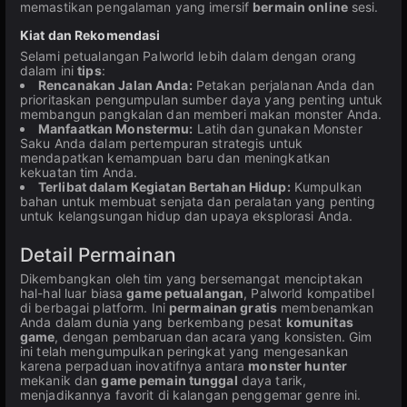
memastikan pengalaman yang imersif
bermain online
sesi.
Kiat dan Rekomendasi
Selami petualangan Palworld lebih dalam dengan orang
dalam ini
tips
:
Rencanakan Jalan Anda:
Petakan perjalanan Anda dan
prioritaskan pengumpulan sumber daya yang penting untuk
membangun pangkalan dan memberi makan monster Anda.
Manfaatkan Monstermu:
Latih dan gunakan Monster
Saku Anda dalam pertempuran strategis untuk
mendapatkan kemampuan baru dan meningkatkan
kekuatan tim Anda.
Terlibat dalam Kegiatan Bertahan Hidup:
Kumpulkan
bahan untuk membuat senjata dan peralatan yang penting
untuk kelangsungan hidup dan upaya eksplorasi Anda.
Detail Permainan
Dikembangkan oleh tim yang bersemangat menciptakan
hal-hal luar biasa
game petualangan
, Palworld kompatibel
di berbagai platform. Ini
permainan gratis
membenamkan
Anda dalam dunia yang berkembang pesat
komunitas
game
, dengan pembaruan dan acara yang konsisten. Gim
ini telah mengumpulkan peringkat yang mengesankan
karena perpaduan inovatifnya antara
monster hunter
mekanik dan
game pemain tunggal
daya tarik,
menjadikannya favorit di kalangan penggemar genre ini.