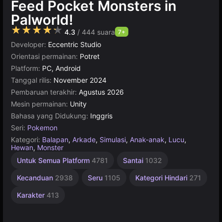
Feed Pocket Monsters in
Palworld!
★★★★★
4.3
/ 444 suara
7+
Developer:
Eccentric Studio
Orientasi permainan:
Potret
Platform:
PC, Android
Tanggal rilis:
November 2024
Pembaruan terakhir:
Agustus 2026
Mesin permainan:
Unity
Bahasa yang Didukung:
Inggris
Seri:
Pokemon
Kategori:
Balapan
,
Arkade
,
Simulasi
,
Anak-anak
,
Lucu
,
Hewan
,
Monster
Lucu
Edukasi
Pikiran
Mengumpulkan
Ketangkasan
Desktop
Rusia
Sederhana
Unity
Seru
Online
1
Untuk Semua Platform
4781
Santai
1032
2848
Pemain
Terbaik
online
1796
849
1238
593
5171
1573
2593
889
3174
4146
5021
Kecanduan
2938
Seru
1105
Kategori Hindari
271
Karakter
413