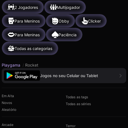
2 Jogadores
Multijogador
Para Meninos
Obby
Clicker
Para Meninas
Paciência
Todas as categorias
Playgama
/
Rocket
Jogos no seu Celular ou Tablet
Em Alta
Todas as tags
Novos
Todas as séries
Aleatório
Arcade
Terror