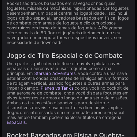
Rocket são títulos baseados em navegador nos quais
foguetes, mísseis ou mecânicas impulsionadas por foguetes
desempenham um papel central na jogabilidade. Isso inclui
jogos de tiro espacial, lançadores baseados em física, jogos
de combate com armas de foguete e clickers ociosos
construídos em torno de temas de foguetes. A Playgama
oferece mais de 80 Rocket jogáveis diretamente no seu
navegador em computadores e dispositivos móveis, sem
necessidade de downloads.
Jogos de Tiro Espacial e de Combate
Uma parte significativa de Rocket envolve pilotar naves
espaciais ou aeronaves e usar foguetes como arma
principal. Em
Starship Adventures
, você controla uma nave
estelar contra ondas crescentes de inimigos em um formato
de rolagem vertical, usando foguetes e outras armas para
limpar o campo.
Planes vs Tanks
coloca você no cockpit de
uma aeronave de combate, onde você dispara foguetes em
alvos terrestres e aéreos ao longo de uma série de missões.
Ambos os títulos estão disponíveis para desktop e
dispositivos móveis e usam controles direcionais simples.
Jogadores interessados em um combate aéreo e espacial
mais amplo também podem explorar títulos na categoria
Espaciais
.
Rocket Baseados em Física e Quebra-