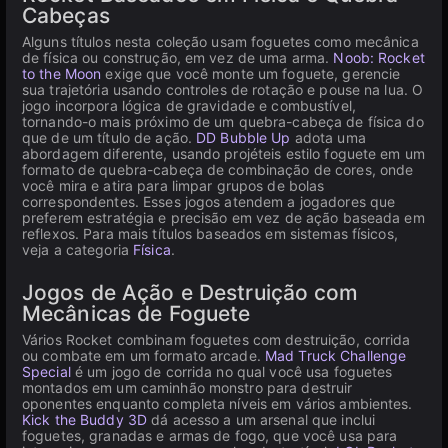
Cabeças
Alguns títulos nesta coleção usam foguetes como mecânica
de física ou construção, em vez de uma arma.
Noob: Rocket
to the Moon
exige que você monte um foguete, gerencie
sua trajetória usando controles de rotação e pouse na lua. O
jogo incorpora lógica de gravidade e combustível,
tornando-o mais próximo de um quebra-cabeça de física do
que de um título de ação.
DD Bubble Up
adota uma
abordagem diferente, usando projéteis estilo foguete em um
formato de quebra-cabeça de combinação de cores, onde
você mira e atira para limpar grupos de bolas
correspondentes. Esses jogos atendem a jogadores que
preferem estratégia e precisão em vez de ação baseada em
reflexos. Para mais títulos baseados em sistemas físicos,
veja a categoria
Física
.
Jogos de Ação e Destruição com
Mecânicas de Foguete
Vários Rocket combinam foguetes com destruição, corrida
ou combate em um formato arcade.
Mad Truck Challenge
Special
é um jogo de corrida no qual você usa foguetes
montados em um caminhão monstro para destruir
oponentes enquanto completa níveis em vários ambientes.
Kick the Buddy 3D
dá acesso a um arsenal que inclui
foguetes, granadas e armas de fogo, que você usa para