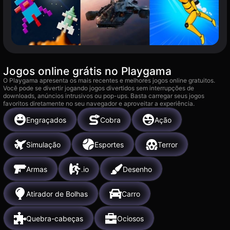
Jogos online grátis no Playgama
O Playgama apresenta os mais recentes e melhores jogos online gratuitos.
Você pode se divertir jogando jogos divertidos sem interrupções de
downloads, anúncios intrusivos ou pop-ups. Basta carregar seus jogos
favoritos diretamente no seu navegador e aproveitar a experiência.
Engraçados
Cobra
Ação
Simulação
Esportes
Terror
Armas
.io
Desenho
Atirador de Bolhas
Carro
Quebra-cabeças
Ociosos