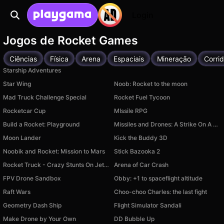
Login
Jogos de Rocket Games
Ciências
Física
Arena
Espaciais
Mineração
Corri
Starship Adventures
Star Wing
Noob: Rocket to the moon
Mad Truck Challenge Special
Rocket Fuel Tycoon
Rocketcar Cup
MIssile RPG
Build a Rocket: Playground
Missiles and Drones: A Strike On A Military Base
Moon Lander
Kick the Buddy 3D
Noobik and Rocket: Mission to Mars
Stick Bazooka 2
Rocket Truck - Crazy Stunts On Jet Cybertruck!
Arena of Car Сrash
FPV Drone Sandbox
Obby: +1 to spaceflight altitude
Raft Wars
Choo-choo Charles: the last fight
Geometry Dash Ship
Flight Simulator Sandali
Make Drone by Your Own
DD Bubble Up