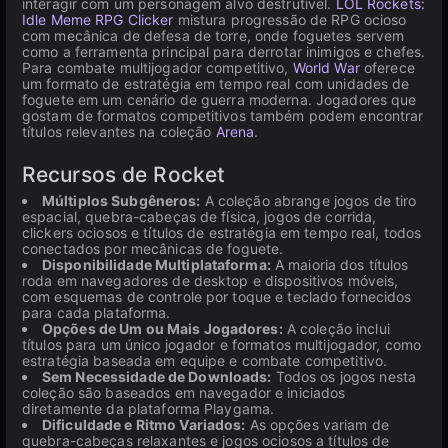
interagir com um personagem alvo destrutível.
LOL Rockets:
Idle Meme RPG Clicker
mistura progressão de RPG ocioso
com mecânica de defesa de torre, onde foguetes servem
como a ferramenta principal para derrotar inimigos e chefes.
Para combate multijogador competitivo,
World War
oferece
um formato de estratégia em tempo real com unidades de
foguete em um cenário de guerra moderna. Jogadores que
gostam de formatos competitivos também podem encontrar
títulos relevantes na coleção
Arena
.
Recursos de Rocket
Múltiplos Subgêneros:
A coleção abrange jogos de tiro
espacial, quebra-cabeças de física, jogos de corrida,
clickers ociosos e títulos de estratégia em tempo real, todos
conectados por mecânicas de foguete.
Disponibilidade Multiplataforma:
A maioria dos títulos
roda em navegadores de desktop e dispositivos móveis,
com esquemas de controle por toque e teclado fornecidos
para cada plataforma.
Opções de Um ou Mais Jogadores:
A coleção inclui
títulos para um único jogador e formatos multijogador, como
estratégia baseada em equipe e combate competitivo.
Sem Necessidade de Downloads:
Todos os jogos nesta
coleção são baseados em navegador e iniciados
diretamente da plataforma Playgama.
Dificuldade e Ritmo Variados:
As opções variam de
quebra-cabeças relaxantes e jogos ociosos a títulos de