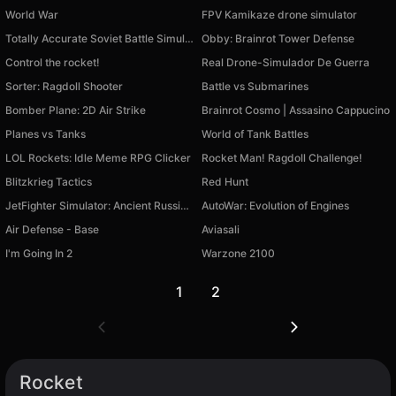
World War
FPV Kamikaze drone simulator
Totally Accurate Soviet Battle Simulator
Obby: Brainrot Tower Defense
Control the rocket!
Real Drone-Simulador De Guerra
Sorter: Ragdoll Shooter
Battle vs Submarines
Bomber Plane: 2D Air Strike
Brainrot Cosmo | Assasino Cappucino
Planes vs Tanks
World of Tank Battles
LOL Rockets: Idle Meme RPG Clicker
Rocket Man! Ragdoll Challenge!
Blitzkrieg Tactics
Red Hunt
JetFighter Simulator: Ancient Russians
AutoWar: Evolution of Engines
Air Defense - Base
Aviasali
Disponível em PC
I'm Going In 2
Warzone 2100
Disponível em PC
Disponível em PC
1
2
Rocket